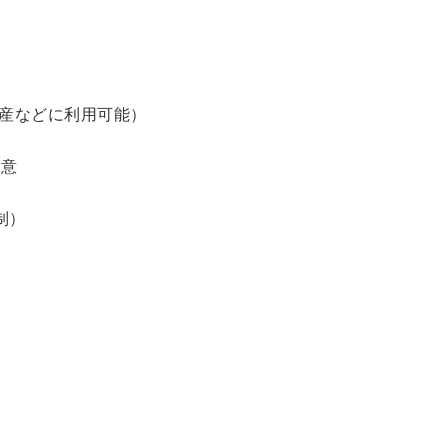
土産などに利用可能）
用意
制）