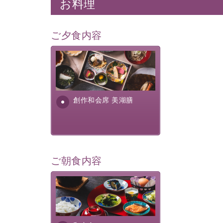
お料理
ご夕食内容
美湖膳とは諏訪の地で特別を
提供する為に料理長・神原 裕
明が考え出した創作和会席で
す。美しい諏訪湖の幸...
創作和会席 美湖膳
ご朝食内容
さっぱりとした和食膳に使わ
れる食材は、諏訪の名産品を
ふんだんに取り入れ、安心・