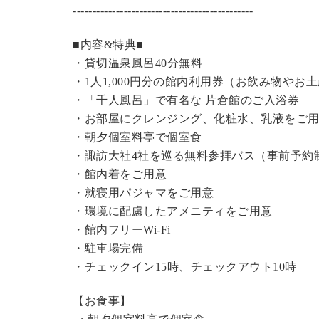
----------------------------------------------
■内容&特典■
・
貸切温泉風呂
40分無料
・1人1,000円分の館内利用券（お飲み物やお
・「千人風呂」で有名な 片倉館のご入浴券
・お部屋にクレンジング、化粧水、乳液をご
・朝夕個室料亭で個室食
・諏訪大社4社を巡る無料参拝バス（事前予約
・館内着をご用意
・就寝用パジャマをご用意
・環境に配慮したアメニティをご用意
・館内フリーWi-Fi
・駐車場完備
・チェックイン15時、チェックアウト10時
【お食事】