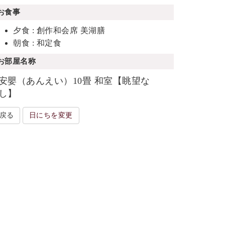
お食事
夕食 : 創作和会席 美湖膳
朝食 : 和定食
お部屋名称
安嬰（あんえい）10畳 和室【眺望な
し】
戻る
日にちを変更