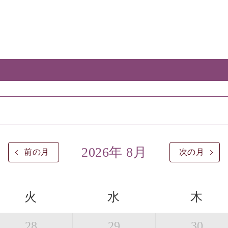
2026年 8月
前の月
次の月
火
水
木
28
29
30