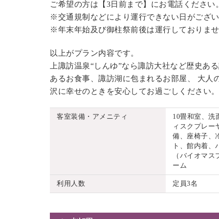
ご希望の方は【3日前まで】にお電話ください
※交通規制などにより運行できない日がござ
※年末年始及び御柱祭前後は運行しておりま
以上がプラン内容です。
上諏訪温泉“しんゆ”なら諏訪大社など歴史あ
あるお食事、諏訪湖に包まれるお部屋、 大人
沢に幸せのときを安心してお過ごしください
客室装備・アメニティ
10畳和室、
ィスクプレーヤ
備、座椅子、
ト、館内着、
（バイオマス
ーム
利用人数
定員3名