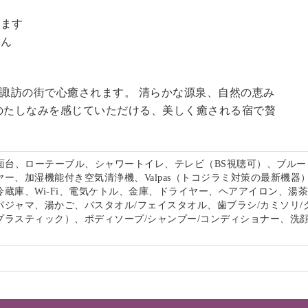
。
います
せん
る諏訪の街で心癒されます。 清らかな源泉、自然の恵み
のたしなみを感じていただける、美しく癒される宿で贅
。
洗面台、ローテーブル、シャワートイレ、テレビ（BS視聴可）、ブルー
ー、加湿機能付き空気清浄機、Valpas（トコジラミ対策の最新機器
冷蔵庫、Wi-Fi、電気ケトル、金庫、ドライヤー、ヘアアイロン、湯
パジャマ、湯かご、バスタオル/フェイスタオル、歯ブラシ/カミソリ/
プラスティック）、ボディソープ/シャンプー/コンディショナー、洗