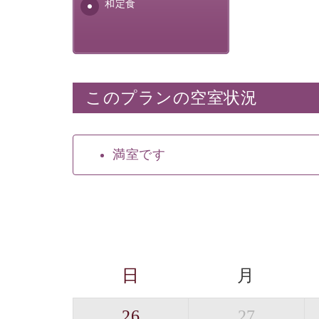
安全を心掛けた長野県産...
和定食
このプランの空室状況
満室です
日
月
26
27