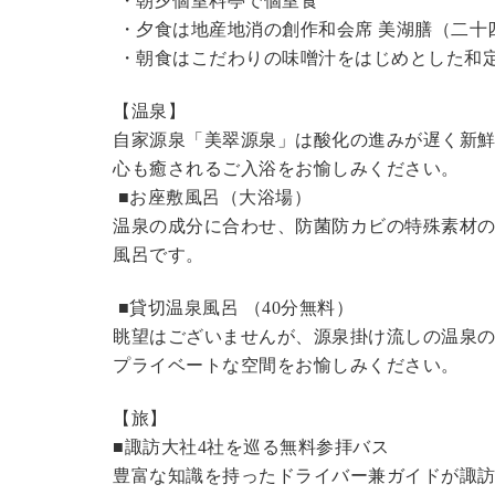
・朝夕個室料亭で個室食
・夕食は地産地消の創作和会席 美湖膳（二十
・朝食はこだわりの味噌汁をはじめとした和
【温泉】
自家源泉「美翠源泉」は酸化の進みが遅く新
心も癒されるご入浴をお愉しみください。
■お座敷風呂（大浴場）
温泉の成分に合わせ、防菌防カビの特殊素材の
風呂です。
■貸切温泉風呂 （40分無料）
眺望はございませんが、源泉掛け流しの温泉
プライベートな空間をお愉しみください。
【旅】
■諏訪大社4社を巡る無料参拝バス
豊富な知識を持ったドライバー兼ガイドが諏