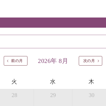
2026年 8月
前の月
次の月
火
水
木
28
29
30