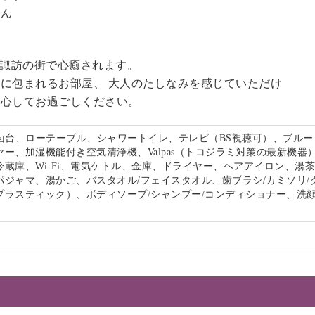
せん
る諏訪の街で心癒されます。
に包まれるお部屋、 大人のたしなみを感じていただけ
安心してお過ごしください。
洗面台、ローテーブル、シャワートイレ、テレビ（BS視聴可）、ブルー
ー、加湿機能付き空気清浄機、Valpas（トコジラミ対策の最新機器
冷蔵庫、Wi-Fi、電気ケトル、金庫、ドライヤー、ヘアアイロン、湯
パジャマ、湯かご、バスタオル/フェイスタオル、歯ブラシ/カミソリ/
プラスティック）、ボディソープ/シャンプー/コンディショナー、洗