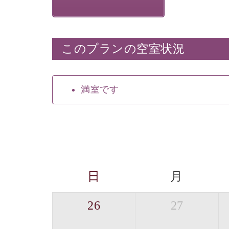
このプランの空室状況
満室です
日
月
26
27