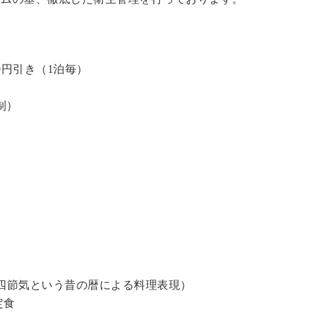
0円引き（1泊毎）
制）
四節気という昔の暦による料理表現）
定食