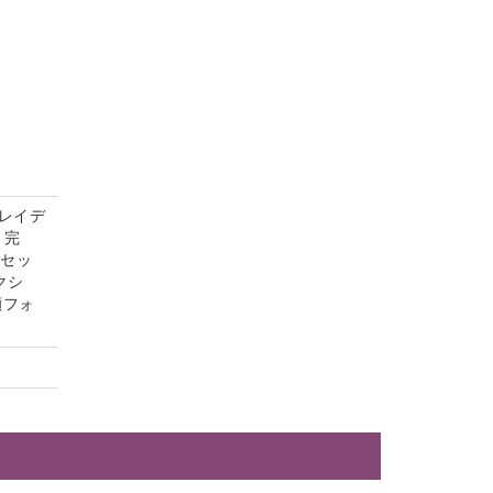
レイデ
）完
茶セッ
クシ
顔フォ