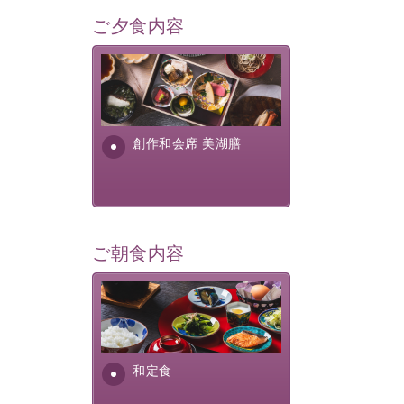
ご夕食内容
美湖膳とは諏訪の地で特別を
提供する為に料理長・神原 裕
明が考え出した創作和会席で
す。美しい諏訪湖の幸...
創作和会席 美湖膳
ご朝食内容
さっぱりとした和食膳に使わ
れる食材は、諏訪の名産品を
ふんだんに取り入れ、安心・
安全を心掛けた長野県産...
和定食