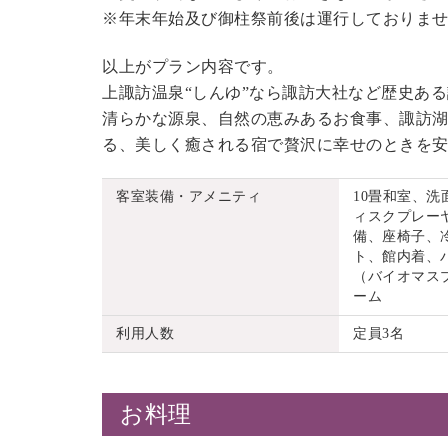
※年末年始及び御柱祭前後は運行しておりま
以上がプラン内容です。
上諏訪温泉“しんゆ”なら諏訪大社など歴史あ
清らかな源泉、自然の恵みあるお食事、諏訪湖
る、美しく癒される宿で贅沢に幸せのときを
客室装備・アメニティ
10畳和室、
ィスクプレーヤ
備、座椅子、
ト、館内着、
（バイオマス
ーム
利用人数
定員3名
お料理