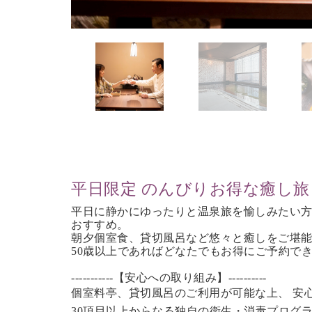
平日限定 のんびりお得な癒し旅
平日に静かにゆったりと温泉旅を愉しみたい
おすすめ。
朝夕個室食、貸切風呂など
悠々と癒しをご堪
50歳以上であれば
どなたでもお得にご予約で
-----------【安心への取り組み】----------
個室料亭、貸切風呂のご利用が可能な上、 安
30項目以上からなる独自の衛生・消毒プログ