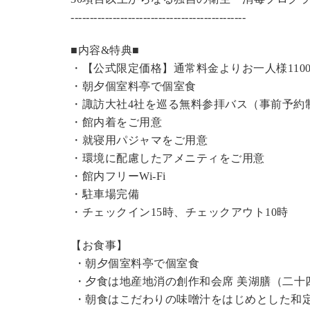
----------------------------------------------
■内容&特典■
・【公式限定価格】
通常料金よりお一人様110
・朝夕個室料亭で個室食
・諏訪大社4社を巡る無料参拝バス（事前予約
・館内着をご用意
・就寝用パジャマをご用意
・環境に配慮したアメニティをご用意
・館内フリーWi-Fi
・駐車場完備
・チェックイン15時、チェックアウト10時
【お食事】
・朝夕個室料亭で個室食
・夕食は地産地消の創作和会席 美湖膳（二十
・朝食はこだわりの味噌汁をはじめとした和