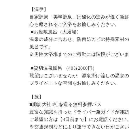
【温泉】
自家源泉「美翠源泉」は酸化の進みが遅く新
心も癒されるご入浴をお愉しみください。
■お座敷風呂（大浴場）
温泉の成分に合わせ、防菌防カビの特殊素材の
風呂です。
※男性大浴場までのご移動には階段がございま
■貸切温泉風呂 （40分2000円）
眺望はございませんが、源泉掛け流しの温泉
プライベートな空間をお愉しみください。
【旅】
■諏訪大社4社を巡る無料参拝バス
豊富な知識を持ったドライバー兼ガイドが諏
ご希望の方は【3日前まで】にお電話ください
※交通規制などにより運行できない日がござ