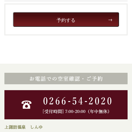
予約する
上諏訪温泉 しんゆ