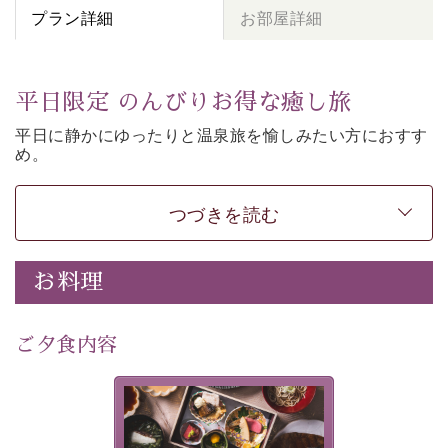
プラン詳細
お部屋詳細
平日限定 のんびりお得な癒し旅
平日に静かにゆったりと温泉旅を愉しみたい方に
おすす
め。
朝夕個室食、貸切風呂など
悠々と癒しをご堪能くださ
い。
50歳以上であれば
どなたでもお得にご予約できます。
つづきを読む
-----------【安心への取り組み】----------
個室料亭、貸切風呂のご利用が可能な上、 安心安全にご
お料理
滞在いただけるよう
30項目以上からなる独自の衛生・消毒プログラムの基、
ご夕食内容
徹底した衛生管理を行っております。
---------------------------------------------
美湖膳とは諏訪の地で特別を
■内容&特典■
提供する為に料理長・神原 裕
明が考え出した創作和会席で