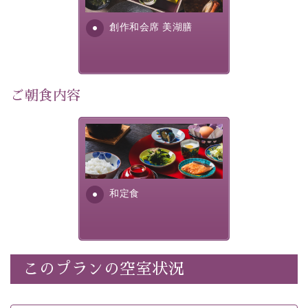
・
【公式限定価格】
通常料金よりお一人様1100円引き
す。美しい諏訪湖の幸...
（1泊毎）
創作和会席 美湖膳
・朝夕個室料亭で個室食
・諏訪大社4社を巡る無料参拝バス（事前予約制）
・館内着をご用意
・就寝用パジャマをご用意
ご朝食内容
・環境に配慮したアメニティをご用意
・館内フリーWi-Fi
さっぱりとした和食膳に使わ
・駐車場完備
れる食材は、諏訪の名産品を
・チェックイン15時、チェックアウト10時
ふんだんに取り入れ、安心・
安全を心掛けた長野県産...
和定食
【お食事】
・朝夕個室料亭で個室食
・夕食は地産地消の創作和会席 美湖膳（二十四節気と
いう昔の暦による料理表現）
・朝食はこだわりの味噌汁をはじめとした和定食
このプランの空室状況
【温泉】