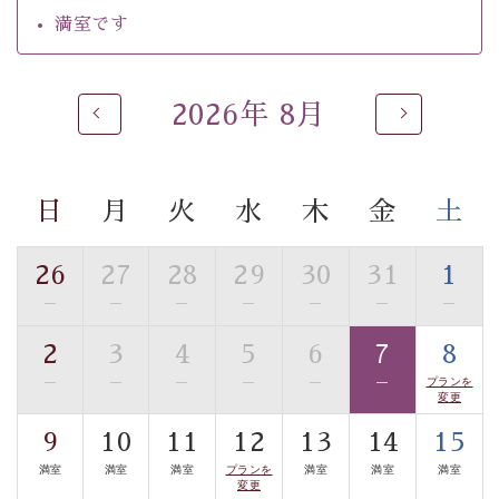
自家源泉「美翠源泉」は酸化の進みが遅く新鮮で若返り
満室です
の効果が高い、極めて希有な源泉です。身も心も癒され
るご入浴をお愉しみください。
■お座敷風呂（大浴場）
2026年 8月
温泉の成分に合わせ、防菌防カビの特殊素材の畳を使
用。 足元が柔らかく、そして滑りにくい畳のお風呂で
す。
日
月
火
水
木
金
土
※男性大浴場までのご移動には階段がございます。 予め
ご了承のほどお願いいたします。
26
27
28
29
30
31
1
■貸切温泉風呂 （40分2000円）
—
—
—
—
—
—
—
眺望はございませんが、源泉掛け流しの温泉の質を楽し
2
3
4
5
6
7
8
む貸切温泉風呂です。ゆったりといやされるプライベー
—
—
—
—
—
—
プランを
トな空間をお愉しみください。
変更
【旅】
9
10
11
12
13
14
15
■諏訪大社4社を巡る無料参拝バス
満室
満室
満室
プランを
満室
満室
満室
変更
豊富な知識を持ったドライバー兼ガイドが諏訪大社をご