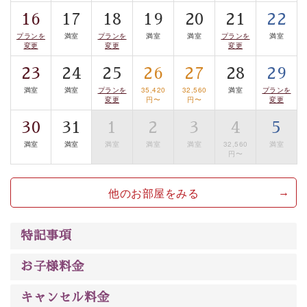
案内します。
事前ご予約制ですので、ご利用ご希望の方
16
17
18
19
20
21
22
は【3日前まで】にお電話ください。
プランを
満室
プランを
満室
満室
プランを
満室
変更
変更
変更
※交通規制などにより運行できない日がございます
※年末年始及び御柱祭前後は運行しておりません
23
24
25
26
27
28
29
満室
満室
プランを
35,420
32,560
満室
プランを
変更
円〜
円〜
変更
以上がプラン内容です。
上諏訪温泉“しんゆ”なら諏訪大社など歴史ある諏訪の街
30
31
1
2
3
4
5
で心癒されます。
満室
満室
満室
満室
満室
32,560
満室
円〜
清らかな源泉、自然の恵みあるお食事、諏訪湖に包まれ
るお部屋、 大人のたしなみを感じていただける、美しく
癒される宿で贅沢に幸せのときを安心してお過ごしくだ
他のお部屋をみる
さい。
特記事項
お子様料金
キャンセル料金