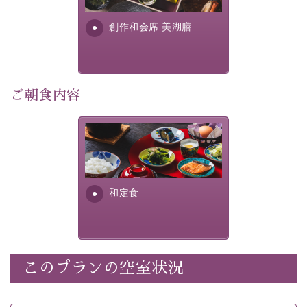
・
【公式限定価格】
通常料金よりお一人様1100円引き
す。美しい諏訪湖の幸...
（1泊毎）
創作和会席 美湖膳
・朝夕個室料亭で個室食
・諏訪大社4社を巡る無料参拝バス（事前予約制）
・館内着をご用意
・就寝用パジャマをご用意
ご朝食内容
・環境に配慮したアメニティをご用意
・館内フリーWi-Fi
さっぱりとした和食膳に使わ
・駐車場完備
れる食材は、諏訪の名産品を
・チェックイン15時、チェックアウト10時
ふんだんに取り入れ、安心・
安全を心掛けた長野県産...
和定食
【お食事】
・朝夕個室料亭で個室食
・夕食は地産地消の創作和会席 美湖膳（二十四節気と
いう昔の暦による料理表現）
・朝食はこだわりの味噌汁をはじめとした和定食
このプランの空室状況
【温泉】