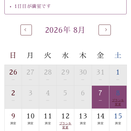
自家源泉「美翠源泉」は酸化の進みが遅く新鮮で若返り
1日目が満室です
の効果が高い、極めて希有な源泉です。身も心も癒され
るご入浴をお愉しみください。
■お座敷風呂（大浴場）
2026年 8月
温泉の成分に合わせ、防菌防カビの特殊素材の畳を使
用。 足元が柔らかく、そして滑りにくい畳のお風呂で
す。
日
月
火
水
木
金
土
※男性大浴場までのご移動には階段がございます。 予め
ご了承のほどお願いいたします。
26
27
28
29
30
31
1
■貸切温泉風呂 （40分2000円）
—
—
—
—
—
—
—
眺望はございませんが、源泉掛け流しの温泉の質を楽し
2
3
4
5
6
7
8
む貸切温泉風呂です。ゆったりといやされるプライベー
—
—
—
—
—
—
プランを
トな空間をお愉しみください。
変更
【旅】
9
10
11
12
13
14
15
■諏訪大社4社を巡る無料参拝バス
満室
満室
満室
プランを
満室
満室
満室
変更
豊富な知識を持ったドライバー兼ガイドが諏訪大社をご