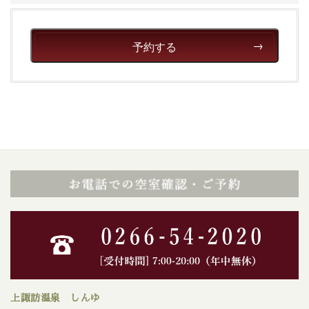
予約する
上諏訪温泉 しんゆ