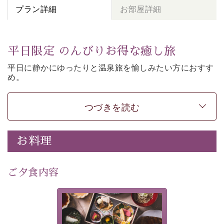
プラン詳細
お部屋詳細
平日限定 のんびりお得な癒し旅
平日に静かにゆったりと温泉旅を愉しみたい方に
おすす
め。
朝夕個室食、貸切風呂など
悠々と癒しをご堪能くださ
い。
50歳以上であれば
どなたでもお得にご予約できます。
つづきを読む
-----------【安心への取り組み】----------
個室料亭、貸切風呂のご利用が可能な上、 安心安全にご
お料理
滞在いただけるよう
30項目以上からなる独自の衛生・消毒プログラムの基、
ご夕食内容
徹底した衛生管理を行っております。
---------------------------------------------
美湖膳とは諏訪の地で特別を
■内容&特典■
提供する為に料理長・神原 裕
明が考え出した創作和会席で