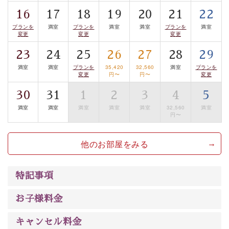
案内します。
事前ご予約制ですので、ご利用ご希望の方
16
17
18
19
20
21
22
は【3日前まで】にお電話ください。
プランを
満室
プランを
満室
満室
プランを
満室
変更
変更
変更
※交通規制などにより運行できない日がございます
※年末年始及び御柱祭前後は運行しておりません
23
24
25
26
27
28
29
満室
満室
プランを
35,420
32,560
満室
プランを
変更
円〜
円〜
変更
以上がプラン内容です。
上諏訪温泉“しんゆ”なら諏訪大社など歴史ある諏訪の街
30
31
1
2
3
4
5
で心癒されます。
満室
満室
満室
満室
満室
32,560
満室
円〜
清らかな源泉、自然の恵みあるお食事、諏訪湖に包まれ
るお部屋、 大人のたしなみを感じていただける、美しく
癒される宿で贅沢に幸せのときを安心してお過ごしくだ
他のお部屋をみる
さい。
特記事項
お子様料金
キャンセル料金