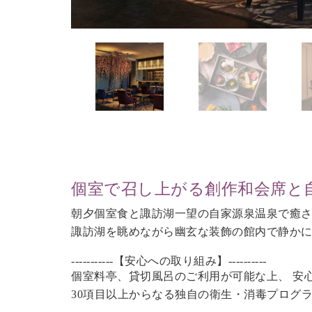
個室で召し上がる創作和会席と
朝夕個室食と諏訪湖一望の自家源泉温泉で癒
諏訪湖を眺めながら幽玄な装飾の館内で静か
-----------【安心への取り組み】----------
個室料亭、貸切風呂のご利用が可能な上、 安
30項目以上からなる独自の衛生・消毒プログ