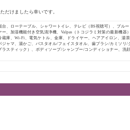
いただけましたら幸いです。
洗面台、ローテーブル、シャワートイレ、テレビ（BS視聴可）、ブルー
ー、加湿機能付き空気清浄機、Valpas（トコジラミ対策の最新機器
冷蔵庫、Wi-Fi、電気ケトル、金庫、ドライヤー、ヘアアイロン、湯
パジャマ、湯かご、バスタオル/フェイスタオル、歯ブラシ/カミソリ/
プラスティック）、ボディソープ/シャンプー/コンディショナー、洗