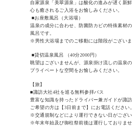
自家源泉「美翠源泉」は酸化の進みが遅く新
心も癒されるご入浴をお愉しみください。
■お座敷風呂（大浴場）
温泉の成分に合わせ、防菌防カビの特殊素材の
風呂です。
※男性大浴場までのご移動には階段がございま
■貸切温泉風呂 （40分2000円）
眺望はございませんが、源泉掛け流しの温泉
プライベートな空間をお愉しみください。
【旅】
■諏訪大社4社を巡る無料参拝バス
豊富な知識を持ったドライバー兼ガイドが諏
ご希望の方は【3日前まで】にお電話ください
※交通規制などにより運行できない日がござ
※年末年始及び御柱祭前後は運行しておりま