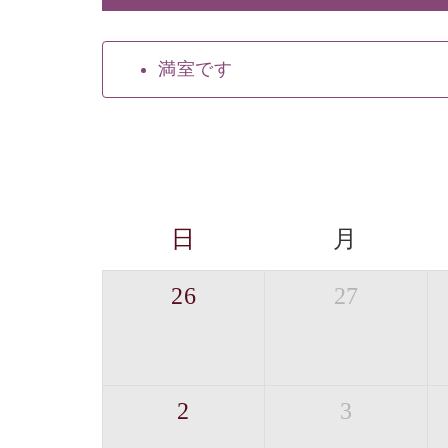
満室です
日
月
26
27
2
3