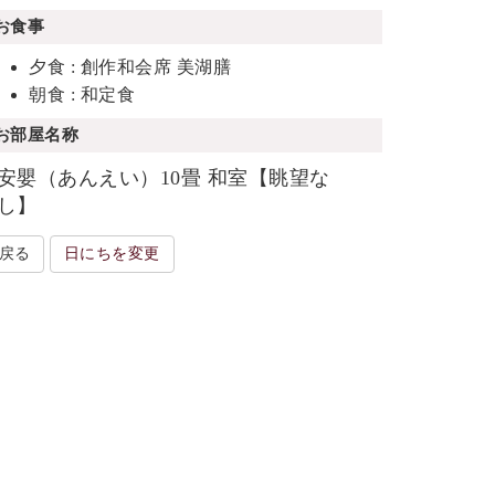
お食事
夕食 : 創作和会席 美湖膳
朝食 : 和定食
お部屋名称
安嬰（あんえい）10畳 和室【眺望な
し】
戻る
日にちを変更