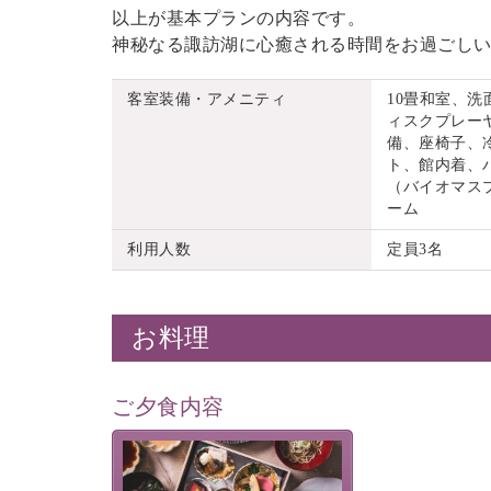
以上が基本プランの内容です。
神秘なる諏訪湖に心癒される時間をお過ごし
客室装備・アメニティ
10畳和室、
ィスクプレーヤ
備、座椅子、
ト、館内着、
（バイオマス
ーム
利用人数
定員3名
お料理
ご夕食内容
美湖膳とは諏訪の地で特別を