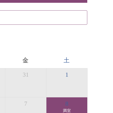
金
土
31
1
7
8
満室