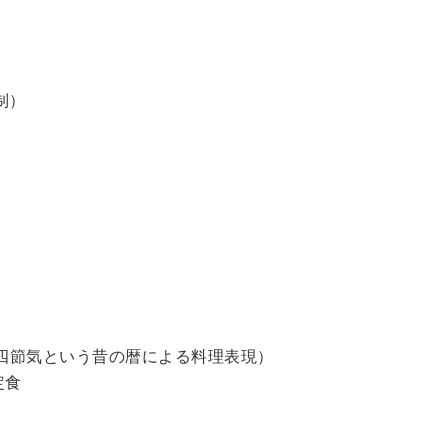
制）
四節気という昔の暦による料理表現）
定食