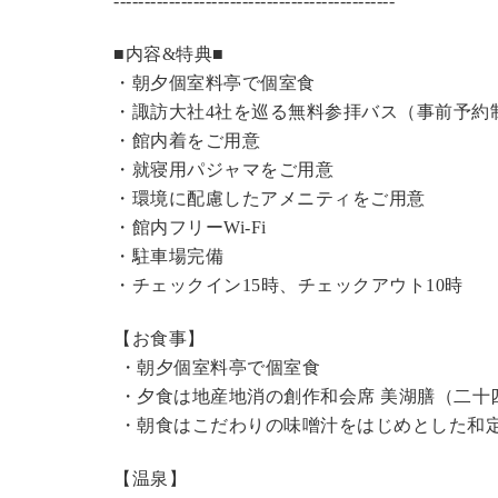
----------------------------------------------
■内容&特典■
・朝夕個室料亭で個室食
・諏訪大社4社を巡る無料参拝バス（事前予約
・館内着をご用意
・就寝用パジャマをご用意
・環境に配慮したアメニティをご用意
・館内フリーWi-Fi
・駐車場完備
・チェックイン15時、チェックアウト10時
【お食事】
・朝夕個室料亭で個室食
・夕食は地産地消の創作和会席 美湖膳（二十
・朝食はこだわりの味噌汁をはじめとした和
【温泉】