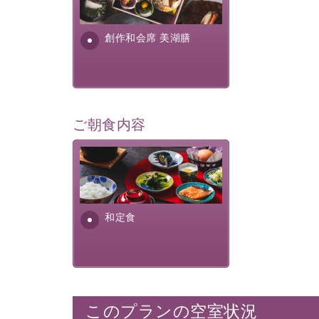
提供する為に料理長・神原 裕
明が考え出した創作和会席で
す。美しい諏訪湖の幸...
創作和会席 美湖膳
ご朝食内容
さっぱりとした和食膳に使わ
れる食材は、諏訪の名産品を
ふんだんに取り入れ、安心・
安全を心掛けた長野県産...
和定食
このプランの空室状況