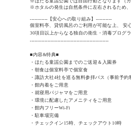
※ほたる童謡公園では自由行動となります（
※ホタルの発生は自然条件に左右されるため
-----------【安心への取り組み】----------
個室料亭、貸切風呂のご利用が可能な上、 安
30項目以上からなる独自の衛生・消毒プログ
----------------------------------------------
---
■内容&特典■
・
ほたる童謡公園までのご送迎＆入園券
・朝食は個室料亭で個室食
・諏訪大社4社を巡る無料参拝バス（事前予約
・館内着をご用意
・就寝用パジャマをご用意
・環境に配慮したアメニティをご用意
・館内フリーWi-Fi
・駐車場完備
・チェックイン15時、チェックアウト10時