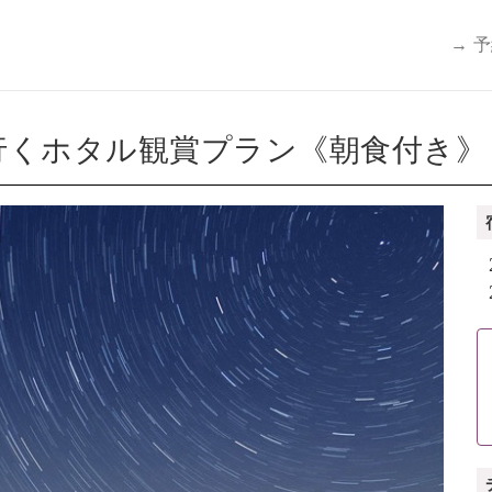
→ 
くホタル観賞プラン《朝食付き》（6