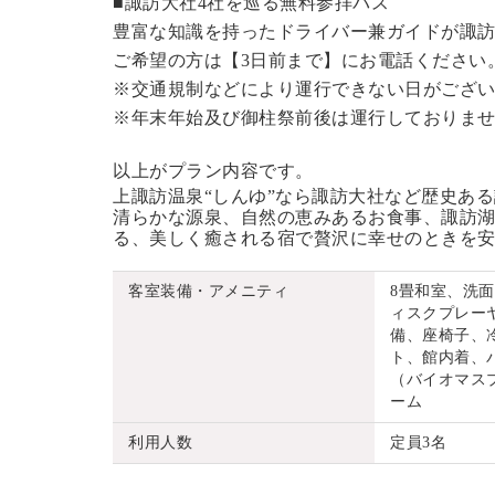
■諏訪大社4社を巡る無料参拝バス
豊富な知識を持ったドライバー兼ガイドが諏
ご希望の方は【3日前まで】にお電話ください
※交通規制などにより運行できない日がござ
※年末年始及び御柱祭前後は運行しておりま
以上がプラン内容です。
上諏訪温泉“しんゆ”なら諏訪大社など歴史あ
清らかな源泉、自然の恵みあるお食事、諏訪湖
る、美しく癒される宿で贅沢に幸せのときを
客室装備・アメニティ
8畳和室、洗
ィスクプレーヤ
備、座椅子、
ト、館内着、
（バイオマス
ーム
利用人数
定員3名