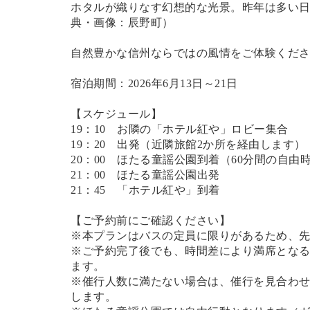
ホタルが織りなす幻想的な光景。昨年は多い日で
典
・画像
：辰野町）
自然豊かな信州ならではの風情をご体験くだ
宿泊期間：2026年6月13日～21日
【スケジュール】
19：10 お隣の「ホテル紅や」ロビー集合
19：20 出発（近隣旅館2か所を経由します）
20：00 ほたる童謡公園到着（60分間の自由
21：00 ほたる童謡公園出発
21：45 「ホテル紅や」到着
【ご予約前にご確認ください】
※本プランはバスの定員に限りがあるため、
※ご予約完了後でも、時間差により満席とな
ます。
※催行人数に満たない場合は、催行を見合わ
します。