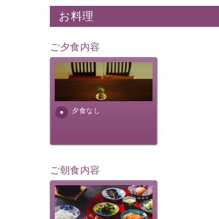
お料理
ご夕食内容
夕食なしご夕食を追加される
場合は、二食付きのプランを
お選びくださいませ。
夕食なし
ご朝食内容
さっぱりとした和食膳に使わ
れる食材は、諏訪の名産品を