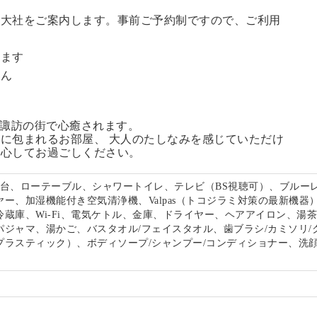
訪大社をご案内します。
事前ご予約制ですので、ご利用
。
います
せん
る諏訪の街で心癒されます。
に包まれるお部屋、 大人のたしなみを感じていただけ
安心してお過ごしください。
面台、ローテーブル、シャワートイレ、テレビ（BS視聴可）、ブルー
ー、加湿機能付き空気清浄機、Valpas（トコジラミ対策の最新機器
冷蔵庫、Wi-Fi、電気ケトル、金庫、ドライヤー、ヘアアイロン、湯
パジャマ、湯かご、バスタオル/フェイスタオル、歯ブラシ/カミソリ/
プラスティック）、ボディソープ/シャンプー/コンディショナー、洗