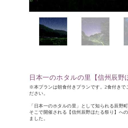
日本一のホタルの里【信州辰野
※本プランは朝食付きプランです。2食付きで
ださい。
「日本一のホタルの里」として知られる辰野
そこで開催される【信州辰野ほたる祭り】へ
ました。