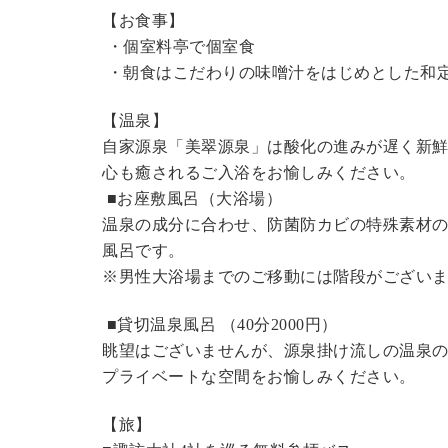
【お食事】
・個室料亭で個室食
・朝食はこだわりの味噌汁をはじめとした和
【温泉】
自家源泉「美翠源泉」は酸化の進みが遅く新
心も癒されるご入浴をお愉しみください。
■お座敷風呂（大浴場）
温泉の成分に合わせ、防菌防カビの特殊素材の
風呂です。
※男性大浴場までのご移動には階段がございま
■貸切温泉風呂 （40分2000円）
眺望はございませんが、源泉掛け流しの温泉
プライベートな空間をお愉しみください。
【旅】