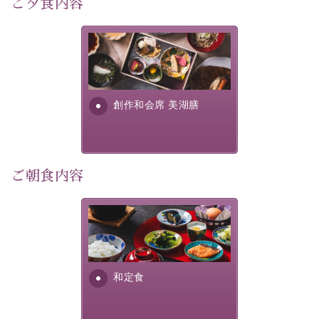
ご夕食内容
宿泊期間:2026年6月13日～21日
美湖膳とは諏訪の地で特別を
【スケジュール】
提供する為に料理長・神原 裕
17：30 ご夕食
明が考え出した創作和会席で
19：10 お隣の「ホテル紅や」ロビー集合
す。美しい諏訪湖の幸...
創作和会席 美湖膳
19：20 出発（近隣旅館2か所を経由します）
20：00 ほたる童謡公園到着（60分間の自由時間）
21：00 ほたる童謡公園出発
21：45 「ホテル紅や」到着
ご朝食内容
【ご予約前にご確認ください】
※本プランはバスの定員に限りがあるため、先着順での
ご案内となります。
さっぱりとした和食膳に使わ
※ご予約完了後でも、時間差により満席となる場合がご
れる食材は、諏訪の名産品を
ざいます。その際は当館よりご連絡申し上げます。
ふんだんに取り入れ、安心・
※催行人数に満たない場合は、催行を見合わせる場合が
安全を心掛けた長野県産...
和定食
ございます。その際は前日までにご連絡いたします。
※ほたる童謡公園では自由行動となります（ガイドは付
きません）。