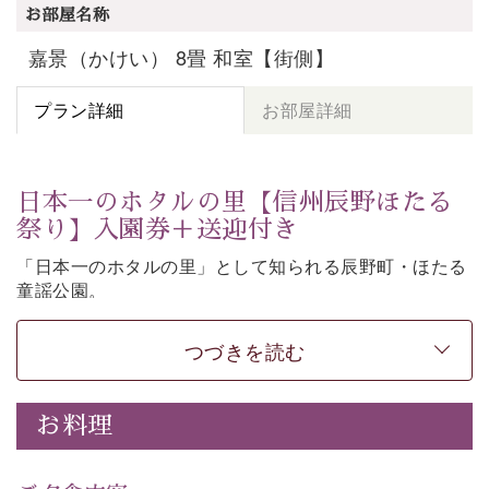
お部屋名称
嘉景（かけい） 8畳 和室【街側】
プラン詳細
お部屋詳細
日本一のホタルの里【信州辰野ほたる
祭り】入園券＋送迎付き
「日本一のホタルの里」として知られる辰野町・ほたる
童謡公園。
そこで開催される【信州辰野ほたる祭り】への送迎と入
園券がついた期間限定プランをご用意いたしました。
つづきを読む
ホタルが織りなす幻想的な光景。昨年は多い日で1日
4,000匹以上のホタルが観測されました。（出典
・画
お料理
像
：辰野町）
自然豊かな信州ならではの風情をご体験ください。