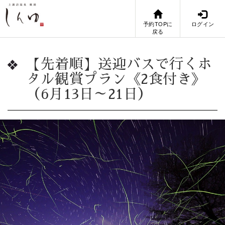
予約TOPに
ログイン
戻る
【先着順】送迎バスで行くホ
タル観賞プラン《2食付き》
（6月13日～21日）