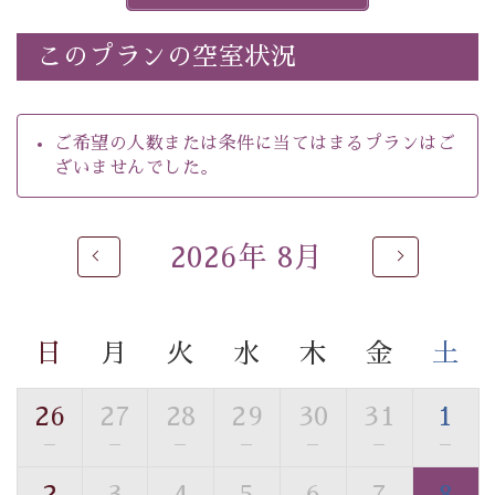
※ホタルの発生は自然条件に左右されるため、ご覧いた
だけない場合もございます。
このプランの空室状況
-----------【安心への取り組み】----------
個室料亭、貸切風呂のご利用が可能な上、 安心安全にご
滞在いただけるよう
ご希望の人数または条件に当てはまるプランはご
30項目以上からなる独自の衛生・消毒プログラムの基、
ざいませんでした。
徹底した衛生管理を行っております。
----------------------------------------------
2026年 8月
■内容&特典■
・
ほたる童謡公園までのご送迎＆入園券
・朝夕個室料亭で個室食
日
月
火
水
木
金
土
・諏訪大社4社を巡る無料参拝バス（事前予約制）
・館内着をご用意
・就寝用パジャマをご用意
26
27
28
29
30
31
1
・環境に配慮したアメニティをご用意
—
—
—
—
—
—
—
・館内フリーWi-Fi