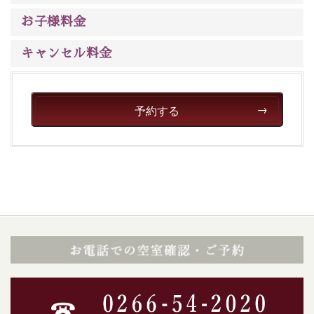
ご了承のほどお願いいたします。
お子様料金
■貸切温泉風呂 （40分2000円）
キャンセル料金
眺望はございませんが、源泉掛け流しの温泉の質を楽し
む貸切温泉風呂です。ゆったりといやされるプライベー
トな空間をお愉しみください。
予約する
【旅】
■諏訪大社4社を巡る無料参拝バス
豊富な知識を持ったドライバー兼ガイドが諏訪大社をご
案内します。事前ご予約制ですので、ご利用ご希望の方
は【3日前まで】にお電話ください。
※交通規制などにより運行できない日がございます
※年末年始及び御柱祭前後は運行しておりません
以上が送迎バスで行くホタル観賞プラン《2食付き》の
内容です。
神秘なる諏訪湖に心癒される時間をお過ごしいただけま