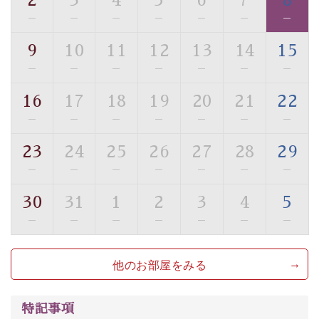
2
3
4
5
6
7
8
・駐車場完備
—
—
—
—
—
—
—
・チェックイン15時、チェックアウト10時
9
10
11
12
13
14
15
【お食事】
—
—
—
—
—
—
—
・朝夕個室料亭で個室食
・夕食は地産地消の創作和会席 美湖膳（二十四節気と
16
17
18
19
20
21
22
いう昔の暦による料理表現）
—
—
—
—
—
—
—
・朝食はこだわりの味噌汁をはじめとした和定食
23
24
25
26
27
28
29
【温泉】
—
—
—
—
—
—
—
自家源泉「美翠源泉」は酸化の進みが遅く新鮮で若返り
の効果が高い、極めて希有な源泉です。身も心も癒され
30
31
1
2
3
4
5
るご入浴をお愉しみください。
—
—
—
—
—
—
—
■お座敷風呂（大浴場）
温泉の成分に合わせ、防菌防カビの特殊素材の畳を使
他のお部屋をみる
用。 足元が柔らかく、そして滑りにくい畳のお風呂で
す。
特記事項
※男性大浴場までのご移動には階段がございます。 予め