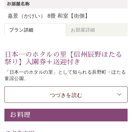
お部屋名称
嘉景（かけい） 8畳 和室【街側】
プラン詳細
お部屋詳細
日本一のホタルの里【信州辰野ほたる
祭り】入園券＋送迎付き
「日本一のホタルの里」として知られる辰野町・ほたる
童謡公園。
そこで開催される【信州辰野ほたる祭り】への送迎と入
園券がついた期間限定プランをご用意いたしました。
つづきを読む
ホタルが織りなす幻想的な光景。昨年は多い日で1日
4,000匹以上のホタルが観測されました。（出典
・画
お料理
像
：辰野町）
自然豊かな信州ならではの風情をご体験ください。