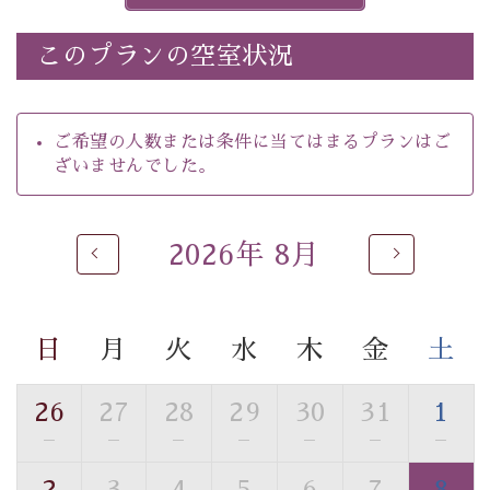
※ホタルの発生は自然条件に左右されるため、ご覧いた
だけない場合もございます。
このプランの空室状況
-----------【安心への取り組み】----------
個室料亭、貸切風呂のご利用が可能な上、 安心安全にご
滞在いただけるよう
ご希望の人数または条件に当てはまるプランはご
30項目以上からなる独自の衛生・消毒プログラムの基、
ざいませんでした。
徹底した衛生管理を行っております。
----------------------------------------------
2026年 8月
■内容&特典■
・
ほたる童謡公園までのご送迎＆入園券
・朝夕個室料亭で個室食
日
月
火
水
木
金
土
・諏訪大社4社を巡る無料参拝バス（事前予約制）
・館内着をご用意
・就寝用パジャマをご用意
26
27
28
29
30
31
1
・環境に配慮したアメニティをご用意
—
—
—
—
—
—
—
・館内フリーWi-Fi