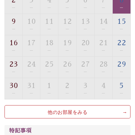
2
3
4
5
6
7
8
・駐車場完備
—
—
—
—
—
—
—
・チェックイン15時、チェックアウト10時
9
10
11
12
13
14
15
【お食事】
—
—
—
—
—
—
—
・朝夕個室料亭で個室食
・夕食は地産地消の創作和会席 美湖膳（二十四節気と
16
17
18
19
20
21
22
いう昔の暦による料理表現）
—
—
—
—
—
—
—
・朝食はこだわりの味噌汁をはじめとした和定食
23
24
25
26
27
28
29
【温泉】
—
—
—
—
—
—
—
自家源泉「美翠源泉」は酸化の進みが遅く新鮮で若返り
の効果が高い、極めて希有な源泉です。身も心も癒され
30
31
1
2
3
4
5
るご入浴をお愉しみください。
—
—
—
—
—
—
—
■お座敷風呂（大浴場）
温泉の成分に合わせ、防菌防カビの特殊素材の畳を使
他のお部屋をみる
用。 足元が柔らかく、そして滑りにくい畳のお風呂で
す。
特記事項
※男性大浴場までのご移動には階段がございます。 予め