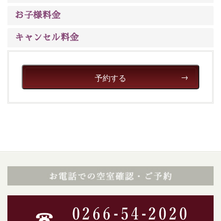
ご了承のほどお願いいたします。
お子様料金
■貸切温泉風呂 （40分2000円）
キャンセル料金
眺望はございませんが、源泉掛け流しの温泉の質を楽し
む貸切温泉風呂です。ゆったりといやされるプライベー
トな空間をお愉しみください。
予約する
【旅】
■諏訪大社4社を巡る無料参拝バス
豊富な知識を持ったドライバー兼ガイドが諏訪大社をご
案内します。事前ご予約制ですので、ご利用ご希望の方
は【3日前まで】にお電話ください。
※交通規制などにより運行できない日がございます
※年末年始及び御柱祭前後は運行しておりません
以上が送迎バスで行くホタル観賞プラン《2食付き》の
内容です。
神秘なる諏訪湖に心癒される時間をお過ごしいただけま