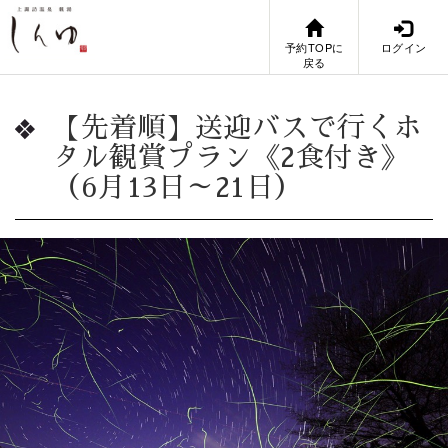
予約TOPに
ログイン
戻る
【先着順】送迎バスで行くホ
タル観賞プラン《2食付き》
（6月13日～21日）