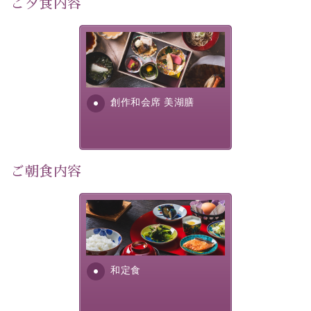
ご夕食内容
宿泊期間:2026年6月13日～21日
美湖膳とは諏訪の地で特別を
【スケジュール】
提供する為に料理長・神原 裕
17：30 ご夕食
明が考え出した創作和会席で
19：10 お隣の「ホテル紅や」ロビー集合
す。美しい諏訪湖の幸...
創作和会席 美湖膳
19：20 出発（近隣旅館2か所を経由します）
20：00 ほたる童謡公園到着（60分間の自由時間）
21：00 ほたる童謡公園出発
21：45 「ホテル紅や」到着
ご朝食内容
【ご予約前にご確認ください】
※本プランはバスの定員に限りがあるため、先着順での
ご案内となります。
さっぱりとした和食膳に使わ
※ご予約完了後でも、時間差により満席となる場合がご
れる食材は、諏訪の名産品を
ざいます。その際は当館よりご連絡申し上げます。
ふんだんに取り入れ、安心・
※催行人数に満たない場合は、催行を見合わせる場合が
安全を心掛けた長野県産...
和定食
ございます。その際は前日までにご連絡いたします。
※ほたる童謡公園では自由行動となります（ガイドは付
きません）。