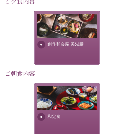
ご夕食内容
宿泊期間:2026年6月13日～21日
美湖膳とは諏訪の地で特別を
【スケジュール】
提供する為に料理長・神原 裕
17：30 ご夕食
明が考え出した創作和会席で
19：10 お隣の「ホテル紅や」ロビー集合
す。美しい諏訪湖の幸...
創作和会席 美湖膳
19：20 出発（近隣旅館2か所を経由します）
20：00 ほたる童謡公園到着（60分間の自由時間）
21：00 ほたる童謡公園出発
21：45 「ホテル紅や」到着
ご朝食内容
【ご予約前にご確認ください】
※本プランはバスの定員に限りがあるため、先着順での
ご案内となります。
さっぱりとした和食膳に使わ
※ご予約完了後でも、時間差により満席となる場合がご
れる食材は、諏訪の名産品を
ざいます。その際は当館よりご連絡申し上げます。
ふんだんに取り入れ、安心・
※催行人数に満たない場合は、催行を見合わせる場合が
安全を心掛けた長野県産...
和定食
ございます。その際は前日までにご連絡いたします。
※ほたる童謡公園では自由行動となります（ガイドは付
きません）。