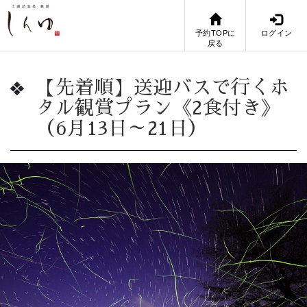
予約TOPに
ログイン
戻る
【先着順】送迎バスで行くホ
タル観賞プラン《2食付き》
（6月13日～21日）