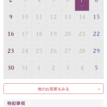
2
3
4
5
6
7
8
・駐車場完備
—
—
—
—
—
—
—
・チェックイン15時、チェックアウト10時
9
10
11
12
13
14
15
【お食事】
—
—
—
—
—
—
—
・朝夕個室料亭で個室食
・夕食は地産地消の創作和会席 美湖膳（二十四節気と
16
17
18
19
20
21
22
いう昔の暦による料理表現）
—
—
—
—
—
—
—
・朝食はこだわりの味噌汁をはじめとした和定食
23
24
25
26
27
28
29
【温泉】
—
—
—
—
—
—
—
自家源泉「美翠源泉」は酸化の進みが遅く新鮮で若返り
の効果が高い、極めて希有な源泉です。身も心も癒され
30
31
1
2
3
4
5
るご入浴をお愉しみください。
—
—
—
—
—
—
—
■お座敷風呂（大浴場）
温泉の成分に合わせ、防菌防カビの特殊素材の畳を使
他のお部屋をみる
用。 足元が柔らかく、そして滑りにくい畳のお風呂で
す。
特記事項
※男性大浴場までのご移動には階段がございます。 予め