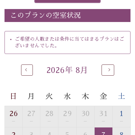
※ホタルの発生は自然条件に左右されるため、ご覧いた
だけない場合もございます。
このプランの空室状況
-----------【安心への取り組み】----------
個室料亭、貸切風呂のご利用が可能な上、 安心安全にご
滞在いただけるよう
ご希望の人数または条件に当てはまるプランはご
30項目以上からなる独自の衛生・消毒プログラムの基、
ざいませんでした。
徹底した衛生管理を行っております。
----------------------------------------------
2026年 8月
■内容&特典■
・
ほたる童謡公園までのご送迎＆入園券
・朝夕個室料亭で個室食
日
月
火
水
木
金
土
・諏訪大社4社を巡る無料参拝バス（事前予約制）
・館内着をご用意
・就寝用パジャマをご用意
26
27
28
29
30
31
1
・環境に配慮したアメニティをご用意
—
—
—
—
—
—
—
・館内フリーWi-Fi