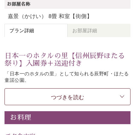
お部屋名称
嘉景（かけい） 8畳 和室【街側】
プラン詳細
お部屋詳細
日本一のホタルの里【信州辰野ほたる
祭り】入園券＋送迎付き
「日本一のホタルの里」として知られる辰野町・ほたる
童謡公園。
そこで開催される【信州辰野ほたる祭り】への送迎と入
園券がついた期間限定プランをご用意いたしました。
つづきを読む
ホタルが織りなす幻想的な光景。昨年は多い日で1日
4,000匹以上のホタルが観測されました。（出典
・画
お料理
像
：辰野町）
自然豊かな信州ならではの風情をご体験ください。