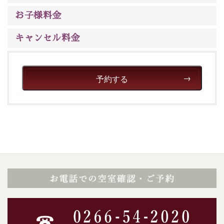
ご了承のほどお願いいたします。
お子様料金
■貸切温泉風呂 （40分2000円）
キャンセル料金
眺望はございませんが、源泉掛け流しの温泉の質を楽し
む貸切温泉風呂です。ゆったりといやされるプライベー
トな空間をお愉しみください。
予約する
【旅】
■諏訪大社4社を巡る無料参拝バス
豊富な知識を持ったドライバー兼ガイドが諏訪大社をご
案内します。事前ご予約制ですので、ご利用ご希望の方
は【3日前まで】にお電話ください。
※交通規制などにより運行できない日がございます
※年末年始及び御柱祭前後は運行しておりません
以上が送迎バスで行くホタル観賞プラン《2食付き》の
内容です。
神秘なる諏訪湖に心癒される時間をお過ごしいただけま