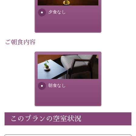
早めのご予約で、お得に癒しのひとときをお過ごしくだ
さい。
夕食なし
-----------【安心への取り組み】----------
個室料亭、貸切風呂のご利用が可能な上、 安心安全にご
滞在いただけるよう
ご朝食内容
30項目以上からなる独自の衛生・消毒プログラムの基、
徹底した衛生管理を行っております。
朝食なし。ご朝食を付ける場
----------------------------------------------
---
合は朝食付きのプランをお選
びくださいませ。
■内容&特典■
朝食なし
・宿泊料金5%OFF
・諏訪大社4社を巡る無料参拝バス（事前予約制）
・館内着をご用意
・就寝用パジャマをご用意
・環境に配慮したアメニティをご用意
このプランの空室状況
・館内フリーWi-Fi
・駐車場完備