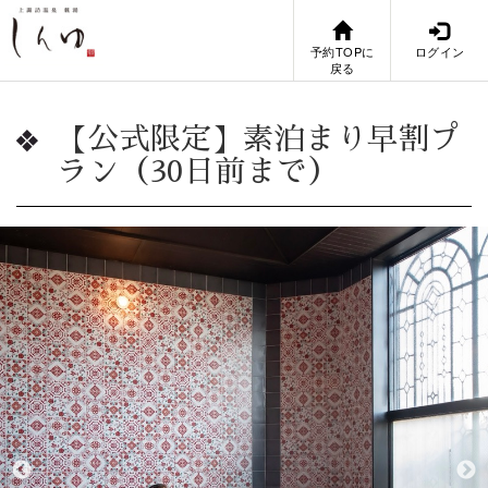
予約TOPに
ログイン
戻る
【公式限定】素泊まり早割プ
ラン（30日前まで）