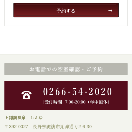
予約する
上諏訪温泉 しんゆ
〒392-0027 長野県諏訪市湖岸通り2-6-30