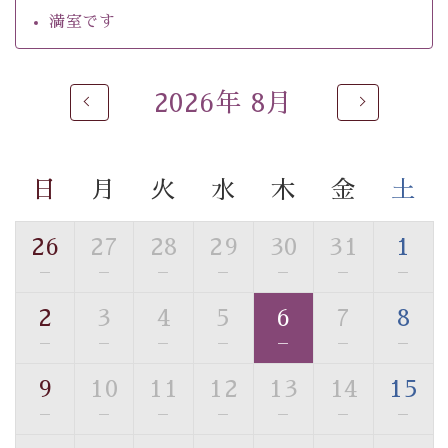
・チェックイン15時、チェックアウト10時
満室です
【温泉】
自家源泉「美翠源泉」は酸化の進みが遅く新鮮で若返り
2026年 8月
の効果が高い、極めて希有な源泉です。身も心も癒され
るご入浴をお愉しみください。
■お座敷風呂（大浴場）
日
月
火
水
木
金
土
温泉の成分に合わせ、防菌防カビの特殊素材の畳を使
用。 足元が柔らかく、そして滑りにくい畳のお風呂で
26
27
28
29
30
31
1
す。
※男性大浴場までのご移動には階段がございます。 予め
—
—
—
—
—
—
—
ご了承のほどお願いいたします。
2
3
4
5
6
7
8
—
—
—
—
—
—
—
■貸切温泉風呂 （40分2000円）
眺望はございませんが、源泉掛け流しの温泉の質を楽し
9
10
11
12
13
14
15
む貸切温泉風呂です。ゆったりといやされるプライベー
—
—
—
—
—
—
—
トな空間をお愉しみください。