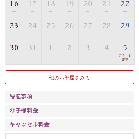
16
17
18
19
20
21
22
【旅】
—
—
—
—
—
—
—
■諏訪大社4社を巡る無料参拝バス
豊富な知識を持ったドライバー兼ガイドが諏訪大社をご
23
24
25
26
27
28
29
案内します。
事前ご予約制ですので、ご利用ご希望の方
—
—
—
—
—
—
—
は【3日前まで】にお電話ください。
30
31
1
2
3
4
5
※交通規制などにより運行できない日がございます
※年末年始及び御柱祭前後は運行しておりません
—
—
—
—
—
—
プランを
変更
以上がプラン内容です。
他のお部屋をみる
上諏訪温泉“しんゆ”なら諏訪大社など歴史ある諏訪の街
で心癒されます。
清らかな源泉、
諏訪湖に包まれるお部屋、 大人のたしな
みを感じていただける、美しく癒される宿で贅沢に幸せ
特記事項
のときを安心してお過ごしください。
お子様料金
キャンセル料金