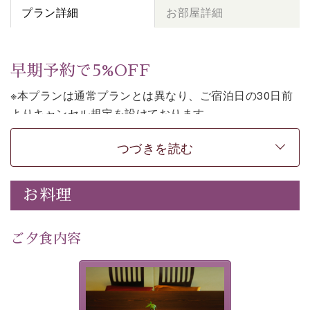
プラン詳細
お部屋詳細
早期予約で5%OFF
※本プランは通常プランとは異なり、ご宿泊日の30日前
よりキャンセル規定を設けております。
※本プランは素泊まりのプランです。2食付きでご利用ご
つづきを読む
希望の場合は、「
【公式限定価格】早割プラン（30日前
まで）
」をご利用ください。
お料理
上諏訪温泉しんゆでは、30日前までのご予約で、5%割
引でお泊まりいただける「早割朝食付きプラン」をご用
意しております。
ご夕食内容
諏訪湖の穏やかな景色、心身を解きほぐす温泉、そして
温かいおもてなし。ご滞在を楽しみに待つ日々が旅をよ
夕食なしご夕食を追加される
り特別なものにしてくれます。
場合は、二食付きのプランを
お選びくださいませ。