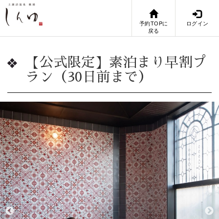
予約TOPに
ログイン
戻る
【公式限定】素泊まり早割プ
ラン（30日前まで）