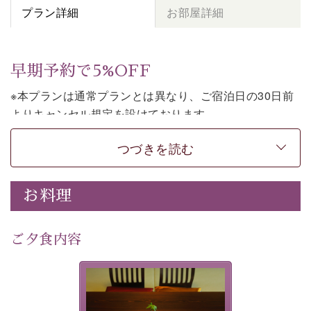
プラン詳細
お部屋詳細
早期予約で5%OFF
※本プランは通常プランとは異なり、ご宿泊日の30日前
よりキャンセル規定を設けております。
※本プランは素泊まりのプランです。2食付きでご利用ご
つづきを読む
希望の場合は、「
【公式限定価格】早割プラン（30日前
まで）
」をご利用ください。
お料理
上諏訪温泉しんゆでは、30日前までのご予約で、5%割
引でお泊まりいただける「早割朝食付きプラン」をご用
意しております。
ご夕食内容
諏訪湖の穏やかな景色、心身を解きほぐす温泉、そして
温かいおもてなし。ご滞在を楽しみに待つ日々が旅をよ
夕食なしご夕食を追加される
り特別なものにしてくれます。
場合は、二食付きのプランを
お選びくださいませ。