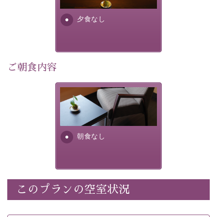
早めのご予約で、お得に癒しのひとときをお過ごしくだ
さい。
夕食なし
-----------【安心への取り組み】----------
個室料亭、貸切風呂のご利用が可能な上、 安心安全にご
滞在いただけるよう
ご朝食内容
30項目以上からなる独自の衛生・消毒プログラムの基、
徹底した衛生管理を行っております。
朝食なし。ご朝食を付ける場
----------------------------------------------
---
合は朝食付きのプランをお選
びくださいませ。
■内容&特典■
朝食なし
・宿泊料金5%OFF
・諏訪大社4社を巡る無料参拝バス（事前予約制）
・館内着をご用意
・就寝用パジャマをご用意
・環境に配慮したアメニティをご用意
このプランの空室状況
・館内フリーWi-Fi
・駐車場完備