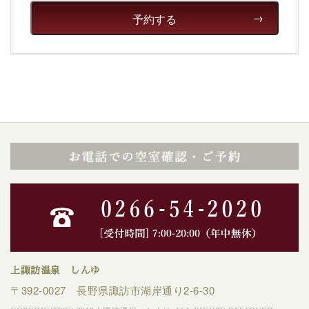
予約する
上諏訪温泉 しんゆ
〒392-0027 長野県諏訪市湖岸通り2-6-30