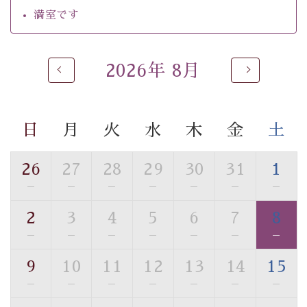
・チェックイン15時、チェックアウト10時
満室です
【温泉】
自家源泉「美翠源泉」は酸化の進みが遅く新鮮で若返り
2026年 8月
の効果が高い、極めて希有な源泉です。身も心も癒され
るご入浴をお愉しみください。
■お座敷風呂（大浴場）
日
月
火
水
木
金
土
温泉の成分に合わせ、防菌防カビの特殊素材の畳を使
用。 足元が柔らかく、そして滑りにくい畳のお風呂で
26
27
28
29
30
31
1
す。
※男性大浴場までのご移動には階段がございます。 予め
—
—
—
—
—
—
—
ご了承のほどお願いいたします。
2
3
4
5
6
7
8
—
—
—
—
—
—
—
■貸切温泉風呂 （40分2000円）
眺望はございませんが、源泉掛け流しの温泉の質を楽し
9
10
11
12
13
14
15
む貸切温泉風呂です。ゆったりといやされるプライベー
—
—
—
—
—
—
—
トな空間をお愉しみください。