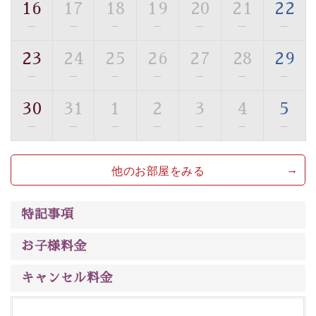
16
17
18
19
20
21
22
【旅】
—
—
—
—
—
—
—
■諏訪大社4社を巡る無料参拝バス
豊富な知識を持ったドライバー兼ガイドが諏訪大社をご
23
24
25
26
27
28
29
案内します。
事前ご予約制ですので、ご利用ご希望の方
—
—
—
—
—
—
—
は【3日前まで】にお電話ください。
30
31
1
2
3
4
5
※交通規制などにより運行できない日がございます
※年末年始及び御柱祭前後は運行しておりません
—
—
—
—
—
—
—
以上がプラン内容です。
他のお部屋をみる
上諏訪温泉“しんゆ”なら諏訪大社など歴史ある諏訪の街
で心癒されます。
清らかな源泉、
諏訪湖に包まれるお部屋、 大人のたしな
特記事項
みを感じていただける、美しく癒される宿で贅沢に幸せ
のときを安心してお過ごしください。
お子様料金
キャンセル料金