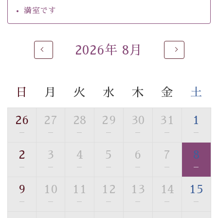
・チェックイン15時、チェックアウト10時
満室です
【温泉】
自家源泉「美翠源泉」は酸化の進みが遅く新鮮で若返り
2026年 8月
の効果が高い、極めて希有な源泉です。身も心も癒され
るご入浴をお愉しみください。
■お座敷風呂（大浴場）
日
月
火
水
木
金
土
温泉の成分に合わせ、防菌防カビの特殊素材の畳を使
用。 足元が柔らかく、そして滑りにくい畳のお風呂で
26
27
28
29
30
31
1
す。
※男性大浴場までのご移動には階段がございます。 予め
—
—
—
—
—
—
—
ご了承のほどお願いいたします。
2
3
4
5
6
7
8
—
—
—
—
—
—
—
■貸切温泉風呂 （40分2000円）
眺望はございませんが、源泉掛け流しの温泉の質を楽し
9
10
11
12
13
14
15
む貸切温泉風呂です。ゆったりといやされるプライベー
—
—
—
—
—
—
—
トな空間をお愉しみください。