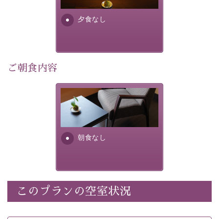
早めのご予約で、お得に癒しのひとときをお過ごしくだ
さい。
夕食なし
-----------【安心への取り組み】----------
個室料亭、貸切風呂のご利用が可能な上、 安心安全にご
滞在いただけるよう
ご朝食内容
30項目以上からなる独自の衛生・消毒プログラムの基、
徹底した衛生管理を行っております。
朝食なし。ご朝食を付ける場
----------------------------------------------
---
合は朝食付きのプランをお選
びくださいませ。
■内容&特典■
朝食なし
・宿泊料金5%OFF
・諏訪大社4社を巡る無料参拝バス（事前予約制）
・館内着をご用意
・就寝用パジャマをご用意
・環境に配慮したアメニティをご用意
このプランの空室状況
・館内フリーWi-Fi
・駐車場完備