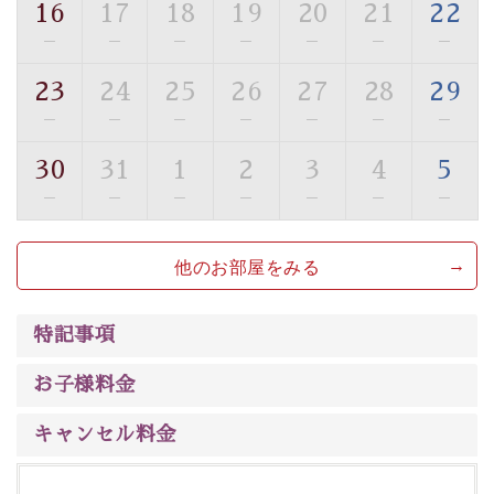
16
17
18
19
20
21
22
【旅】
—
—
—
—
—
—
—
■諏訪大社4社を巡る無料参拝バス
豊富な知識を持ったドライバー兼ガイドが諏訪大社をご
23
24
25
26
27
28
29
案内します。
事前ご予約制ですので、ご利用ご希望の方
—
—
—
—
—
—
—
は【3日前まで】にお電話ください。
30
31
1
2
3
4
5
※交通規制などにより運行できない日がございます
※年末年始及び御柱祭前後は運行しておりません
—
—
—
—
—
—
—
以上がプラン内容です。
他のお部屋をみる
上諏訪温泉“しんゆ”なら諏訪大社など歴史ある諏訪の街
で心癒されます。
清らかな源泉、
諏訪湖に包まれるお部屋、 大人のたしな
特記事項
みを感じていただける、美しく癒される宿で贅沢に幸せ
のときを安心してお過ごしください。
お子様料金
キャンセル料金