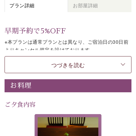
プラン詳細
お部屋詳細
早期予約で5%OFF
※本プランは通常プランとは異なり、ご宿泊日の30日前
よりキャンセル規定を設けております。
※本プランは素泊まりのプランです。2食付きでご利用ご
つづきを読む
希望の場合は、「
【公式限定価格】早割プラン（30日前
まで）
」をご利用ください。
お料理
上諏訪温泉しんゆでは、30日前までのご予約で、5%割
引でお泊まりいただける「早割朝食付きプラン」をご用
意しております。
ご夕食内容
諏訪湖の穏やかな景色、心身を解きほぐす温泉、そして
温かいおもてなし。ご滞在を楽しみに待つ日々が旅をよ
夕食なしご夕食を追加される
り特別なものにしてくれます。
場合は、二食付きのプランを
お選びくださいませ。