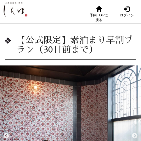
予約TOPに
ログイン
戻る
【公式限定】素泊まり早割プ
ラン（30日前まで）