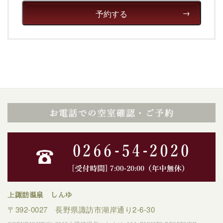
予約する
上諏訪温泉 しんゆ
〒392-0027 長野県諏訪市湖岸通り2-6-30