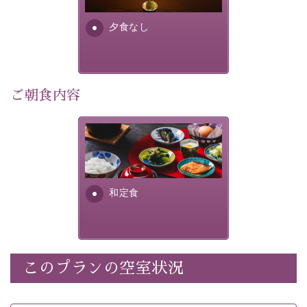
早めのご予約で、お得に癒しのひとときをお過ごしくだ
さい。
夕食なし
-----------【安心への取り組み】----------
個室料亭、貸切風呂のご利用が可能な上、 安心安全にご
ご朝食内容
滞在いただけるよう
30項目以上からなる独自の衛生・消毒プログラムの基、
徹底した衛生管理を行っております。
さっぱりとした和食膳に使わ
れる食材は、諏訪の名産品を
----------------------------------------------
---
ふんだんに取り入れ、安心・
安全を心掛けた長野県産...
■内容&特典■
和定食
・宿泊料金5%OFF
・朝食は個室料亭で個室食
・諏訪大社4社を巡る無料参拝バス（事前予約制）
・館内着をご用意
このプランの空室状況
・就寝用パジャマをご用意
・環境に配慮したアメニティをご用意