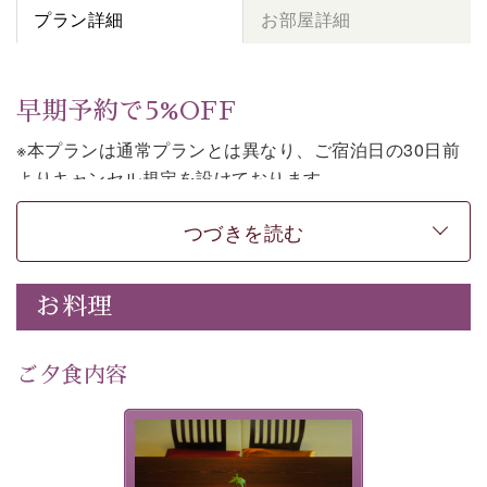
プラン詳細
お部屋詳細
早期予約で5%OFF
※本プランは通常プランとは異なり、ご宿泊日の30日前
よりキャンセル規定を設けております。
※本プランは朝食付きのプランです。2食付きでご利用ご
つづきを読む
希望の場合は、「
【公式限定価格】早割プラン（30日前
まで）
」をご利用ください。
お料理
上諏訪温泉しんゆでは、30日前までのご予約で、5%割
引でお泊まりいただける「早割朝食付きプラン」をご用
意しております。
ご夕食内容
諏訪湖の穏やかな景色、心身を解きほぐす温泉、そして
温かいおもてなし。ご滞在を楽しみに待つ日々が旅をよ
夕食なしご夕食を追加される
り特別なものにしてくれます。
場合は、二食付きのプランを
お選びくださいませ。