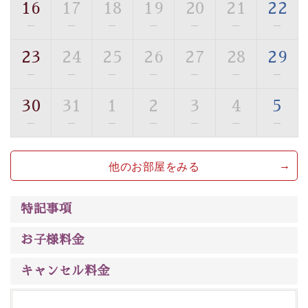
16
17
18
19
20
21
22
■貸切温泉風呂 （40分2000円）
—
—
—
—
—
—
—
眺望はございませんが、源泉掛け流しの温泉の質を楽し
23
24
25
26
27
28
29
む貸切温泉風呂です。ゆったりといやされるプライベー
—
—
—
—
—
—
—
トな空間をお愉しみください。
30
31
1
2
3
4
5
【旅】
—
—
—
—
—
—
—
■諏訪大社4社を巡る無料参拝バス
豊富な知識を持ったドライバー兼ガイドが諏訪大社をご
他のお部屋をみる
案内します。
事前ご予約制ですので、ご利用ご希望の方
は【3日前まで】にお電話ください。
※交通規制などにより運行できない日がございます
特記事項
※年末年始及び御柱祭前後は運行しておりません
お子様料金
以上がプラン内容です。
上諏訪温泉“しんゆ”なら諏訪大社など歴史ある諏訪の街
キャンセル料金
で心癒されます。
清らかな源泉、自然の恵みあるお食事、諏訪湖に包まれ
るお部屋、 大人のたしなみを感じていただける、美しく