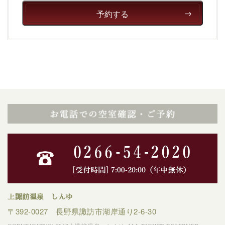
癒される宿で贅沢に幸せのときを安心してお過ごしくだ
予約する
さい。
上諏訪温泉 しんゆ
〒392-0027 長野県諏訪市湖岸通り2-6-30