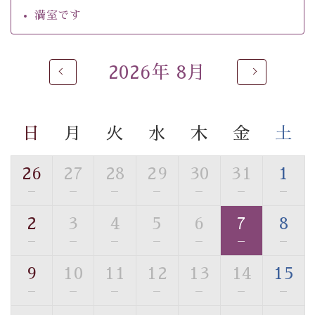
・館内フリーWi-Fi
満室です
・駐車場完備
・チェックイン15時、チェックアウト10時
2026年 8月
【お食事】
・個室料亭で個室食
・朝食はこだわりの味噌汁をはじめとした和定食
日
月
火
水
木
金
土
【温泉】
自家源泉「美翠源泉」は酸化の進みが遅く新鮮で若返り
26
27
28
29
30
31
1
の効果が高い、極めて希有な源泉です。身も心も癒され
—
—
—
—
—
—
—
るご入浴をお愉しみください。
■お座敷風呂（大浴場）
2
3
4
5
6
7
8
温泉の成分に合わせ、防菌防カビの特殊素材の畳を使
—
—
—
—
—
—
—
用。 足元が柔らかく、そして滑りにくい畳のお風呂で
す。
9
10
11
12
13
14
15
※男性大浴場までのご移動には階段がございます。 予め
—
—
—
—
—
—
—
ご了承のほどお願いいたします。