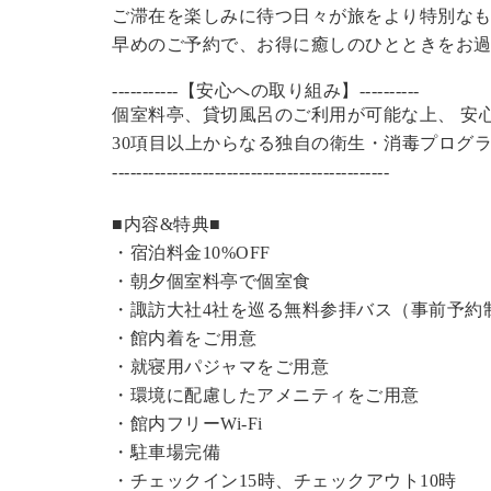
ご滞在を楽しみに待つ日々が旅をより特別な
早めのご予約で、お得に癒しのひとときをお
-----------【安心への取り組み】----------
個室料亭、貸切風呂のご利用が可能な上、 安
30項目以上からなる独自の衛生・消毒プログ
----------------------------------------------
■内容&特典■
・宿泊料金10%OFF
・朝夕個室料亭で個室食
・諏訪大社4社を巡る無料参拝バス（事前予約
・館内着をご用意
・就寝用パジャマをご用意
・環境に配慮したアメニティをご用意
・館内フリーWi-Fi
・駐車場完備
・チェックイン15時、チェックアウト10時