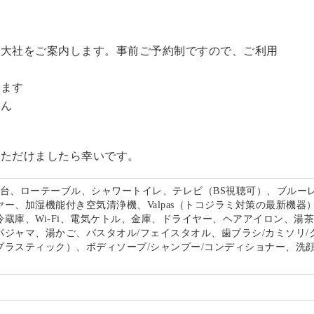
訪大社をご案内します。事前ご予約制ですので、ご利用
。
います
せん
いただけましたら幸いです。
面台、ローテーブル、シャワートイレ、テレビ（BS視聴可）、ブルー
ー、加湿機能付き空気清浄機、Valpas（トコジラミ対策の最新機器
冷蔵庫、Wi-Fi、電気ケトル、金庫、ドライヤー、ヘアアイロン、湯
パジャマ、湯かご、バスタオル/フェイスタオル、歯ブラシ/カミソリ/
プラスティック）、ボディソープ/シャンプー/コンディショナー、洗