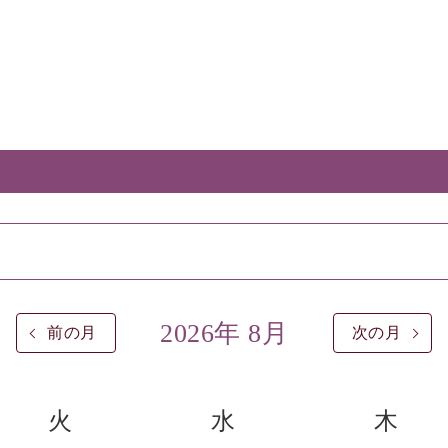
2026年 8月
前の月
次の月
火
水
木