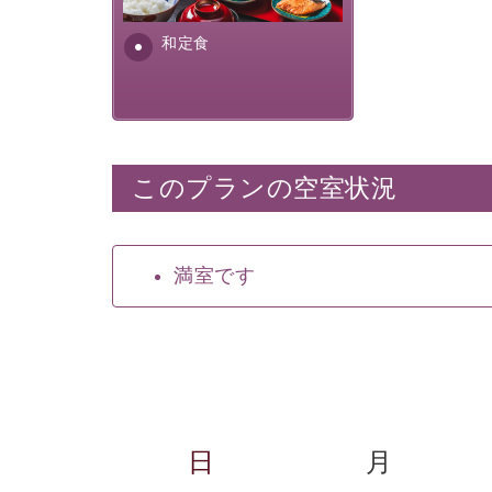
ふんだんに取り入れ、安心・
安全を心掛けた長野県産...
和定食
このプランの空室状況
満室です
日
月