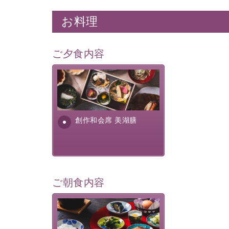
お料理
ご夕食内容
美湖膳とは諏訪の地で特別を
提供する為に料理長・神原 裕
明が考え出した創作和会席で
す。美しい諏訪湖の幸...
創作和会席 美湖膳
ご朝食内容
さっぱりとした和食膳に使わ
れる食材は、諏訪の名産品を