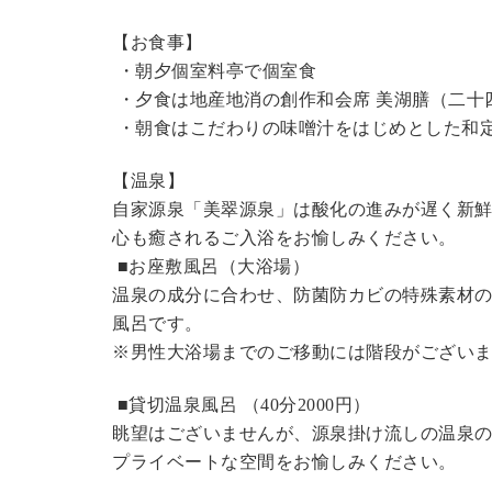
【お食事】
・朝夕個室料亭で個室食
・夕食は地産地消の創作和会席 美湖膳（二十
・朝食はこだわりの味噌汁をはじめとした和
【温泉】
自家源泉「美翠源泉」は酸化の進みが遅く新
心も癒されるご入浴をお愉しみください。
■お座敷風呂（大浴場）
温泉の成分に合わせ、防菌防カビの特殊素材の
風呂です。
※男性大浴場までのご移動には階段がございま
■貸切温泉風呂 （40分2000円）
眺望はございませんが、源泉掛け流しの温泉
プライベートな空間をお愉しみください。