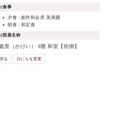
お食事
夕食 : 創作和会席 美湖膳
朝食 : 和定食
お部屋名称
嘉景（かけい） 8畳 和室【街側】
戻る
日にちを変更