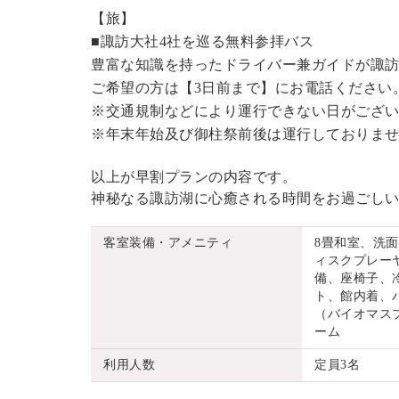
【旅】
■諏訪大社4社を巡る無料参拝バス
豊富な知識を持ったドライバー兼ガイドが諏
ご希望の方は【3日前まで】にお電話ください
※交通規制などにより運行できない日がござ
※年末年始及び御柱祭前後は運行しておりま
以上が早割プランの内容です。
神秘なる諏訪湖に心癒される時間をお過ごし
客室装備・アメニティ
8畳和室、洗
ィスクプレーヤ
備、座椅子、
ト、館内着、
（バイオマス
ーム
利用人数
定員3名