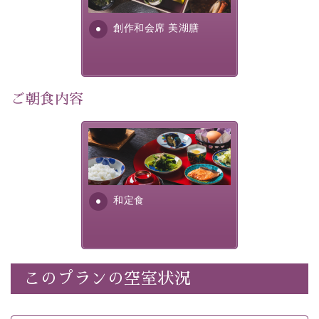
さい。
す。美しい諏訪湖の幸...
創作和会席 美湖膳
-----------【安心への取り組み】----------
個室料亭、貸切風呂のご利用が可能な上、 安心安全にご
滞在いただけるよう
30項目以上からなる独自の衛生・消毒プログラムの基、
ご朝食内容
徹底した衛生管理を行っております。
----------------------------------------------
さっぱりとした和食膳に使わ
■内容&特典■
れる食材は、諏訪の名産品を
ふんだんに取り入れ、安心・
・宿泊料金10%OFF
安全を心掛けた長野県産...
・朝夕個室料亭で個室食
和定食
・諏訪大社4社を巡る無料参拝バス（事前予約制）
・館内着をご用意
・就寝用パジャマをご用意
・環境に配慮したアメニティをご用意
このプランの空室状況
・館内フリーWi-Fi
・駐車場完備