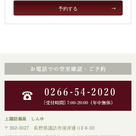
予約する
上諏訪温泉 しんゆ
〒392-0027 長野県諏訪市湖岸通り2-6-30