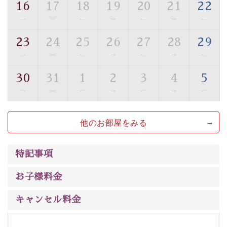
16
17
18
19
20
21
22
■貸切温泉風呂 （40分2000円）
—
—
—
—
—
—
—
眺望はございませんが、源泉掛け流しの温泉の質を楽し
23
24
25
26
27
28
29
む貸切温泉風呂です。ゆったりといやされるプライベー
—
—
—
—
—
—
—
トな空間をお愉しみください。
30
31
1
2
3
4
5
【旅】
—
—
—
—
—
—
—
■諏訪大社4社を巡る無料参拝バス
豊富な知識を持ったドライバー兼ガイドが諏訪大社をご
他のお部屋をみる
案内します。事前ご予約制ですので、ご利用ご希望の方
は【3日前まで】にお電話ください。
※交通規制などにより運行できない日がございます
特記事項
※年末年始及び御柱祭前後は運行しておりません
お子様料金
以上が早割プランの内容です。
神秘なる諏訪湖に心癒される時間をお過ごしいただけま
キャンセル料金
したら幸いです。