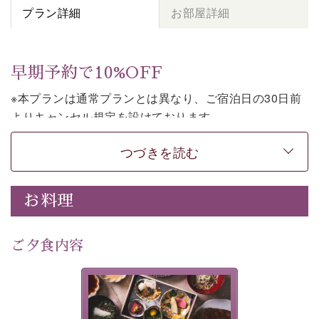
プラン詳細
お部屋詳細
早期予約で10%OFF
※本プランは通常プランとは異なり、ご宿泊日の30日前
よりキャンセル規定を設けております。
※本プランは２食付きの早割プランです。
つづきを読む
上諏訪温泉しんゆでは、30日前までのご予約で、10%割
引でお泊まりいただける「早割プラン」をご用意してお
お料理
ります。
諏訪湖の穏やかな景色、心身を解きほぐす温泉、そして
温かいおもてなし。
ご夕食内容
ご滞在を楽しみに待つ日々が旅をより特別なものにして
くれます。
美湖膳とは諏訪の地で特別を
早めのご予約で、お得に癒しのひとときをお過ごしくだ
提供する為に料理長・神原 裕
明が考え出した創作和会席で