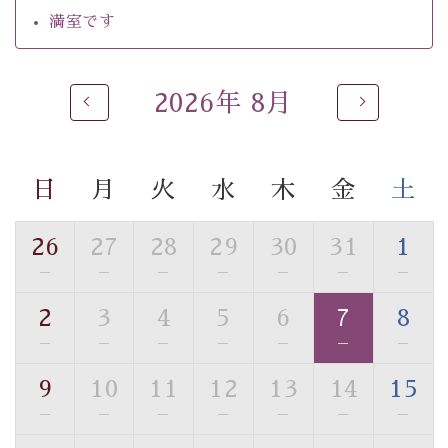
・チェックイン15時、チェックアウト10時
満室です
【お食事】
・朝夕個室料亭で個室食
2026年 8月
・夕食は地産地消の創作和会席 美湖膳（二十四節気と
いう昔の暦による料理表現）
・朝食はこだわりの味噌汁をはじめとした和定食
日
月
火
水
木
金
土
【温泉】
自家源泉「美翠源泉」は酸化の進みが遅く新鮮で若返り
26
27
28
29
30
31
1
の効果が高い、極めて希有な源泉です。身も心も癒され
—
—
—
—
—
—
—
るご入浴をお愉しみください。
■お座敷風呂（大浴場）
2
3
4
5
6
7
8
温泉の成分に合わせ、防菌防カビの特殊素材の畳を使
—
—
—
—
—
—
—
用。 足元が柔らかく、そして滑りにくい畳のお風呂で
す。
9
10
11
12
13
14
15
※男性大浴場までのご移動には階段がございます。 予め
—
—
—
—
—
—
—
ご了承のほどお願いいたします。