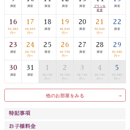
温泉の成分に合わせ、防菌防カビの特殊素材の畳を使
満室
満室
満室
満室
満室
プランを
満室
変更
用。 足元が柔らかく、そして滑りにくい畳のお風呂で
す。
16
17
18
19
20
21
22
※男性大浴場までのご移動には階段がございます。 予め
52,580
46,640
満室
46,640
満室
50,600
満室
円〜
円〜
円〜
円〜
ご了承のほどお願いいたします。
23
24
25
26
27
28
29
■貸切温泉風呂 （40分2000円）
満室
38,720
満室
40,700
満室
満室
52,580
円〜
円〜
円〜
眺望はございませんが、源泉掛け流しの温泉の質を楽し
む貸切温泉風呂です。ゆったりといやされるプライベー
30
31
1
2
3
4
5
トな空間をお愉しみください。
満室
満室
38,720
34,760
36,740
36,740
52,580
円〜
円〜
円〜
円〜
円〜
【旅】
■諏訪大社4社を巡る無料参拝バス
他のお部屋をみる
豊富な知識を持ったドライバー兼ガイドが諏訪大社をご
案内します。事前ご予約制ですので、ご利用ご希望の方
特記事項
は【3日前まで】にお電話ください。
※交通規制などにより運行できない日がございます
お子様料金