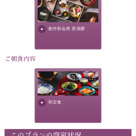
この一年限りの機会に、記憶に残るひとときをお過ごし
美湖膳とは諏訪の地で特別を
ください。
提供する為に料理長・神原 裕
明が考え出した創作和会席で
-----------【安心への取り組み】----------
す。美しい諏訪湖の幸...
創作和会席 美湖膳
個室料亭、貸切風呂のご利用が可能な上、 安心安全にご
滞在いただけるよう
30項目以上からなる独自の衛生・消毒プログラムの基、
徹底した衛生管理を行っております。
ご朝食内容
----------------------------------------------
■内容&特典■
さっぱりとした和食膳に使わ
・1,500円分館内利用券（1部屋につき1枚）
れる食材は、諏訪の名産品を
ふんだんに取り入れ、安心・
・水墨画巡りのご参加
安全を心掛けた長野県産...
・記念写真＆15周年オリジナル【フォトフレームカー
和定食
ド】プレゼント（1部屋につき1枚）
・思い出デザートプレート（1部屋につき1枚）
・朝夕個室料亭で個室食
・諏訪大社4社を巡る無料参拝バス（事前予約制）
このプランの空室状況