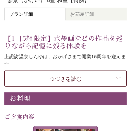
プラン詳細
お部屋詳細
【1日5組限定】水墨画などの作品を巡
りながら記憶に残る体験を
上諏訪温泉しんゆは、おかげさまで開業15周年を迎えま
す。
皆様へ感謝の気持ちを込めて、1,500円分の館内利用券
つづきを読む
など特別な特典がついた記念プランをご用意いたしまし
た。
お料理
七色に移ろう「月下の櫻」や水墨画などの意匠をしつら
えた館内。麗しの空間で、作品を巡りながら言葉を紡ぐ
体験もお楽しみいただけます。
ご夕食内容