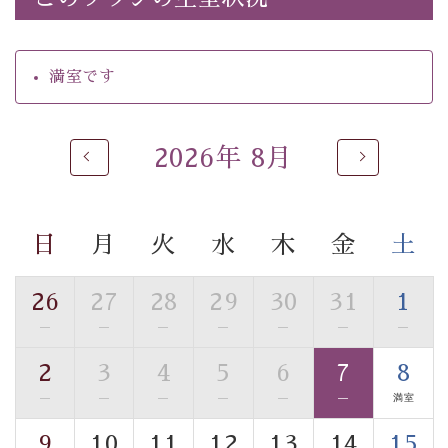
・館内着をご用意
・就寝用パジャマをご用意
・環境に配慮したアメニティをご用意
満室です
・館内フリーWi-Fi
・駐車場完備
・チェックイン15時、チェックアウト10時
2026年 8月
【お食事】
・朝夕個室料亭で個室食
・夕食は地産地消の創作和会席 美湖膳（二十四節気と
日
月
火
水
木
金
土
いう昔の暦による料理表現）
・朝食はこだわりの味噌汁をはじめとした和定食
26
27
28
29
30
31
1
—
—
—
—
—
—
—
【温泉】
自家源泉「美翠源泉」は酸化の進みが遅く新鮮で若返り
2
3
4
5
6
7
8
の効果が高い、極めて希有な源泉です。身も心も癒され
—
—
—
—
—
—
満室
るご入浴をお愉しみください。
■お座敷風呂（大浴場）
9
10
11
12
13
14
15