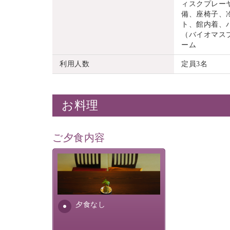
ィスクプレーヤ
備、座椅子、
ト、館内着、
（バイオマス
ーム
利用人数
定員3名
お料理
ご夕食内容
夕食なしご夕食を追加される
場合は、二食付きのプランを
お選びくださいませ。
夕食なし