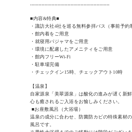
----------------------------------------------
---
■内容&特典■
・諏訪大社4社を巡る無料参拝バス（事前予約
・館内着をご用意
・就寝用パジャマをご用意
・環境に配慮したアメニティをご用意
・館内フリーWi-Fi
・駐車場完備
・チェックイン15時、チェックアウト10時
【温泉】
自家源泉「美翠源泉」は酸化の進みが遅く新
心も癒されるご入浴をお愉しみください。
■お座敷風呂（大浴場）
温泉の成分に合わせ、防菌防カビの特殊素材の
風呂です。