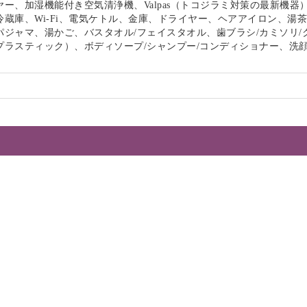
ー、加湿機能付き空気清浄機、Valpas（トコジラミ対策の最新機器
冷蔵庫、Wi-Fi、電気ケトル、金庫、ドライヤー、ヘアアイロン、湯
パジャマ、湯かご、バスタオル/フェイスタオル、歯ブラシ/カミソリ/
プラスティック）、ボディソープ/シャンプー/コンディショナー、洗