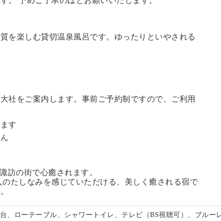
す。 予めご了承のほどお願いいたします。
の質を楽しむ貸切温泉風呂です。ゆったりといやされる
訪大社をご案内します。
事前ご予約制ですので、ご利用
。
います
せん
る諏訪の街で心癒されます。
人のたしなみを感じていただける、美しく癒される宿で
い。
面台、ローテーブル、シャワートイレ、テレビ（BS視聴可）、ブルー