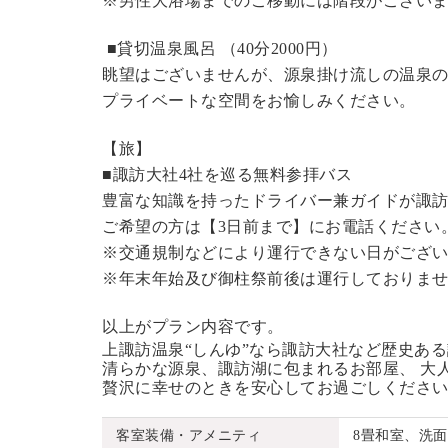
※男性大浴場までのご移動には階段がございま
■貸切温泉風呂 （40分2000円）
眺望はございませんが、源泉掛け流しの温泉
プライベートな空間をお愉しみください。
【旅】
■諏訪大社4社を巡る無料参拝バス
豊富な知識を持ったドライバー兼ガイドが諏
ご希望の方は【3日前まで】にお電話ください
※交通規制などにより運行できない日がござ
※年末年始及び御柱祭前後は運行しておりま
以上がプラン内容です。
上諏訪温泉“しんゆ”なら諏訪大社など歴史あ
清らかな源泉、諏訪湖に包まれるお部屋、 大
贅沢に幸せのときを安心してお過ごしくださ
客室装備・アメニティ
8畳和室、洗