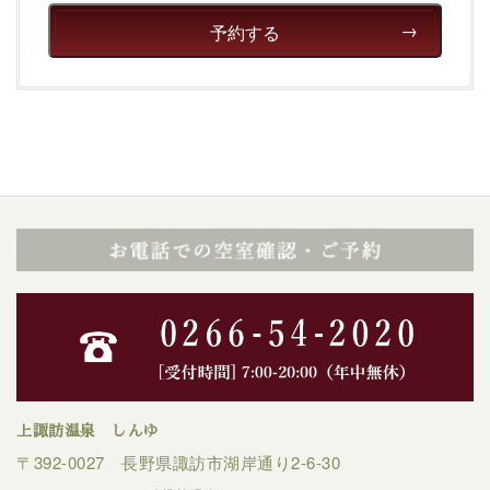
予約する
上諏訪温泉 しんゆ
〒392-0027 長野県諏訪市湖岸通り2-6-30