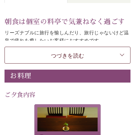
朝食は個室の料亭で気兼ねなく過ごす
リーズナブルに旅行を愉しんだり、旅行じゃないけど温
泉で疲れを癒したいお客様におすすめです。
ご朝食は個室の料亭で気兼ねなくお食事をお愉しみくだ
つづきを読む
さい。
-----------【安心への取り組み】---------- 
お料理
個室料亭、貸切風呂のご利用が可能な上、 安心安全にご
滞在いただけるよう
30項目以上からなる独自の衛生・消毒プログラムの基、
ご夕食内容
徹底した衛生管理を行っております。 
----------------------------------------------
-
-
-
夕食なしご夕食を追加される
場合は、二食付きのプランを
■内容&特典■ 
お選びくださいませ。
・朝食は個室料亭で個室食 
・諏訪大社4社を巡る無料参拝バス（事前予約制） 