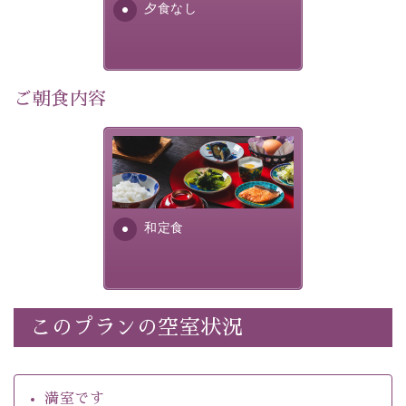
夕食なし
・館内着をご用意
・環境に配慮したアメニティをご用意
・館内フリーWi-Fi 
・駐車場完備
ご朝食内容
・チェックイン15時、チェックアウト10時
さっぱりとした和食膳に使わ
【お食事】
れる食材は、諏訪の名産品を
 ・個室料亭で個室食 
ふんだんに取り入れ、安心・
 ・朝食はこだわりの味噌汁をはじめとした和定食 
安全を心掛けた長野県産...
和定食
【温泉】 
自家源泉「美翠源泉」は酸化の進みが遅く新鮮で若返り
の効果が高い、極めて希有な源泉です。身も心も癒され
るご入浴をお愉しみください。
 ■お座敷風呂（大浴場）
このプランの空室状況
温泉の成分に合わせ、防菌防カビの特殊素材の畳を使
用。 足元が柔らかく、そして滑りにくい畳のお風呂で
満室です