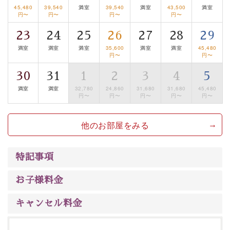
るお部屋、 大人のたしなみを感じていただける、美しく
45,480
39,540
満室
39,540
満室
43,500
満室
円〜
円〜
円〜
円〜
癒される宿で贅沢に幸せのときを安心してお過ごしくだ
さい。
23
24
25
26
27
28
29
満室
満室
満室
35,600
満室
満室
45,480
円〜
円〜
30
31
1
2
3
4
5
満室
満室
32,780
24,860
31,680
31,680
45,480
円〜
円〜
円〜
円〜
円〜
他のお部屋をみる
特記事項
お子様料金
キャンセル料金