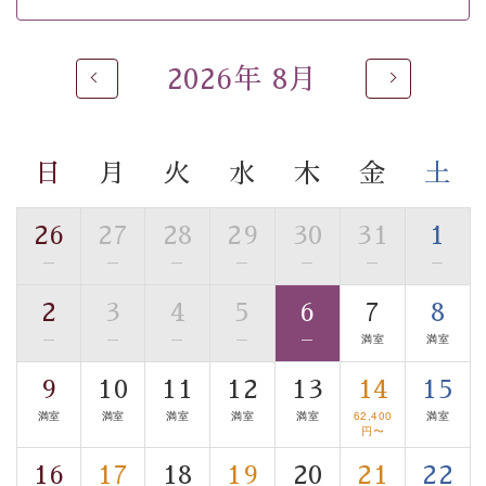
※男性大浴場までのご移動には階段がございます。 予め
ご了承のほどお願いいたします。
2026年 8月
 ■
貸切温泉風呂
 （40分2000円）
眺望はございませんが、源泉掛け流しの温泉の質を楽し
む
貸切温泉風呂
です。ゆったりといやされるプライベー
トな空間をお愉しみください。 
日
月
火
水
木
金
土
【旅】 
■諏訪大社4社を巡る無料参拝バス 
26
27
28
29
30
31
1
豊富な知識を持ったドライバー兼ガイドが諏訪大社をご
—
—
—
—
—
—
—
事前ご予約制ですので、ご利用ご希望の方
案内します。
は【3日前まで】にお電話ください。
2
3
4
5
6
7
8
※交通規制などにより運行できない日がございます 
—
—
—
—
—
満室
満室
※年末年始及び御柱祭前後は運行しておりません 
9
10
11
12
13
14
15
以上がプラン内容です。 
満室
満室
満室
満室
満室
62,400
満室
上諏訪温泉“しんゆ”なら諏訪大社など歴史ある諏訪の街
円〜
で心癒されます。
16
17
18
19
20
21
22
清らかな源泉、自然の恵みあるお食事、諏訪湖に包まれ