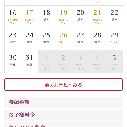
円〜
■諏訪大社4社を巡る無料参拝バス
16
17
18
19
20
21
22
豊富な知識を持ったドライバー兼ガイドが諏訪大社をご
51,480
45,540
満室
45,540
満室
49,500
満室
案内します。
事前ご予約制ですので、ご利用ご希望の方
円〜
円〜
円〜
円〜
は【3日前まで】にお電話ください。
23
24
25
26
27
28
29
※交通規制などにより運行できない日がございます
満室
満室
満室
39,600
満室
満室
51,480
※年末年始及び御柱祭前後は運行しておりません
円〜
円〜
以上がプラン内容です。
30
31
1
2
3
4
5
上諏訪温泉“しんゆ”なら諏訪大社など歴史ある諏訪の街
満室
満室
37,620
33,660
35,640
35,640
51,480
円〜
円〜
円〜
円〜
円〜
で心癒されます。
清らかな源泉、自然の恵みあるお食事、諏訪湖に包まれ
他のお部屋をみる
るお部屋、 大人のたしなみを感じていただける、美しく
癒される宿で贅沢に幸せのときを安心してお過ごしくだ
さい。
特記事項
お子様料金