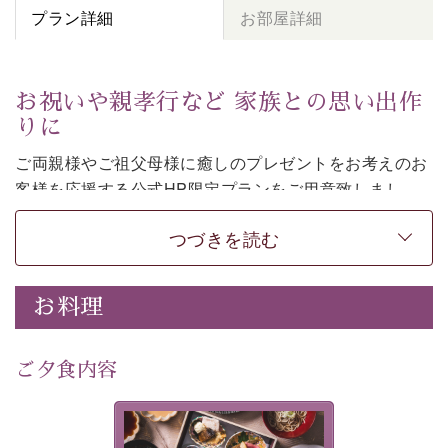
プラン詳細
お部屋詳細
お祝いや親孝行など 家族との思い出作
りに
ご両親様やご祖父母様に癒しのプレゼントをお考えのお
客様を
応援する公式HP限定プランをご用意致しまし
た。
つづきを読む
日頃なかなか言えない感謝の気持ちを
ご旅行で
お伝えし
てみてはいかがでしょうか。
-----------【安心への取り組み】----------
お料理
個室料亭、貸切風呂のご利用が可能な上、 安心安全にご
滞在いただけるよう
30項目以上からなる独自の衛生・消毒プログラムの基、
ご夕食内容
徹底した衛生管理を行っております。
---------------------------------------------
美湖膳とは諏訪の地で特別を
■内容&特典■