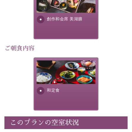
提供する為に料理長・神原 裕
明が考え出した創作和会席で
・記念写真＆オリジナル【フォトフレームカード】プレ
す。美しい諏訪湖の幸...
ゼント
創作和会席 美湖膳
・
思い出デザートプレート付き
・朝夕個室料亭で個室食
・諏訪大社4社を巡る無料参拝バス（事前予約制）
・館内着をご用意
ご朝食内容
・就寝用パジャマをご用意
・環境に配慮したアメニティをご用意
さっぱりとした和食膳に使わ
・館内フリーWi-Fi
れる食材は、諏訪の名産品を
・駐車場完備
ふんだんに取り入れ、安心・
・チェックイン15時、チェックアウト10時
安全を心掛けた長野県産...
和定食
【お食事】
・朝夕個室料亭で個室食
・夕食は地産地消の創作和会席 美湖膳（二十四節気と
いう昔の暦による料理表現）
このプランの空室状況
・朝食はこだわりの味噌汁をはじめとした和定食