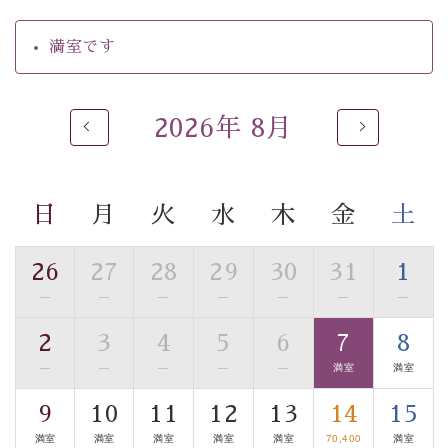
【温泉】
満室です
自家源泉「美翠源泉」は酸化の進みが遅く新鮮で若返り
の効果が高い、極めて希有な源泉です。身も心も癒され
るご入浴をお愉しみください。
2026年 8月
■お座敷風呂（大浴場）
温泉の成分に合わせ、防菌防カビの特殊素材の畳を使
用。 足元が柔らかく、そして滑りにくい畳のお風呂で
日
月
火
水
木
金
土
す。
※男性大浴場までのご移動には階段がございます。 予め
ご了承のほどお願いいたします。
26
27
28
29
30
31
1
—
—
—
—
—
—
—
■貸切温泉風呂 （40分2000円）
2
3
4
5
6
7
8
眺望はございませんが、源泉掛け流しの温泉の質を楽し
む貸切温泉風呂です。ゆったりといやされるプライベー
—
—
—
—
—
満室
満室
トな空間をお愉しみください。
9
10
11
12
13
14
15
満室
満室
満室
満室
満室
70,400
満室
【旅】