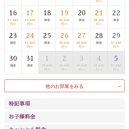
円〜
■諏訪大社4社を巡る無料参拝バス
16
17
18
19
20
21
22
豊富な知識を持ったドライバー兼ガイドが諏訪大社をご
51,480
45,540
満室
45,540
満室
49,500
満室
案内します。
事前ご予約制ですので、ご利用ご希望の方
円〜
円〜
円〜
円〜
は【3日前まで】にお電話ください。
23
24
25
26
27
28
29
※交通規制などにより運行できない日がございます
満室
37,620
満室
39,600
35,640
満室
51,480
※年末年始及び御柱祭前後は運行しておりません
円〜
円〜
円〜
円〜
以上がプラン内容です。
30
31
1
2
3
4
5
上諏訪温泉“しんゆ”なら諏訪大社など歴史ある諏訪の街
満室
満室
37,620
33,660
35,640
35,640
51,480
円〜
円〜
円〜
円〜
円〜
で心癒されます。
清らかな源泉、自然の恵みあるお食事、諏訪湖に包まれ
他のお部屋をみる
るお部屋、 大人のたしなみを感じていただける、美しく
癒される宿で贅沢に幸せのときを安心してお過ごしくだ
さい。
特記事項
お子様料金