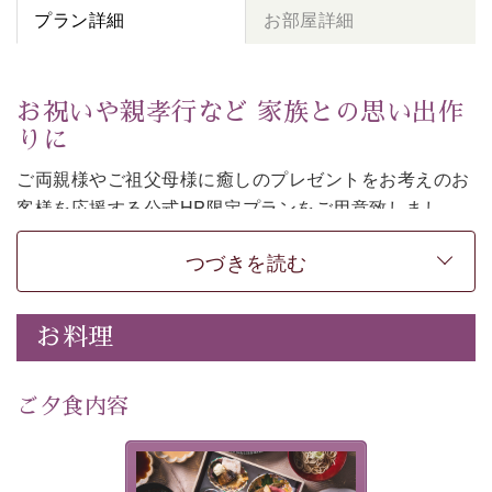
プラン詳細
お部屋詳細
お祝いや親孝行など 家族との思い出作
りに
ご両親様やご祖父母様に癒しのプレゼントをお考えのお
客様を
応援する公式HP限定プランをご用意致しまし
た。
つづきを読む
日頃なかなか言えない感謝の気持ちを
ご旅行で
お伝えし
てみてはいかがでしょうか。
-----------【安心への取り組み】----------
お料理
個室料亭、貸切風呂のご利用が可能な上、 安心安全にご
滞在いただけるよう
30項目以上からなる独自の衛生・消毒プログラムの基、
ご夕食内容
徹底した衛生管理を行っております。
---------------------------------------------
美湖膳とは諏訪の地で特別を
■内容&特典■