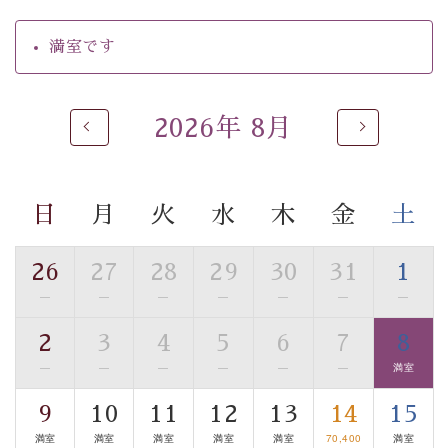
【温泉】
満室です
自家源泉「美翠源泉」は酸化の進みが遅く新鮮で若返り
の効果が高い、極めて希有な源泉です。身も心も癒され
るご入浴をお愉しみください。
2026年 8月
■お座敷風呂（大浴場）
温泉の成分に合わせ、防菌防カビの特殊素材の畳を使
用。 足元が柔らかく、そして滑りにくい畳のお風呂で
日
月
火
水
木
金
土
す。
※男性大浴場までのご移動には階段がございます。 予め
ご了承のほどお願いいたします。
26
27
28
29
30
31
1
—
—
—
—
—
—
—
■貸切温泉風呂 （40分2000円）
2
3
4
5
6
7
8
眺望はございませんが、源泉掛け流しの温泉の質を楽し
む貸切温泉風呂です。ゆったりといやされるプライベー
—
—
—
—
—
—
満室
トな空間をお愉しみください。
9
10
11
12
13
14
15
満室
満室
満室
満室
満室
70,400
満室
【旅】