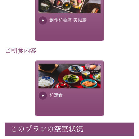
提供する為に料理長・神原 裕
明が考え出した創作和会席で
・記念写真＆オリジナル【フォトフレームカード】プレ
す。美しい諏訪湖の幸...
ゼント
創作和会席 美湖膳
・
思い出デザートプレート付き
・朝夕個室料亭で個室食
・諏訪大社4社を巡る無料参拝バス（事前予約制）
・館内着をご用意
ご朝食内容
・就寝用パジャマをご用意
・環境に配慮したアメニティをご用意
さっぱりとした和食膳に使わ
・館内フリーWi-Fi
れる食材は、諏訪の名産品を
・駐車場完備
ふんだんに取り入れ、安心・
・チェックイン15時、チェックアウト10時
安全を心掛けた長野県産...
和定食
【お食事】
・朝夕個室料亭で個室食
・夕食は地産地消の創作和会席 美湖膳（二十四節気と
いう昔の暦による料理表現）
このプランの空室状況
・朝食はこだわりの味噌汁をはじめとした和定食