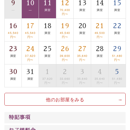
9
10
11
12
13
14
15
【旅】
—
—
満室
70,400
満室
満室
満室
■諏訪大社4社を巡る無料参拝バス
円〜
豊富な知識を持ったドライバー兼ガイドが諏訪大社をご
16
17
18
19
20
21
22
案内します。
事前ご予約制ですので、ご利用ご希望の方
45,540
45,540
満室
45,540
満室
49,500
満室
は【3日前まで】にお電話ください。
円〜
円〜
円〜
円〜
※交通規制などにより運行できない日がございます
23
24
25
26
27
28
29
※年末年始及び御柱祭前後は運行しておりません
満室
37,620
満室
39,600
35,640
満室
51,480
円〜
円〜
円〜
円〜
以上がプラン内容です。
30
31
1
2
3
4
5
上諏訪温泉“しんゆ”なら諏訪大社など歴史ある諏訪の街
で心癒されます。
満室
満室
37,620
33,660
35,640
35,640
51,480
円〜
円〜
円〜
円〜
円〜
清らかな源泉、自然の恵みあるお食事、諏訪湖に包まれ
るお部屋、 大人のたしなみを感じていただける、美しく
他のお部屋をみる
癒される宿で贅沢に幸せのときを安心してお過ごしくだ
さい。
特記事項