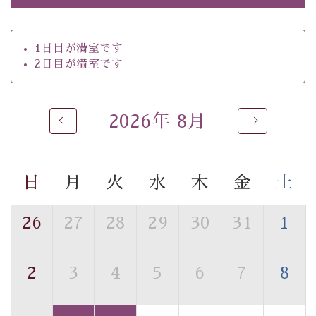
・朝食はこだわりの味噌汁をはじめとした和定食
【温泉】
1日目が満室です
自家源泉「美翠源泉」は酸化の進みが遅く新鮮で若返り
2日目が満室です
の効果が高い、極めて希有な源泉です。身も心も癒され
るご入浴をお愉しみください。
■お座敷風呂（大浴場）
2026年 8月
温泉の成分に合わせ、防菌防カビの特殊素材の畳を使
用。 足元が柔らかく、そして滑りにくい畳のお風呂で
す。
日
月
火
水
木
金
土
※男性大浴場までのご移動には階段がございます。 予め
ご了承のほどお願いいたします。
26
27
28
29
30
31
1
■貸切温泉風呂 （40分2000円）
—
—
—
—
—
—
—
眺望はございませんが、源泉掛け流しの温泉の質を楽し
2
3
4
5
6
7
8
む貸切温泉風呂です。ゆったりといやされるプライベー
—
—
—
—
—
—
—
トな空間をお愉しみください。