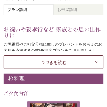
プラン詳細
お部屋詳細
お祝いや親孝行など 家族との思い出作
りに
ご両親様やご祖父母様に癒しのプレゼントをお考えのお
客様を
応援する公式HP限定プランをご用意致しまし
た。
つづきを読む
日頃なかなか言えない感謝の気持ちを
ご旅行で
お伝えし
てみてはいかがでしょうか。
-----------【安心への取り組み】----------
お料理
個室料亭、貸切風呂のご利用が可能な上、 安心安全にご
滞在いただけるよう
30項目以上からなる独自の衛生・消毒プログラムの基、
ご夕食内容
徹底した衛生管理を行っております。
---------------------------------------------