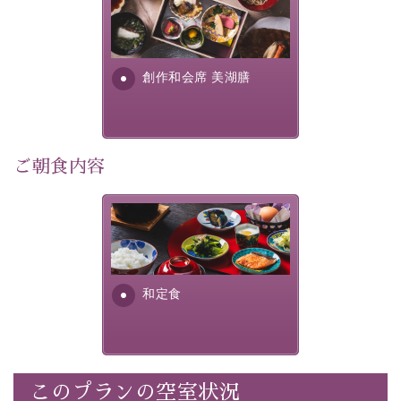
美湖膳とは諏訪の地で特別を
■内容&特典■
提供する為に料理長・神原 裕
明が考え出した創作和会席で
・記念写真＆オリジナル【フォトフレームカード】プレ
す。美しい諏訪湖の幸...
ゼント
創作和会席 美湖膳
・
思い出デザートプレート付き
・朝夕個室料亭で個室食
・諏訪大社4社を巡る無料参拝バス（事前予約制）
・館内着をご用意
ご朝食内容
・就寝用パジャマをご用意
・環境に配慮したアメニティをご用意
さっぱりとした和食膳に使わ
・館内フリーWi-Fi
れる食材は、諏訪の名産品を
・駐車場完備
ふんだんに取り入れ、安心・
・チェックイン15時、チェックアウト10時
安全を心掛けた長野県産...
和定食
【お食事】
・朝夕個室料亭で個室食
・夕食は地産地消の創作和会席 美湖膳（二十四節気と
いう昔の暦による料理表現）
このプランの空室状況