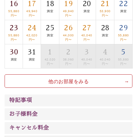
16
17
18
19
20
21
22
は【3日前まで】にお電話ください。
55,880
49,940
満室
49,940
満室
53,900
満室
※交通規制などにより運行できない日がございます
円〜
円〜
円〜
円〜
※年末年始及び御柱祭前後は運行しておりません
23
24
25
26
27
28
29
55,880
42,020
満室
44,000
40,040
満室
55,880
以上がプラン内容です。
円〜
円〜
円〜
円〜
円〜
上諏訪温泉“しんゆ”なら諏訪大社など歴史ある諏訪の街
30
31
1
2
3
4
5
で心癒されます。 清らかな源泉、自然の恵みあるお食
満室
満室
42,020
38,060
40,040
40,040
55,880
事、諏訪湖に包まれるお部屋、 大人のたしなみを感じて
円〜
円〜
円〜
円〜
円〜
いただける、美しく癒される宿で贅沢に幸せのときを安
心してお過ごしください。
他のお部屋をみる
特記事項
お子様料金
キャンセル料金