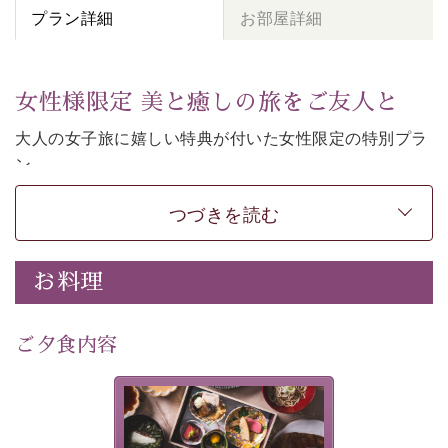
プラン詳細
お部屋詳細
女性様限定 美と癒しの旅をご友人と
大人の女子旅に嬉しい特典が付いた女性限定の特別プラ
ン。
女性同士の癒しの旅を愉しみたいならこちら。
つづきを読む
-----------【安心への取り組み】----------
個室料亭、貸切風呂のご利用が可能な上、 安心安全にご
滞在いただけるよう
お料理
30項目以上からなる独自の衛生・消毒プログラムの基、
徹底した衛生管理を行っております。
---------------------------------------------
ご夕食内容
■内容&特典■
・
貸切温泉風呂
40分無料
美湖膳とは諏訪の地で特別を
・
1人1,000円分の館内利用券（お飲み物やお土産などに
提供する為に料理長・神原 裕
明が考え出した創作和会席で