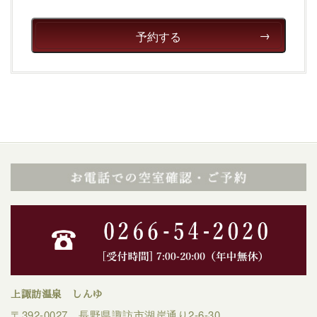
予約する
上諏訪温泉 しんゆ
〒392-0027 長野県諏訪市湖岸通り2-6-30