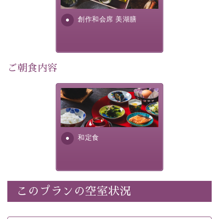
利用可能）
す。美しい諏訪湖の幸...
・
「千人風呂」で有名な 片倉館のご入浴券
創作和会席 美湖膳
・お部屋に
クレンジング、化粧水、乳液
をご用意
・朝夕個室料亭で個室食
・諏訪大社4社を巡る無料参拝バス（事前予約制）
・館内着をご用意
ご朝食内容
・就寝用パジャマをご用意
・環境に配慮したアメニティをご用意
さっぱりとした和食膳に使わ
・館内フリーWi-Fi
れる食材は、諏訪の名産品を
・駐車場完備
ふんだんに取り入れ、安心・
・チェックイン15時、チェックアウト10時
安全を心掛けた長野県産...
和定食
【お食事】
・朝夕個室料亭で個室食
・夕食は地産地消の創作和会席 美湖膳（二十四節気と
いう昔の暦による料理表現）
このプランの空室状況
・朝食はこだわりの味噌汁をはじめとした和定食