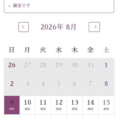
【温泉】
満室です
自家源泉「美翠源泉」は酸化の進みが遅く新鮮で若返り
の効果が高い、極めて希有な源泉です。身も心も癒され
るご入浴をお愉しみください。
2026年 8月
■お座敷風呂（大浴場）
温泉の成分に合わせ、防菌防カビの特殊素材の畳を使
用。 足元が柔らかく、そして滑りにくい畳のお風呂で
日
月
火
水
木
金
土
す。
■貸切温泉風呂 （40分無料）
26
27
28
29
30
31
1
眺望はございませんが、源泉掛け流しの温泉の質を楽し
—
—
—
—
—
—
—
む貸切温泉風呂です。ゆったりといやされるプライベー
2
3
4
5
6
7
8
トな空間をお愉しみください。
—
—
—
—
—
—
—
【旅】
9
10
11
12
13
14
15
■諏訪大社4社を巡る無料参拝バス
満室
満室
満室
満室
満室
満室
満室
豊富な知識を持ったドライバー兼ガイドが諏訪大社をご
案内します。
事前ご予約制ですので、ご利用ご希望の方