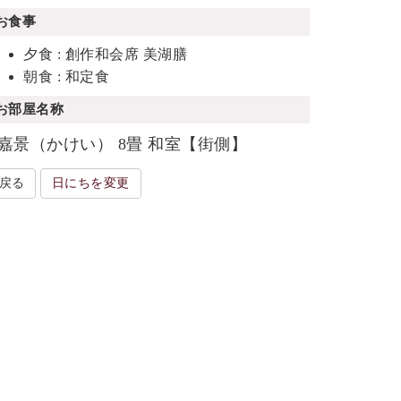
お食事
夕食 : 創作和会席 美湖膳
朝食 : 和定食
お部屋名称
嘉景（かけい） 8畳 和室【街側】
戻る
日にちを変更