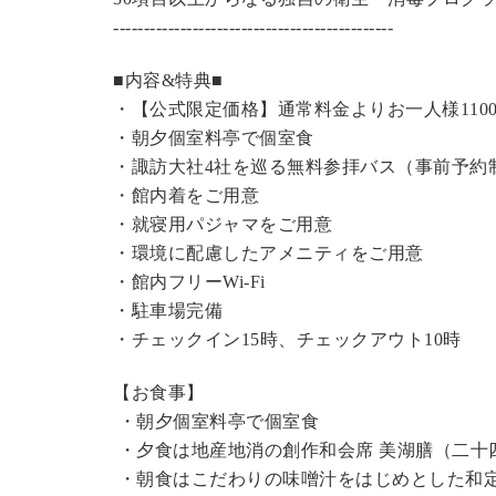
----------------------------------------------
■内容&特典■
・【公式限定価格】
通常料金よりお一人様110
・朝夕個室料亭で個室食
・諏訪大社4社を巡る無料参拝バス（事前予約
・館内着をご用意
・就寝用パジャマをご用意
・環境に配慮したアメニティをご用意
・館内フリーWi-Fi
・駐車場完備
・チェックイン15時、チェックアウト10時
【お食事】
・朝夕個室料亭で個室食
・夕食は地産地消の創作和会席 美湖膳（二十
・朝食はこだわりの味噌汁をはじめとした和