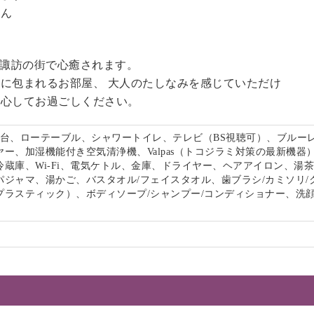
せん
る諏訪の街で心癒されます。
に包まれるお部屋、 大人のたしなみを感じていただけ
安心してお過ごしください。
面台、ローテーブル、シャワートイレ、テレビ（BS視聴可）、ブルー
ー、加湿機能付き空気清浄機、Valpas（トコジラミ対策の最新機器
冷蔵庫、Wi-Fi、電気ケトル、金庫、ドライヤー、ヘアアイロン、湯
パジャマ、湯かご、バスタオル/フェイスタオル、歯ブラシ/カミソリ/
プラスティック）、ボディソープ/シャンプー/コンディショナー、洗