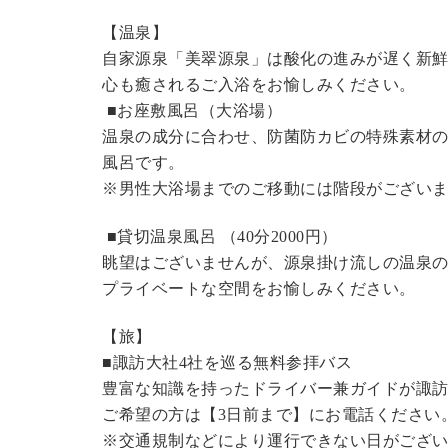
【温泉】
自家源泉「美翠源泉」は酸化の進みが遅く新
心も癒されるご入浴をお愉しみください。
■お座敷風呂（大浴場）
温泉の成分に合わせ、防菌防カビの特殊素材の
風呂です。
※男性大浴場までのご移動には階段がございま
■貸切温泉風呂 （40分2000円）
眺望はございませんが、源泉掛け流しの温泉
プライベートな空間をお愉しみください。
【旅】
■諏訪大社4社を巡る無料参拝バス
豊富な知識を持ったドライバー兼ガイドが諏
ご希望の方は【3日前まで】にお電話ください
※交通規制などにより運行できない日がござ