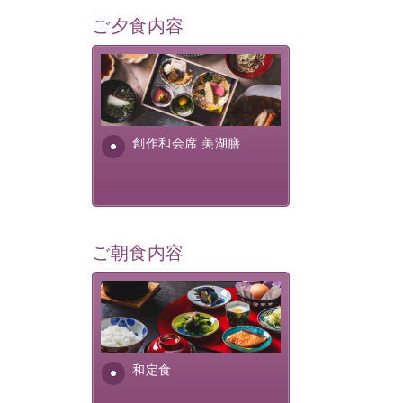
ご夕食内容
美湖膳とは諏訪の地で特別を
提供する為に料理長・神原 裕
明が考え出した創作和会席で
す。美しい諏訪湖の幸...
創作和会席 美湖膳
ご朝食内容
さっぱりとした和食膳に使わ
れる食材は、諏訪の名産品を
ふんだんに取り入れ、安心・
安全を心掛けた長野県産...
和定食