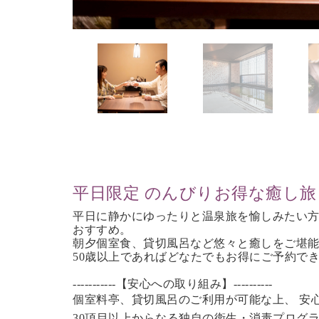
平日限定 のんびりお得な癒し旅
平日に静かにゆったりと温泉旅を愉しみたい
おすすめ。
朝夕個室食、貸切風呂など
悠々と癒しをご堪
50歳以上であれば
どなたでもお得にご予約で
-----------【安心への取り組み】----------
個室料亭、貸切風呂のご利用が可能な上、 安
30項目以上からなる独自の衛生・消毒プログ