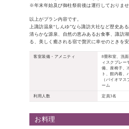
※年末年始及び御柱祭前後は運行しておりま
以上がプラン内容です。
上諏訪温泉“しんゆ”なら諏訪大社など歴史あ
清らかな源泉、自然の恵みあるお食事、諏訪湖
る、美しく癒される宿で贅沢に幸せのときを
客室装備・アメニティ
8畳和室、洗
ィスクプレーヤ
備、座椅子、
ト、館内着、
（バイオマス
ーム
利用人数
定員3名
お料理