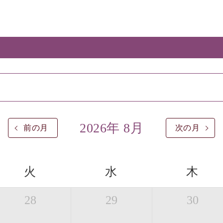
2026年 8月
前の月
次の月
火
水
木
28
29
30