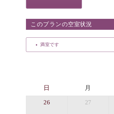
このプランの空室状況
満室です
日
月
26
27