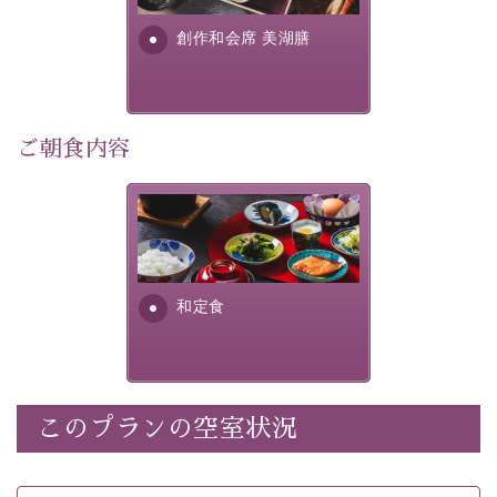
・朝夕個室料亭で個室食
す。美しい諏訪湖の幸...
・諏訪大社4社を巡る無料参拝バス（事前予約制）
創作和会席 美湖膳
・館内着をご用意
・就寝用パジャマをご用意
・環境に配慮したアメニティをご用意
・館内フリーWi-Fi
ご朝食内容
・駐車場完備
・チェックイン15時、チェックアウト10時
さっぱりとした和食膳に使わ
れる食材は、諏訪の名産品を
【お食事】
ふんだんに取り入れ、安心・
安全を心掛けた長野県産...
・朝夕個室料亭で個室食
和定食
・夕食は地産地消の創作和会席 美湖膳（二十四節気と
いう昔の暦による料理表現）
・朝食はこだわりの味噌汁をはじめとした和定食
このプランの空室状況
【温泉】
自家源泉「美翠源泉」は酸化の進みが遅く新鮮で若返り
の効果が高い、極めて希有な源泉です。身も心も癒され