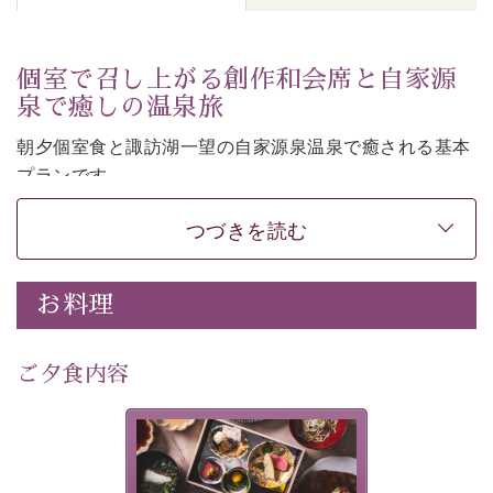
個室で召し上がる創作和会席と自家源
泉で癒しの温泉旅
朝夕個室食と諏訪湖一望の自家源泉温泉で癒される基本
プランです。
諏訪湖を眺めながら幽玄な装飾の館内で静かに寛いでお
つづきを読む
過ごしください。
-----------【安心への取り組み】----------
個室料亭、貸切風呂のご利用が可能な上、 安心安全にご
お料理
滞在いただけるよう
30項目以上からなる独自の衛生・消毒プログラムの基、
ご夕食内容
徹底した衛生管理を行っております。
---------------------------------------------
美湖膳とは諏訪の地で特別を
提供する為に料理長・神原 裕
■内容&特典■
明が考え出した創作和会席で