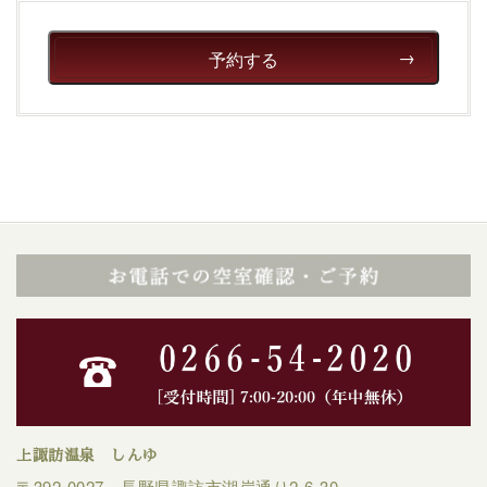
予約する
上諏訪温泉 しんゆ
〒392-0027 長野県諏訪市湖岸通り2-6-30