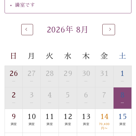
るご入浴をお愉しみください。
満室です
■お座敷風呂（大浴場）
温泉の成分に合わせ、防菌防カビの特殊素材の畳を使
用。 足元が柔らかく、そして滑りにくい畳のお風呂で
2026年 8月
す。
※男性大浴場までのご移動には階段がございます。 予め
ご了承のほどお願いいたします。
日
月
火
水
木
金
土
■貸切温泉風呂 （40分2000円）
26
27
28
29
30
31
1
眺望はございませんが、源泉掛け流しの温泉の質を楽し
—
—
—
—
—
—
—
む貸切温泉風呂です。ゆったりといやされるプライベー
トな空間をお愉しみください。
2
3
4
5
6
7
8
—
—
—
—
—
—
—
【旅】
■諏訪大社4社を巡る無料参拝バス
9
10
11
12
13
14
15
豊富な知識を持ったドライバー兼ガイドが諏訪大社をご
満室
満室
満室
満室
満室
70,400
満室
案内します。
事前ご予約制ですので、ご利用ご希望の方
円〜