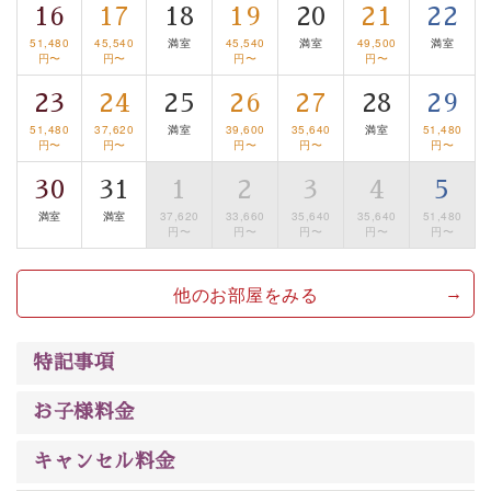
は【3日前まで】にお電話ください。
16
17
18
19
20
21
22
※交通規制などにより運行できない日がございます
51,480
45,540
満室
45,540
満室
49,500
満室
※年末年始及び御柱祭前後は運行しておりません
円〜
円〜
円〜
円〜
23
24
25
26
27
28
29
以上が基本プランの内容です。
51,480
37,620
満室
39,600
35,640
満室
51,480
神秘なる諏訪湖に心癒される時間をお過ごしいただけま
円〜
円〜
円〜
円〜
円〜
したら幸いです。
30
31
1
2
3
4
5
満室
満室
37,620
33,660
35,640
35,640
51,480
円〜
円〜
円〜
円〜
円〜
他のお部屋をみる
特記事項
お子様料金
キャンセル料金