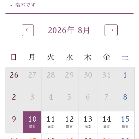
るご入浴をお愉しみください。
満室です
■お座敷風呂（大浴場）
温泉の成分に合わせ、防菌防カビの特殊素材の畳を使
用。 足元が柔らかく、そして滑りにくい畳のお風呂で
2026年 8月
す。
※男性大浴場までのご移動には階段がございます。 予め
ご了承のほどお願いいたします。
日
月
火
水
木
金
土
■貸切温泉風呂 （40分2000円）
26
27
28
29
30
31
1
眺望はございませんが、源泉掛け流しの温泉の質を楽し
—
—
—
—
—
—
—
む貸切温泉風呂です。ゆったりといやされるプライベー
トな空間をお愉しみください。
2
3
4
5
6
7
8
—
—
—
—
—
—
—
【旅】
■諏訪大社4社を巡る無料参拝バス
9
10
11
12
13
14
15
豊富な知識を持ったドライバー兼ガイドが諏訪大社をご
—
満室
満室
満室
満室
満室
満室
案内します。
事前ご予約制ですので、ご利用ご希望の方