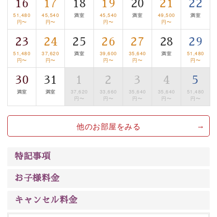
は【3日前まで】にお電話ください。
16
17
18
19
20
21
22
※交通規制などにより運行できない日がございます
51,480
45,540
満室
45,540
満室
49,500
満室
円〜
円〜
円〜
円〜
※年末年始及び御柱祭前後は運行しておりません
23
24
25
26
27
28
29
以上が基本プランの内容です。
51,480
37,620
満室
39,600
35,640
満室
51,480
円〜
円〜
円〜
円〜
円〜
神秘なる諏訪湖に心癒される時間をお過ごしいただけま
したら幸いです。
30
31
1
2
3
4
5
満室
満室
37,620
33,660
35,640
35,640
51,480
円〜
円〜
円〜
円〜
円〜
他のお部屋をみる
特記事項
お子様料金
キャンセル料金