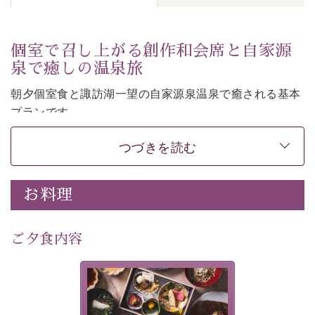
個室で召し上がる創作和会席と自家源
泉で癒しの温泉旅
朝夕個室食と諏訪湖一望の自家源泉温泉で癒される基本
プランです。
諏訪湖を眺めながら幽玄な装飾の館内で静かに寛いでお
つづきを読む
過ごしください。
-----------【安心への取り組み】----------
個室料亭、貸切風呂のご利用が可能な上、 安心安全にご
お料理
滞在いただけるよう
30項目以上からなる独自の衛生・消毒プログラムの基、
ご夕食内容
徹底した衛生管理を行っております。
---------------------------------------------
美湖膳とは諏訪の地で特別を
提供する為に料理長・神原 裕
■内容&特典■
明が考え出した創作和会席で