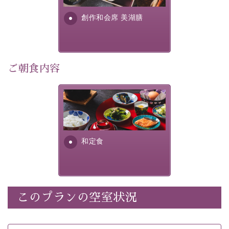
・朝夕個室料亭で個室食
す。美しい諏訪湖の幸...
・諏訪大社4社を巡る無料参拝バス（事前予約制）
創作和会席 美湖膳
・館内着をご用意
・就寝用パジャマをご用意
・環境に配慮したアメニティをご用意
・館内フリーWi-Fi
ご朝食内容
・駐車場完備
・チェックイン15時、チェックアウト10時
さっぱりとした和食膳に使わ
れる食材は、諏訪の名産品を
【お食事】
ふんだんに取り入れ、安心・
安全を心掛けた長野県産...
・朝夕個室料亭で個室食
和定食
・夕食は地産地消の創作和会席 美湖膳（二十四節気と
いう昔の暦による料理表現）
・朝食はこだわりの味噌汁をはじめとした和定食
このプランの空室状況
【温泉】
自家源泉「美翠源泉」は酸化の進みが遅く新鮮で若返り
の効果が高い、極めて希有な源泉です。身も心も癒され