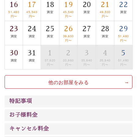
は【3日前まで】にお電話ください。
16
17
18
19
20
21
22
※交通規制などにより運行できない日がございます
51,480
45,540
満室
45,540
満室
49,500
満室
※年末年始及び御柱祭前後は運行しておりません
円〜
円〜
円〜
円〜
23
24
25
26
27
28
29
以上が基本プランの内容です。
満室
満室
満室
39,600
満室
満室
51,480
神秘なる諏訪湖に心癒される時間をお過ごしいただけま
円〜
円〜
したら幸いです。
30
31
1
2
3
4
5
満室
満室
37,620
33,660
35,640
35,640
51,480
円〜
円〜
円〜
円〜
円〜
他のお部屋をみる
特記事項
お子様料金
キャンセル料金