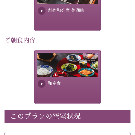
・朝夕個室料亭で個室食
す。美しい諏訪湖の幸...
・諏訪大社4社を巡る無料参拝バス（事前予約制）
創作和会席 美湖膳
・館内着をご用意
・就寝用パジャマをご用意
・環境に配慮したアメニティをご用意
・館内フリーWi-Fi
ご朝食内容
・駐車場完備
・チェックイン15時、チェックアウト10時
さっぱりとした和食膳に使わ
れる食材は、諏訪の名産品を
【お食事】
ふんだんに取り入れ、安心・
安全を心掛けた長野県産...
・朝夕個室料亭で個室食
和定食
・夕食は地産地消の創作和会席 美湖膳（二十四節気と
いう昔の暦による料理表現）
・朝食はこだわりの味噌汁をはじめとした和定食
このプランの空室状況
【温泉】
自家源泉「美翠源泉」は酸化の進みが遅く新鮮で若返り
の効果が高い、極めて希有な源泉です。身も心も癒され