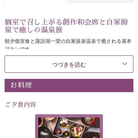
個室で召し上がる創作和会席と自家源
泉で癒しの温泉旅
朝夕個室食と諏訪湖一望の自家源泉温泉で癒される基本
プランです。
諏訪湖を眺めながら幽玄な装飾の館内で静かに寛いでお
つづきを読む
過ごしください。
-----------【安心への取り組み】----------
個室料亭、貸切風呂のご利用が可能な上、 安心安全にご
お料理
滞在いただけるよう
30項目以上からなる独自の衛生・消毒プログラムの基、
ご夕食内容
徹底した衛生管理を行っております。
---------------------------------------------
美湖膳とは諏訪の地で特別を
提供する為に料理長・神原 裕
■内容&特典■
明が考え出した創作和会席で