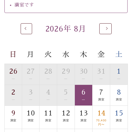
るご入浴をお愉しみください。
満室です
■お座敷風呂（大浴場）
温泉の成分に合わせ、防菌防カビの特殊素材の畳を使
用。 足元が柔らかく、そして滑りにくい畳のお風呂で
2026年 8月
す。
※男性大浴場までのご移動には階段がございます。 予め
ご了承のほどお願いいたします。
日
月
火
水
木
金
土
■貸切温泉風呂 （40分2000円）
26
27
28
29
30
31
1
眺望はございませんが、源泉掛け流しの温泉の質を楽し
—
—
—
—
—
—
—
む貸切温泉風呂です。ゆったりといやされるプライベー
トな空間をお愉しみください。
2
3
4
5
6
7
8
—
—
—
—
—
満室
満室
【旅】
■諏訪大社4社を巡る無料参拝バス
9
10
11
12
13
14
15
豊富な知識を持ったドライバー兼ガイドが諏訪大社をご
満室
満室
満室
満室
満室
70,400
満室
案内します。
事前ご予約制ですので、ご利用ご希望の方
円〜