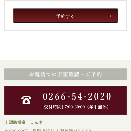
予約する
上諏訪温泉 しんゆ
〒392-0027 長野県諏訪市湖岸通り2-6-30