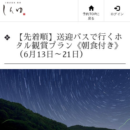
予約TOPに
ログイン
戻る
【先着順】送迎バスで行くホ
タル観賞プラン《朝食付き》
（6月13日～21日）