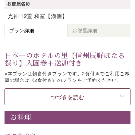
お部屋名称
光神 12畳 和室【湖側】
プラン詳細
お部屋詳細
日本一のホタルの里【信州辰野ほたる
祭り】入園券＋送迎付き
※本プランは朝食付きプランです。2食付きでご利用ご希
望の場合は《2食付き》のプランをご予約ください。
「日本一のホタルの里」として知られる辰野町・ほたる
つづきを読む
童謡公園。
そこで開催される【信州辰野ほたる祭り】への送迎と入
園券がついた期間限定プランをご用意いたしました。
お料理
ホタルが織りなす幻想的な光景。昨年は多い日で1日
4,000匹以上のホタルが観測されました。（
出典
・画