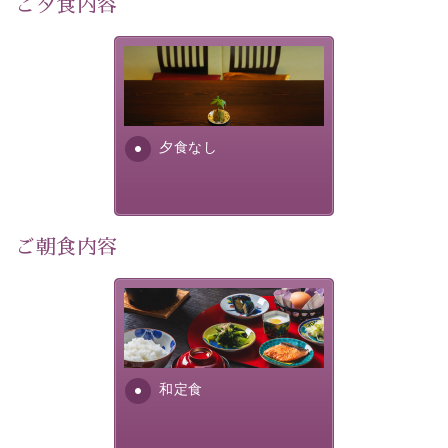
ご夕食内容
像
：辰野町）
自然豊かな信州ならではの風情をご体験ください。
夕食なしご夕食を追加される
場合は、二食付きのプランを
宿泊期間：2026年6月13日～21日
お選びくださいませ。
夕食なし
【スケジュール】
19：10 お隣の「ホテル紅や」ロビー集合
19：20 出発（近隣旅館2か所を経由します）
20：00 ほたる童謡公園到着（60分間の自由時間）
21：00 ほたる童謡公園出発
ご朝食内容
21：45 「ホテル紅や」到着
【ご予約前にご確認ください】
さっぱりとした和食膳に使わ
※本プランはバスの定員に限りがあるため、先着順での
れる食材は、諏訪の名産品を
ご案内となります。
ふんだんに取り入れ、安心・
※ご予約完了後でも、時間差により満席となる場合がご
安全を心掛けた長野県産...
和定食
ざいます。その際は当館よりご連絡申し上げます。
※催行人数に満たない場合は、催行を見合わせる場合が
ございます。その際は前日までにご連絡いたします。