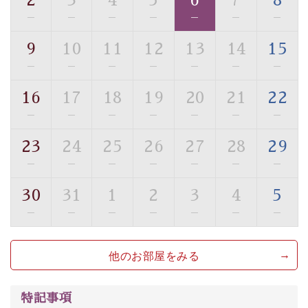
2
3
4
5
6
7
8
・館内フリーWi-Fi
—
—
—
—
—
—
—
・駐車場完備
9
10
11
12
13
14
15
・チェックイン15時、チェックアウト10時
—
—
—
—
—
—
—
【お食事】
16
17
18
19
20
21
22
・個室料亭で個室食
—
—
—
—
—
—
—
・朝食はこだわりの味噌汁をはじめとした和定食
23
24
25
26
27
28
29
【温泉】
—
—
—
—
—
—
—
自家源泉「美翠源泉」は酸化の進みが遅く新鮮で若返り
の効果が高い、極めて希有な源泉です。身も心も癒され
30
31
1
2
3
4
5
るご入浴をお愉しみください。
—
—
—
—
—
—
—
■お座敷風呂（大浴場）
温泉の成分に合わせ、防菌防カビの特殊素材の畳を使
他のお部屋をみる
用。 足元が柔らかく、そして滑りにくい畳のお風呂で
す。
※男性大浴場までのご移動には階段がございます。 予め
特記事項