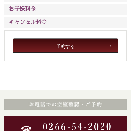
ご了承のほどお願いいたします。
お子様料金
■貸切温泉風呂 （40分2000円）
キャンセル料金
眺望はございませんが、源泉掛け流しの温泉の質を楽し
む貸切温泉風呂です。ゆったりといやされるプライベー
トな空間をお愉しみください。
予約する
【旅】
■諏訪大社4社を巡る無料参拝バス
豊富な知識を持ったドライバー兼ガイドが諏訪大社をご
案内します。
事前ご予約制ですので、ご利用ご希望の方
は【3日前まで】にお電話ください。
※交通規制などにより運行できない日がございます
※年末年始及び御柱祭前後は運行しておりません
以上がプラン内容です。
上諏訪温泉“しんゆ”なら諏訪大社など歴史ある諏訪の街
で心癒されます。
清らかな源泉、自然の恵みあるお食事、諏訪湖に包まれ