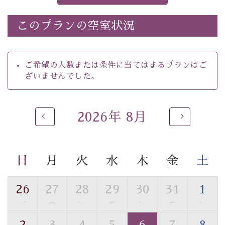
※ほたる童謡公園では自由行動となります（ガイドは付
きません）。
このプランの空室状況
※ホタルの発生は自然条件に左右されるため、ご覧いた
だけない場合もございます。
-----------【安心への取り組み】----------
ご希望の人数または条件に当てはまるプランはご
個室料亭、貸切風呂のご利用が可能な上、 安心安全にご
ざいませんでした。
滞在いただけるよう
30項目以上からなる独自の衛生・消毒プログラムの基、
徹底した衛生管理を行っております。
2026年 8月
----------------------------------------------
---
■内容&特典■
・
ほたる童謡公園までのご送迎＆入園券
日
月
火
水
木
金
土
・朝食は個室料亭で個室食
・諏訪大社4社を巡る無料参拝バス（事前予約制）
26
27
28
29
30
31
1
・館内着をご用意
—
—
—
—
—
—
—
・就寝用パジャマをご用意
・環境に配慮したアメニティをご用意