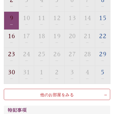
2
3
4
5
6
7
8
・館内フリーWi-Fi
—
—
—
—
—
—
—
・駐車場完備
9
10
11
12
13
14
15
・チェックイン15時、チェックアウト10時
—
—
—
—
—
—
—
【お食事】
16
17
18
19
20
21
22
・個室料亭で個室食
—
—
—
—
—
—
—
・朝食はこだわりの味噌汁をはじめとした和定食
23
24
25
26
27
28
29
【温泉】
—
—
—
—
—
—
—
自家源泉「美翠源泉」は酸化の進みが遅く新鮮で若返り
の効果が高い、極めて希有な源泉です。身も心も癒され
30
31
1
2
3
4
5
るご入浴をお愉しみください。
—
—
—
—
—
—
—
■お座敷風呂（大浴場）
温泉の成分に合わせ、防菌防カビの特殊素材の畳を使
他のお部屋をみる
用。 足元が柔らかく、そして滑りにくい畳のお風呂で
す。
※男性大浴場までのご移動には階段がございます。 予め
特記事項