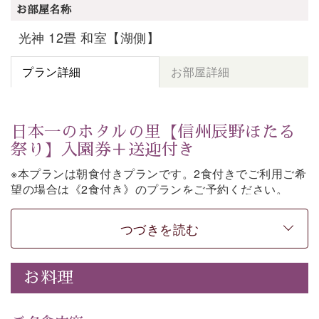
お部屋名称
光神 12畳 和室【湖側】
プラン詳細
お部屋詳細
日本一のホタルの里【信州辰野ほたる
祭り】入園券＋送迎付き
※本プランは朝食付きプランです。2食付きでご利用ご希
望の場合は《2食付き》のプランをご予約ください。
「日本一のホタルの里」として知られる辰野町・ほたる
つづきを読む
童謡公園。
そこで開催される【信州辰野ほたる祭り】への送迎と入
園券がついた期間限定プランをご用意いたしました。
お料理
ホタルが織りなす幻想的な光景。昨年は多い日で1日
4,000匹以上のホタルが観測されました。（
出典
・画