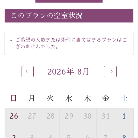
※ほたる童謡公園では自由行動となります（ガイドは付
きません）。
このプランの空室状況
※ホタルの発生は自然条件に左右されるため、ご覧いた
だけない場合もございます。
-----------【安心への取り組み】----------
ご希望の人数または条件に当てはまるプランはご
個室料亭、貸切風呂のご利用が可能な上、 安心安全にご
ざいませんでした。
滞在いただけるよう
30項目以上からなる独自の衛生・消毒プログラムの基、
徹底した衛生管理を行っております。
2026年 8月
----------------------------------------------
---
■内容&特典■
・
ほたる童謡公園までのご送迎＆入園券
日
月
火
水
木
金
土
・朝食は個室料亭で個室食
・諏訪大社4社を巡る無料参拝バス（事前予約制）
26
27
28
29
30
31
1
・館内着をご用意
—
—
—
—
—
—
—
・就寝用パジャマをご用意
・環境に配慮したアメニティをご用意