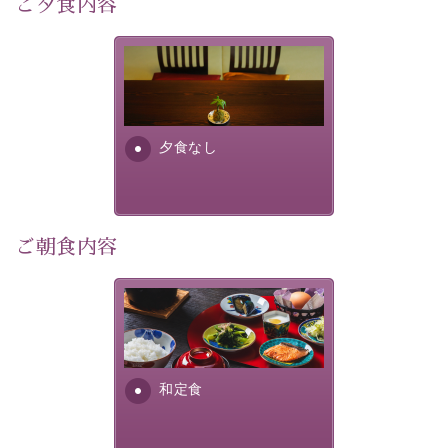
ご夕食内容
像
：辰野町）
自然豊かな信州ならではの風情をご体験ください。
夕食なしご夕食を追加される
場合は、二食付きのプランを
宿泊期間：2026年6月13日～21日
お選びくださいませ。
夕食なし
【スケジュール】
19：10 お隣の「ホテル紅や」ロビー集合
19：20 出発（近隣旅館2か所を経由します）
20：00 ほたる童謡公園到着（60分間の自由時間）
21：00 ほたる童謡公園出発
ご朝食内容
21：45 「ホテル紅や」到着
【ご予約前にご確認ください】
さっぱりとした和食膳に使わ
※本プランはバスの定員に限りがあるため、先着順での
れる食材は、諏訪の名産品を
ご案内となります。
ふんだんに取り入れ、安心・
※ご予約完了後でも、時間差により満席となる場合がご
安全を心掛けた長野県産...
和定食
ざいます。その際は当館よりご連絡申し上げます。
※催行人数に満たない場合は、催行を見合わせる場合が
ございます。その際は前日までにご連絡いたします。