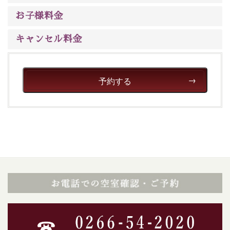
ご了承のほどお願いいたします。
お子様料金
■貸切温泉風呂 （40分2000円）
キャンセル料金
眺望はございませんが、源泉掛け流しの温泉の質を楽し
む貸切温泉風呂です。ゆったりといやされるプライベー
トな空間をお愉しみください。
予約する
【旅】
■諏訪大社4社を巡る無料参拝バス
豊富な知識を持ったドライバー兼ガイドが諏訪大社をご
案内します。
事前ご予約制ですので、ご利用ご希望の方
は【3日前まで】にお電話ください。
※交通規制などにより運行できない日がございます
※年末年始及び御柱祭前後は運行しておりません
以上がプラン内容です。
上諏訪温泉“しんゆ”なら諏訪大社など歴史ある諏訪の街
で心癒されます。
清らかな源泉、自然の恵みあるお食事、諏訪湖に包まれ