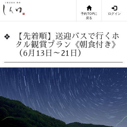
予約TOPに
ログイン
戻る
【先着順】送迎バスで行くホ
タル観賞プラン《朝食付き》
（6月13日～21日）