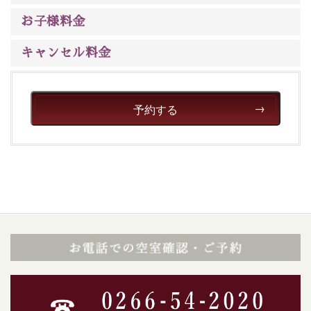
ご了承のほどお願いいたします。
お子様料金
■貸切温泉風呂 （40分2000円）
キャンセル料金
眺望はございませんが、源泉掛け流しの温泉の質を楽し
む貸切温泉風呂です。ゆったりといやされるプライベー
トな空間をお愉しみください。
予約する
【旅】
■諏訪大社4社を巡る無料参拝バス
豊富な知識を持ったドライバー兼ガイドが諏訪大社をご
案内します。
事前ご予約制ですので、ご利用ご希望の方
は【3日前まで】にお電話ください。
※交通規制などにより運行できない日がございます
※年末年始及び御柱祭前後は運行しておりません
以上がプラン内容です。
上諏訪温泉“しんゆ”なら諏訪大社など歴史ある諏訪の街
で心癒されます。
清らかな源泉、自然の恵みあるお食事、諏訪湖に包まれ