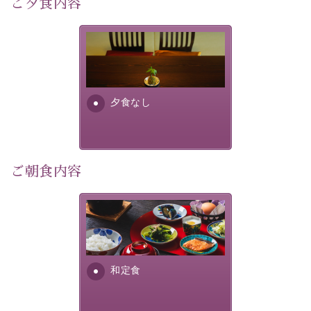
ご夕食内容
像
：辰野町）
自然豊かな信州ならではの風情をご体験ください。
夕食なしご夕食を追加される
場合は、二食付きのプランを
宿泊期間：2026年6月13日～21日
お選びくださいませ。
夕食なし
【スケジュール】
19：10 お隣の「ホテル紅や」ロビー集合
19：20 出発（近隣旅館2か所を経由します）
20：00 ほたる童謡公園到着（60分間の自由時間）
21：00 ほたる童謡公園出発
ご朝食内容
21：45 「ホテル紅や」到着
【ご予約前にご確認ください】
さっぱりとした和食膳に使わ
※本プランはバスの定員に限りがあるため、先着順での
れる食材は、諏訪の名産品を
ご案内となります。
ふんだんに取り入れ、安心・
※ご予約完了後でも、時間差により満席となる場合がご
安全を心掛けた長野県産...
和定食
ざいます。その際は当館よりご連絡申し上げます。
※催行人数に満たない場合は、催行を見合わせる場合が
ございます。その際は前日までにご連絡いたします。