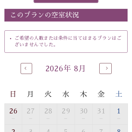
※ほたる童謡公園では自由行動となります（ガイドは付
きません）。
このプランの空室状況
※ホタルの発生は自然条件に左右されるため、ご覧いた
だけない場合もございます。
-----------【安心への取り組み】----------
ご希望の人数または条件に当てはまるプランはご
個室料亭、貸切風呂のご利用が可能な上、 安心安全にご
ざいませんでした。
滞在いただけるよう
30項目以上からなる独自の衛生・消毒プログラムの基、
徹底した衛生管理を行っております。
2026年 8月
----------------------------------------------
---
■内容&特典■
・
ほたる童謡公園までのご送迎＆入園券
日
月
火
水
木
金
土
・朝食は個室料亭で個室食
・諏訪大社4社を巡る無料参拝バス（事前予約制）
26
27
28
29
30
31
1
・館内着をご用意
—
—
—
—
—
—
—
・就寝用パジャマをご用意
・環境に配慮したアメニティをご用意