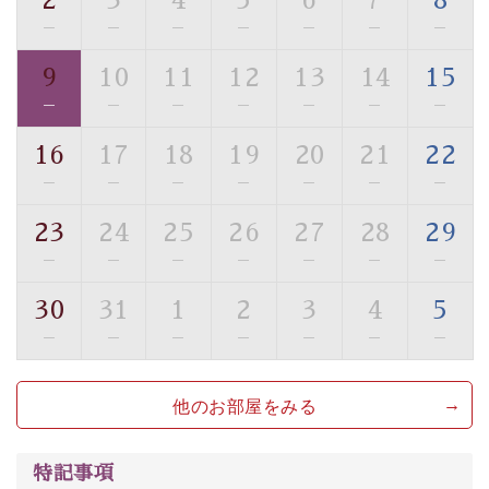
2
3
4
5
6
7
8
・館内フリーWi-Fi
—
—
—
—
—
—
—
・駐車場完備
9
10
11
12
13
14
15
・チェックイン15時、チェックアウト10時
—
—
—
—
—
—
—
【お食事】
16
17
18
19
20
21
22
・個室料亭で個室食
—
—
—
—
—
—
—
・朝食はこだわりの味噌汁をはじめとした和定食
23
24
25
26
27
28
29
【温泉】
—
—
—
—
—
—
—
自家源泉「美翠源泉」は酸化の進みが遅く新鮮で若返り
の効果が高い、極めて希有な源泉です。身も心も癒され
30
31
1
2
3
4
5
るご入浴をお愉しみください。
—
—
—
—
—
—
—
■お座敷風呂（大浴場）
温泉の成分に合わせ、防菌防カビの特殊素材の畳を使
他のお部屋をみる
用。 足元が柔らかく、そして滑りにくい畳のお風呂で
す。
※男性大浴場までのご移動には階段がございます。 予め
特記事項