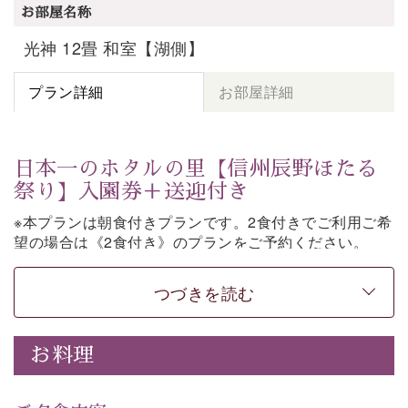
お部屋名称
光神 12畳 和室【湖側】
プラン詳細
お部屋詳細
日本一のホタルの里【信州辰野ほたる
祭り】入園券＋送迎付き
※本プランは朝食付きプランです。2食付きでご利用ご希
望の場合は《2食付き》のプランをご予約ください。
「日本一のホタルの里」として知られる辰野町・ほたる
つづきを読む
童謡公園。
そこで開催される【信州辰野ほたる祭り】への送迎と入
園券がついた期間限定プランをご用意いたしました。
お料理
ホタルが織りなす幻想的な光景。昨年は多い日で1日
4,000匹以上のホタルが観測されました。（
出典
・画