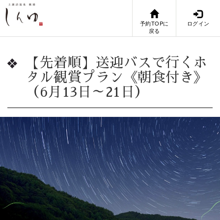
予約TOPに
ログイン
戻る
【先着順】送迎バスで行くホ
タル観賞プラン《朝食付き》
（6月13日～21日）