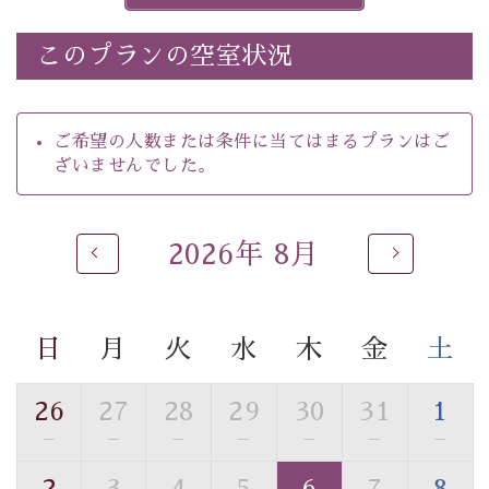
※ホタルの発生は自然条件に左右されるため、ご覧いた
だけない場合もございます。
このプランの空室状況
-----------【安心への取り組み】----------
個室料亭、貸切風呂のご利用が可能な上、 安心安全にご
滞在いただけるよう
ご希望の人数または条件に当てはまるプランはご
30項目以上からなる独自の衛生・消毒プログラムの基、
ざいませんでした。
徹底した衛生管理を行っております。
----------------------------------------------
2026年 8月
■内容&特典■
・
ほたる童謡公園までのご送迎＆入園券
・朝夕個室料亭で個室食
日
月
火
水
木
金
土
・諏訪大社4社を巡る無料参拝バス（事前予約制）
・館内着をご用意
・就寝用パジャマをご用意
26
27
28
29
30
31
1
・環境に配慮したアメニティをご用意
—
—
—
—
—
—
—
・館内フリーWi-Fi