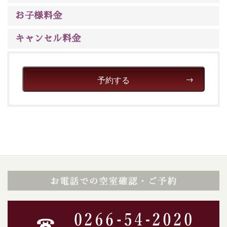
ご了承のほどお願いいたします。
お子様料金
■貸切温泉風呂 （40分2000円）
キャンセル料金
眺望はございませんが、源泉掛け流しの温泉の質を楽し
む貸切温泉風呂です。ゆったりといやされるプライベー
トな空間をお愉しみください。
予約する
【旅】
■諏訪大社4社を巡る無料参拝バス
豊富な知識を持ったドライバー兼ガイドが諏訪大社をご
案内します。事前ご予約制ですので、ご利用ご希望の方
は【3日前まで】にお電話ください。
※交通規制などにより運行できない日がございます
※年末年始及び御柱祭前後は運行しておりません
以上が送迎バスで行くホタル観賞プラン《2食付き》の
内容です。
神秘なる諏訪湖に心癒される時間をお過ごしいただけま