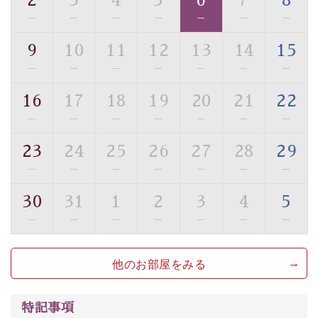
2
3
4
5
6
7
8
・駐車場完備
—
—
—
—
—
—
—
・チェックイン15時、チェックアウト10時
9
10
11
12
13
14
15
【お食事】
—
—
—
—
—
—
—
・朝夕個室料亭で個室食
・夕食は地産地消の創作和会席 美湖膳（二十四節気と
16
17
18
19
20
21
22
いう昔の暦による料理表現）
—
—
—
—
—
—
—
・朝食はこだわりの味噌汁をはじめとした和定食
23
24
25
26
27
28
29
【温泉】
—
—
—
—
—
—
—
自家源泉「美翠源泉」は酸化の進みが遅く新鮮で若返り
の効果が高い、極めて希有な源泉です。身も心も癒され
30
31
1
2
3
4
5
るご入浴をお愉しみください。
—
—
—
—
—
—
—
■お座敷風呂（大浴場）
温泉の成分に合わせ、防菌防カビの特殊素材の畳を使
他のお部屋をみる
用。 足元が柔らかく、そして滑りにくい畳のお風呂で
す。
特記事項
※男性大浴場までのご移動には階段がございます。 予め