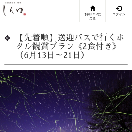
予約TOPに
ログイン
戻る
【先着順】送迎バスで行くホ
タル観賞プラン《2食付き》
（6月13日～21日）