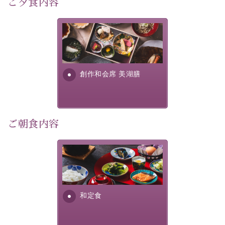
ご夕食内容
宿泊期間:2026年6月13日～21日
美湖膳とは諏訪の地で特別を
【スケジュール】
提供する為に料理長・神原 裕
17：30 ご夕食
明が考え出した創作和会席で
19：10 お隣の「ホテル紅や」ロビー集合
す。美しい諏訪湖の幸...
創作和会席 美湖膳
19：20 出発（近隣旅館2か所を経由します）
20：00 ほたる童謡公園到着（60分間の自由時間）
21：00 ほたる童謡公園出発
21：45 「ホテル紅や」到着
ご朝食内容
【ご予約前にご確認ください】
※本プランはバスの定員に限りがあるため、先着順での
ご案内となります。
さっぱりとした和食膳に使わ
※ご予約完了後でも、時間差により満席となる場合がご
れる食材は、諏訪の名産品を
ざいます。その際は当館よりご連絡申し上げます。
ふんだんに取り入れ、安心・
※催行人数に満たない場合は、催行を見合わせる場合が
安全を心掛けた長野県産...
和定食
ございます。その際は前日までにご連絡いたします。
※ほたる童謡公園では自由行動となります（ガイドは付
きません）。