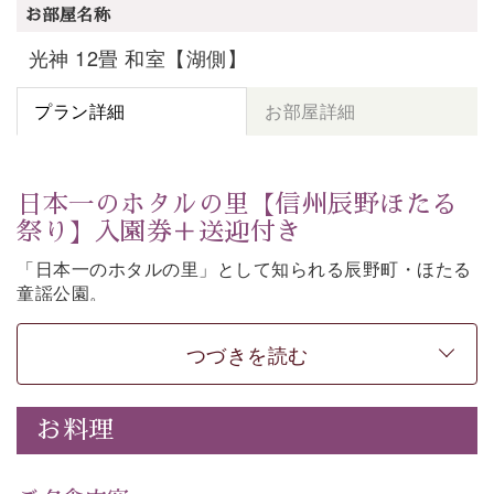
お部屋名称
光神 12畳 和室【湖側】
プラン詳細
お部屋詳細
日本一のホタルの里【信州辰野ほたる
祭り】入園券＋送迎付き
「日本一のホタルの里」として知られる辰野町・ほたる
童謡公園。
そこで開催される【信州辰野ほたる祭り】への送迎と入
園券がついた期間限定プランをご用意いたしました。
つづきを読む
ホタルが織りなす幻想的な光景。昨年は多い日で1日
4,000匹以上のホタルが観測されました。（出典
・画
お料理
像
：辰野町）
自然豊かな信州ならではの風情をご体験ください。