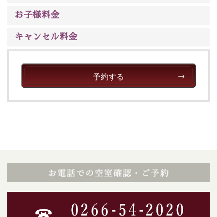
ご了承のほどお願いいたします。
お子様料金
■貸切温泉風呂 （40分2000円）
キャンセル料金
眺望はございませんが、源泉掛け流しの温泉の質を楽し
む貸切温泉風呂です。ゆったりといやされるプライベー
トな空間をお愉しみください。
予約する
【旅】
■諏訪大社4社を巡る無料参拝バス
豊富な知識を持ったドライバー兼ガイドが諏訪大社をご
案内します。事前ご予約制ですので、ご利用ご希望の方
は【3日前まで】にお電話ください。
※交通規制などにより運行できない日がございます
※年末年始及び御柱祭前後は運行しておりません
以上が送迎バスで行くホタル観賞プラン《2食付き》の
内容です。
神秘なる諏訪湖に心癒される時間をお過ごしいただけま