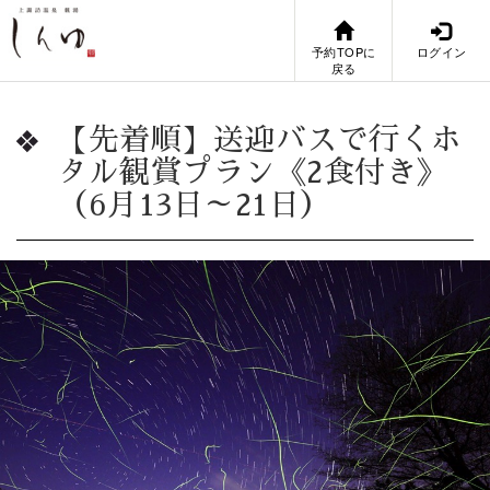
予約TOPに
ログイン
戻る
【先着順】送迎バスで行くホ
タル観賞プラン《2食付き》
（6月13日～21日）