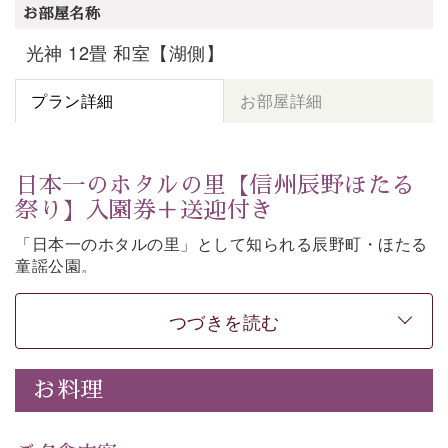
お部屋名称
光神 12畳 和室【湖側】
プラン詳細
お部屋詳細
日本一のホタルの里【信州辰野ほたる
祭り】入園券＋送迎付き
「日本一のホタルの里」として知られる辰野町・ほたる
童謡公園。
そこで開催される【信州辰野ほたる祭り】への送迎と入
園券がついた期間限定プランをご用意いたしました。
つづきを読む
ホタルが織りなす幻想的な光景。昨年は多い日で1日
4,000匹以上のホタルが観測されました。（出典
・画
お料理
像
：辰野町）
自然豊かな信州ならではの風情をご体験ください。