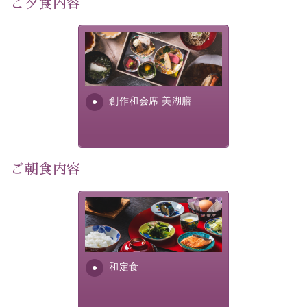
ご夕食内容
宿泊期間:2026年6月13日～21日
美湖膳とは諏訪の地で特別を
【スケジュール】
提供する為に料理長・神原 裕
17：30 ご夕食
明が考え出した創作和会席で
19：10 お隣の「ホテル紅や」ロビー集合
す。美しい諏訪湖の幸...
創作和会席 美湖膳
19：20 出発（近隣旅館2か所を経由します）
20：00 ほたる童謡公園到着（60分間の自由時間）
21：00 ほたる童謡公園出発
21：45 「ホテル紅や」到着
ご朝食内容
【ご予約前にご確認ください】
※本プランはバスの定員に限りがあるため、先着順での
ご案内となります。
さっぱりとした和食膳に使わ
※ご予約完了後でも、時間差により満席となる場合がご
れる食材は、諏訪の名産品を
ざいます。その際は当館よりご連絡申し上げます。
ふんだんに取り入れ、安心・
※催行人数に満たない場合は、催行を見合わせる場合が
安全を心掛けた長野県産...
和定食
ございます。その際は前日までにご連絡いたします。
※ほたる童謡公園では自由行動となります（ガイドは付
きません）。