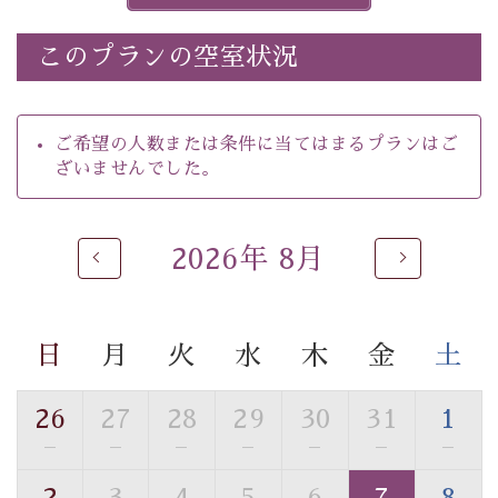
※ホタルの発生は自然条件に左右されるため、ご覧いた
だけない場合もございます。
このプランの空室状況
-----------【安心への取り組み】----------
個室料亭、貸切風呂のご利用が可能な上、 安心安全にご
滞在いただけるよう
ご希望の人数または条件に当てはまるプランはご
30項目以上からなる独自の衛生・消毒プログラムの基、
ざいませんでした。
徹底した衛生管理を行っております。
----------------------------------------------
2026年 8月
■内容&特典■
・
ほたる童謡公園までのご送迎＆入園券
・朝夕個室料亭で個室食
日
月
火
水
木
金
土
・諏訪大社4社を巡る無料参拝バス（事前予約制）
・館内着をご用意
・就寝用パジャマをご用意
26
27
28
29
30
31
1
・環境に配慮したアメニティをご用意
—
—
—
—
—
—
—
・館内フリーWi-Fi