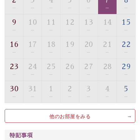
2
3
4
5
6
7
8
・駐車場完備
—
—
—
—
—
—
—
・チェックイン15時、チェックアウト10時
9
10
11
12
13
14
15
【お食事】
—
—
—
—
—
—
—
・朝夕個室料亭で個室食
・夕食は地産地消の創作和会席 美湖膳（二十四節気と
16
17
18
19
20
21
22
いう昔の暦による料理表現）
—
—
—
—
—
—
—
・朝食はこだわりの味噌汁をはじめとした和定食
23
24
25
26
27
28
29
【温泉】
—
—
—
—
—
—
—
自家源泉「美翠源泉」は酸化の進みが遅く新鮮で若返り
の効果が高い、極めて希有な源泉です。身も心も癒され
30
31
1
2
3
4
5
るご入浴をお愉しみください。
—
—
—
—
—
—
—
■お座敷風呂（大浴場）
温泉の成分に合わせ、防菌防カビの特殊素材の畳を使
他のお部屋をみる
用。 足元が柔らかく、そして滑りにくい畳のお風呂で
す。
特記事項
※男性大浴場までのご移動には階段がございます。 予め