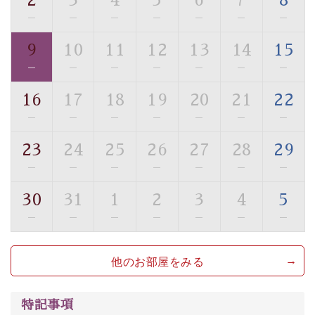
2
3
4
5
6
7
8
・駐車場完備
—
—
—
—
—
—
—
・チェックイン15時、チェックアウト10時
9
10
11
12
13
14
15
【お食事】
—
—
—
—
—
—
—
・朝夕個室料亭で個室食
・夕食は地産地消の創作和会席 美湖膳（二十四節気と
16
17
18
19
20
21
22
いう昔の暦による料理表現）
—
—
—
—
—
—
—
・朝食はこだわりの味噌汁をはじめとした和定食
23
24
25
26
27
28
29
【温泉】
—
—
—
—
—
—
—
自家源泉「美翠源泉」は酸化の進みが遅く新鮮で若返り
の効果が高い、極めて希有な源泉です。身も心も癒され
30
31
1
2
3
4
5
るご入浴をお愉しみください。
—
—
—
—
—
—
—
■お座敷風呂（大浴場）
温泉の成分に合わせ、防菌防カビの特殊素材の畳を使
他のお部屋をみる
用。 足元が柔らかく、そして滑りにくい畳のお風呂で
す。
特記事項
※男性大浴場までのご移動には階段がございます。 予め