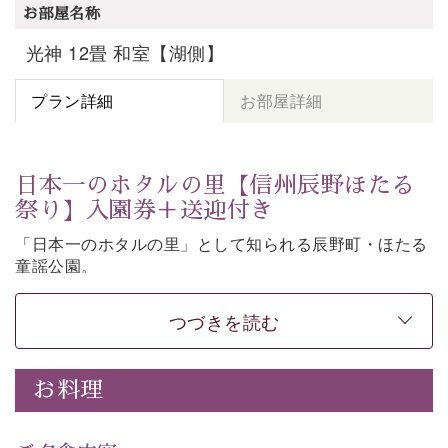
お部屋名称
光神 12畳 和室【湖側】
プラン詳細
お部屋詳細
日本一のホタルの里【信州辰野ほたる
祭り】入園券＋送迎付き
「日本一のホタルの里」として知られる辰野町・ほたる
童謡公園。
そこで開催される【信州辰野ほたる祭り】への送迎と入
園券がついた期間限定プランをご用意いたしました。
つづきを読む
ホタルが織りなす幻想的な光景。昨年は多い日で1日
4,000匹以上のホタルが観測されました。（出典
・画
お料理
像
：辰野町）
自然豊かな信州ならではの風情をご体験ください。