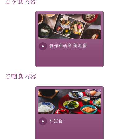
ご夕食内容
宿泊期間:2026年6月13日～21日
美湖膳とは諏訪の地で特別を
【スケジュール】
提供する為に料理長・神原 裕
17：30 ご夕食
明が考え出した創作和会席で
19：10 お隣の「ホテル紅や」ロビー集合
す。美しい諏訪湖の幸...
創作和会席 美湖膳
19：20 出発（近隣旅館2か所を経由します）
20：00 ほたる童謡公園到着（60分間の自由時間）
21：00 ほたる童謡公園出発
21：45 「ホテル紅や」到着
ご朝食内容
【ご予約前にご確認ください】
※本プランはバスの定員に限りがあるため、先着順での
ご案内となります。
さっぱりとした和食膳に使わ
※ご予約完了後でも、時間差により満席となる場合がご
れる食材は、諏訪の名産品を
ざいます。その際は当館よりご連絡申し上げます。
ふんだんに取り入れ、安心・
※催行人数に満たない場合は、催行を見合わせる場合が
安全を心掛けた長野県産...
和定食
ございます。その際は前日までにご連絡いたします。
※ほたる童謡公園では自由行動となります（ガイドは付
きません）。