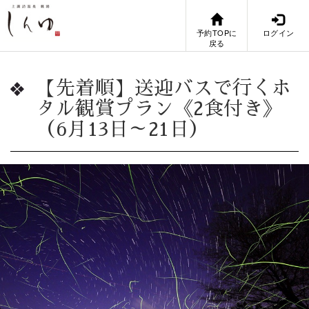
予約TOPに
ログイン
戻る
【先着順】送迎バスで行くホ
タル観賞プラン《2食付き》
（6月13日～21日）