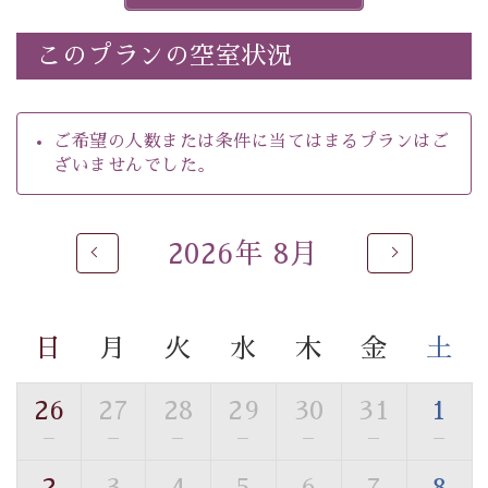
※ホタルの発生は自然条件に左右されるため、ご覧いた
だけない場合もございます。
このプランの空室状況
-----------【安心への取り組み】----------
個室料亭、貸切風呂のご利用が可能な上、 安心安全にご
滞在いただけるよう
ご希望の人数または条件に当てはまるプランはご
30項目以上からなる独自の衛生・消毒プログラムの基、
ざいませんでした。
徹底した衛生管理を行っております。
----------------------------------------------
2026年 8月
■内容&特典■
・
ほたる童謡公園までのご送迎＆入園券
・朝夕個室料亭で個室食
日
月
火
水
木
金
土
・諏訪大社4社を巡る無料参拝バス（事前予約制）
・館内着をご用意
・就寝用パジャマをご用意
26
27
28
29
30
31
1
・環境に配慮したアメニティをご用意
—
—
—
—
—
—
—
・館内フリーWi-Fi