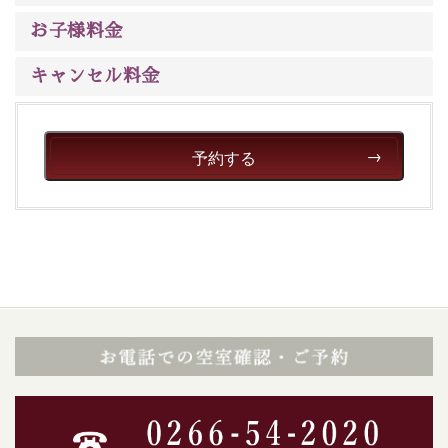
ご了承のほどお願いいたします。
お子様料金
■貸切温泉風呂 （40分2000円）
キャンセル料金
眺望はございませんが、源泉掛け流しの温泉の質を楽し
む貸切温泉風呂です。ゆったりといやされるプライベー
トな空間をお愉しみください。
予約する
【旅】
■諏訪大社4社を巡る無料参拝バス
豊富な知識を持ったドライバー兼ガイドが諏訪大社をご
案内します。事前ご予約制ですので、ご利用ご希望の方
は【3日前まで】にお電話ください。
※交通規制などにより運行できない日がございます
※年末年始及び御柱祭前後は運行しておりません
以上が送迎バスで行くホタル観賞プラン《2食付き》の
内容です。
神秘なる諏訪湖に心癒される時間をお過ごしいただけま