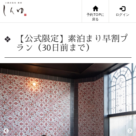
予約TOPに
ログイン
戻る
【公式限定】素泊まり早割プ
ラン（30日前まで）