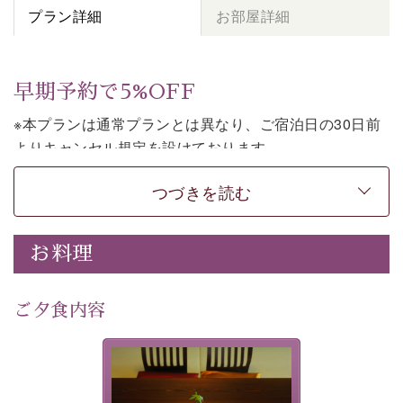
プラン詳細
お部屋詳細
早期予約で5%OFF
※本プランは通常プランとは異なり、ご宿泊日の30日前
よりキャンセル規定を設けております。
※本プランは素泊まりのプランです。2食付きでご利用ご
つづきを読む
希望の場合は、「
【公式限定価格】早割プラン（30日前
まで）
」をご利用ください。
お料理
上諏訪温泉しんゆでは、30日前までのご予約で、5%割
引でお泊まりいただける「早割朝食付きプラン」をご用
意しております。
ご夕食内容
諏訪湖の穏やかな景色、心身を解きほぐす温泉、そして
温かいおもてなし。ご滞在を楽しみに待つ日々が旅をよ
夕食なしご夕食を追加される
り特別なものにしてくれます。
場合は、二食付きのプランを
お選びくださいませ。