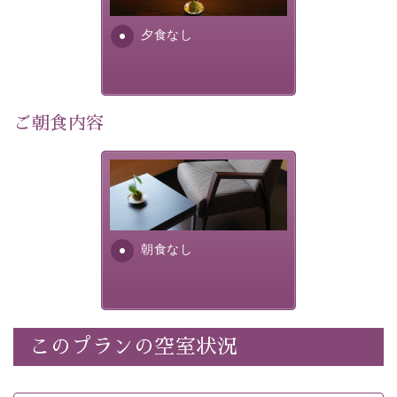
早めのご予約で、お得に癒しのひとときをお過ごしくだ
さい。
夕食なし
-----------【安心への取り組み】----------
個室料亭、貸切風呂のご利用が可能な上、 安心安全にご
滞在いただけるよう
ご朝食内容
30項目以上からなる独自の衛生・消毒プログラムの基、
徹底した衛生管理を行っております。
朝食なし。ご朝食を付ける場
----------------------------------------------
---
合は朝食付きのプランをお選
びくださいませ。
■内容&特典■
朝食なし
・宿泊料金5%OFF
・諏訪大社4社を巡る無料参拝バス（事前予約制）
・館内着をご用意
・就寝用パジャマをご用意
・環境に配慮したアメニティをご用意
このプランの空室状況
・館内フリーWi-Fi
・駐車場完備