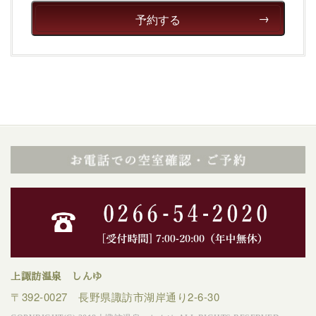
予約する
上諏訪温泉 しんゆ
〒392-0027 長野県諏訪市湖岸通り2-6-30