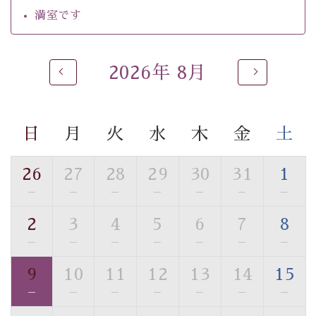
・チェックイン15時、チェックアウト10時
満室です
【温泉】
自家源泉「美翠源泉」は酸化の進みが遅く新鮮で若返り
2026年 8月
の効果が高い、極めて希有な源泉です。身も心も癒され
るご入浴をお愉しみください。
■お座敷風呂（大浴場）
日
月
火
水
木
金
土
温泉の成分に合わせ、防菌防カビの特殊素材の畳を使
用。 足元が柔らかく、そして滑りにくい畳のお風呂で
26
27
28
29
30
31
1
す。
※男性大浴場までのご移動には階段がございます。 予め
—
—
—
—
—
—
—
ご了承のほどお願いいたします。
2
3
4
5
6
7
8
—
—
—
—
—
—
—
■貸切温泉風呂 （40分2000円）
眺望はございませんが、源泉掛け流しの温泉の質を楽し
9
10
11
12
13
14
15
む貸切温泉風呂です。ゆったりといやされるプライベー
—
—
—
—
—
—
—
トな空間をお愉しみください。