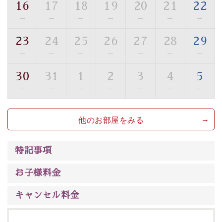
16
17
18
19
20
21
22
【旅】
—
—
—
—
—
—
—
■諏訪大社4社を巡る無料参拝バス
豊富な知識を持ったドライバー兼ガイドが諏訪大社をご
23
24
25
26
27
28
29
案内します。
事前ご予約制ですので、ご利用ご希望の方
—
—
—
—
—
—
—
は【3日前まで】にお電話ください。
30
31
1
2
3
4
5
※交通規制などにより運行できない日がございます
※年末年始及び御柱祭前後は運行しておりません
—
—
—
—
—
—
—
以上がプラン内容です。
他のお部屋をみる
上諏訪温泉“しんゆ”なら諏訪大社など歴史ある諏訪の街
で心癒されます。
清らかな源泉、
諏訪湖に包まれるお部屋、 大人のたしな
特記事項
みを感じていただける、美しく癒される宿で贅沢に幸せ
のときを安心してお過ごしください。
お子様料金
キャンセル料金