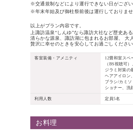
※交通規制などにより運行できない日がござ
※年末年始及び御柱祭前後は運行しておりま
以上がプラン内容です。
上諏訪温泉“しんゆ”なら諏訪大社など歴史あ
清らかな源泉、諏訪湖に包まれるお部屋、 大
贅沢に幸せのときを安心してお過ごしくださ
客室装備・アメニティ
12畳和室ス
（BS視聴可）
ジラミ対策の
ヘアアイロン
ブラシ/カミソ
ショナー、洗
利用人数
定員5名
お料理