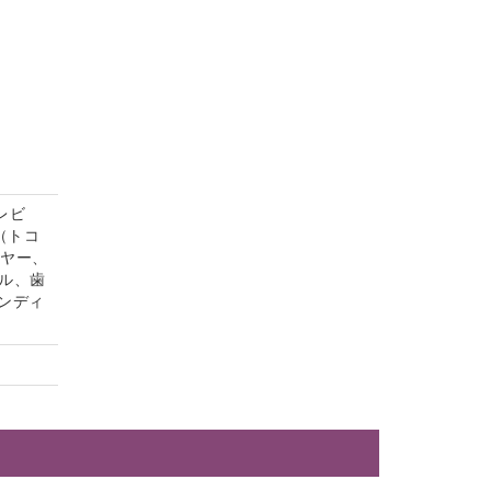
レビ
（トコ
イヤー、
ル、歯
ンディ