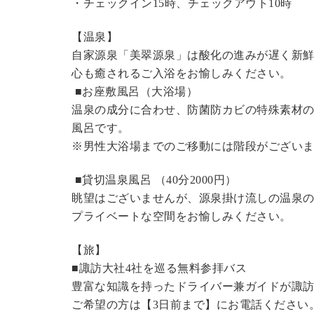
・チェックイン15時、チェックアウト10時
【温泉】
自家源泉「美翠源泉」は酸化の進みが遅く新
心も癒されるご入浴をお愉しみください。
■お座敷風呂（大浴場）
温泉の成分に合わせ、防菌防カビの特殊素材の
風呂です。
※男性大浴場までのご移動には階段がございま
■貸切温泉風呂 （40分2000円）
眺望はございませんが、源泉掛け流しの温泉
プライベートな空間をお愉しみください。
【旅】
■諏訪大社4社を巡る無料参拝バス
豊富な知識を持ったドライバー兼ガイドが諏
ご希望の方は【3日前まで】にお電話ください