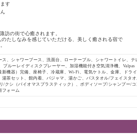
います
せん
る諏訪の街で心癒されます。
人のたしなみを感じていただける、美しく癒される宿で
い。
ペース、シャワーブース、洗面台、ローテーブル、シャワートイレ、テ
、ブルーレイディスクプレーヤー、加湿機能付き空気清浄機、Valpas
最新機器）完備、座椅子、冷蔵庫、Wi-Fi、電気ケトル、金庫、ドラ
、湯茶セット、館内着、パジャマ、湯かご、バスタオル/フェイスタオ
リ/クシ（バイオマスプラスティック）、ボディソープ/シャンプー/コ
顔フォーム