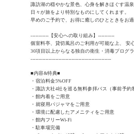
諏訪湖の穏やかな景色、心身を解きほぐす温
日々が旅をより特別なものにしてくれます。
早めのご予約で、お得に癒しのひとときをお
-----------【安心への取り組み】----------
個室料亭、貸切風呂のご利用が可能な上、 安
30項目以上からなる独自の衛生・消毒プログ
----------------------------------------------
---
■内容&特典■
・宿泊料金5%OFF
・諏訪大社4社を巡る無料参拝バス（事前予約
・館内着をご用意
・就寝用パジャマをご用意
・環境に配慮したアメニティをご用意
・館内フリーWi-Fi
・駐車場完備