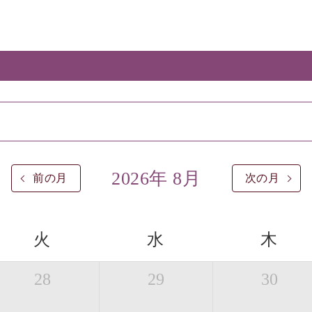
2026年 8月
前の月
次の月
火
水
木
28
29
30