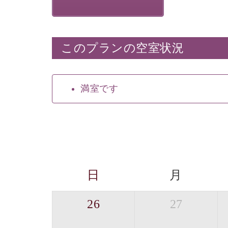
このプランの空室状況
満室です
日
月
26
27