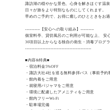
諏訪湖の穏やかな景色、心身を解きほぐす温
日々が旅をより特別なものにしてくれます。
早めのご予約で、お得に癒しのひとときをお
-----------【安心への取り組み】----------
個室料亭、貸切風呂のご利用が可能な上、 安
30項目以上からなる独自の衛生・消毒プログ
----------------------------------------------
---
■内容&特典■
・宿泊料金5%OFF
・諏訪大社4社を巡る無料参拝バス（事前予約
・館内着をご用意
・就寝用パジャマをご用意
・環境に配慮したアメニティをご用意
・館内フリーWi-Fi
・駐車場完備