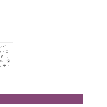
レビ
（トコ
イヤー、
ル、歯
ンディ