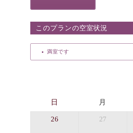
このプランの空室状況
満室です
日
月
26
27