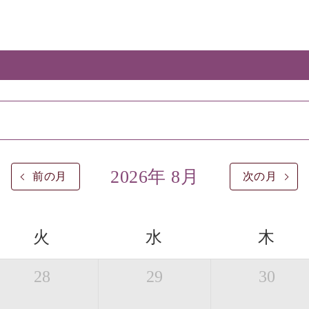
2026年 8月
前の月
次の月
火
水
木
28
29
30