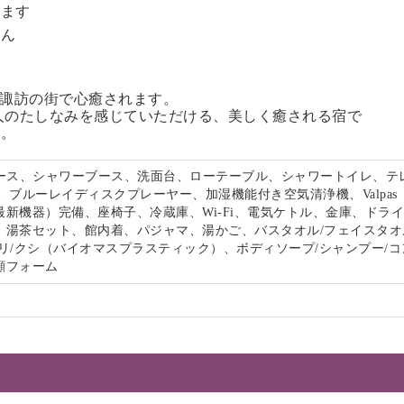
います
せん
る諏訪の街で心癒されます。
人のたしなみを感じていただける、美しく癒される宿で
い。
ペース、シャワーブース、洗面台、ローテーブル、シャワートイレ、テ
、ブルーレイディスクプレーヤー、加湿機能付き空気清浄機、Valpas
最新機器）完備、座椅子、冷蔵庫、Wi-Fi、電気ケトル、金庫、ドラ
、湯茶セット、館内着、パジャマ、湯かご、バスタオル/フェイスタオ
リ/クシ（バイオマスプラスティック）、ボディソープ/シャンプー/コ
顔フォーム