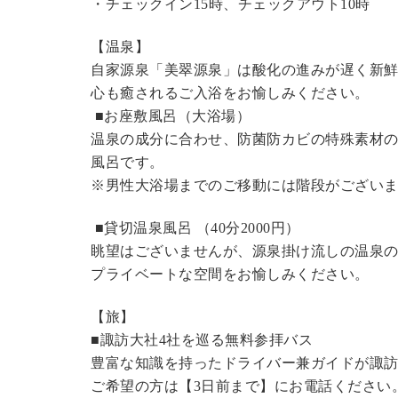
・チェックイン15時、チェックアウト10時
【温泉】
自家源泉「美翠源泉」は酸化の進みが遅く新
心も癒されるご入浴をお愉しみください。
■お座敷風呂（大浴場）
温泉の成分に合わせ、防菌防カビの特殊素材の
風呂です。
※男性大浴場までのご移動には階段がございま
■貸切温泉風呂 （40分2000円）
眺望はございませんが、源泉掛け流しの温泉
プライベートな空間をお愉しみください。
【旅】
■諏訪大社4社を巡る無料参拝バス
豊富な知識を持ったドライバー兼ガイドが諏
ご希望の方は【3日前まで】にお電話ください