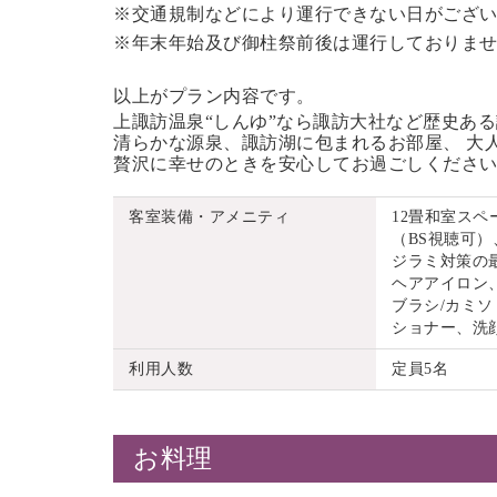
※交通規制などにより運行できない日がござ
※年末年始及び御柱祭前後は運行しておりま
以上がプラン内容です。
上諏訪温泉“しんゆ”なら諏訪大社など歴史あ
清らかな源泉、諏訪湖に包まれるお部屋、 大
贅沢に幸せのときを安心してお過ごしくださ
客室装備・アメニティ
12畳和室ス
（BS視聴可）
ジラミ対策の
ヘアアイロン
ブラシ/カミソ
ショナー、洗
利用人数
定員5名
お料理