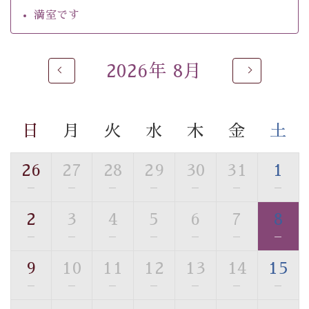
・館内フリーWi-Fi
満室です
・駐車場完備
・チェックイン15時、チェックアウト10時
2026年 8月
【お食事】
・個室料亭で個室食
・朝食はこだわりの味噌汁をはじめとした和定食
日
月
火
水
木
金
土
【温泉】
自家源泉「美翠源泉」は酸化の進みが遅く新鮮で若返り
26
27
28
29
30
31
1
の効果が高い、極めて希有な源泉です。身も心も癒され
—
—
—
—
—
—
—
るご入浴をお愉しみください。
■お座敷風呂（大浴場）
2
3
4
5
6
7
8
温泉の成分に合わせ、防菌防カビの特殊素材の畳を使
—
—
—
—
—
—
—
用。 足元が柔らかく、そして滑りにくい畳のお風呂で
す。
9
10
11
12
13
14
15
※男性大浴場までのご移動には階段がございます。 予め
—
—
—
—
—
—
—
ご了承のほどお願いいたします。