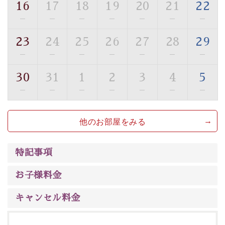
16
17
18
19
20
21
22
■貸切温泉風呂 （40分2000円）
—
—
—
—
—
—
—
眺望はございませんが、源泉掛け流しの温泉の質を楽し
23
24
25
26
27
28
29
む貸切温泉風呂です。ゆったりといやされるプライベー
—
—
—
—
—
—
—
トな空間をお愉しみください。
30
31
1
2
3
4
5
【旅】
—
—
—
—
—
—
—
■諏訪大社4社を巡る無料参拝バス
豊富な知識を持ったドライバー兼ガイドが諏訪大社をご
他のお部屋をみる
案内します。
事前ご予約制ですので、ご利用ご希望の方
は【3日前まで】にお電話ください。
※交通規制などにより運行できない日がございます
特記事項
※年末年始及び御柱祭前後は運行しておりません
お子様料金
以上がプラン内容です。
上諏訪温泉“しんゆ”なら諏訪大社など歴史ある諏訪の街
キャンセル料金
で心癒されます。
清らかな源泉、自然の恵みあるお食事、諏訪湖に包まれ
るお部屋、 大人のたしなみを感じていただける、美しく