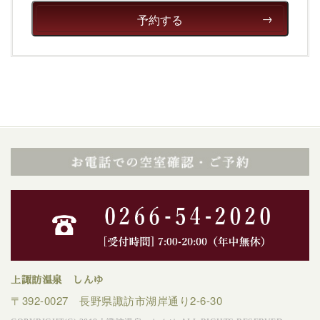
癒される宿で贅沢に幸せのときを安心してお過ごしくだ
予約する
さい。
上諏訪温泉 しんゆ
〒392-0027 長野県諏訪市湖岸通り2-6-30