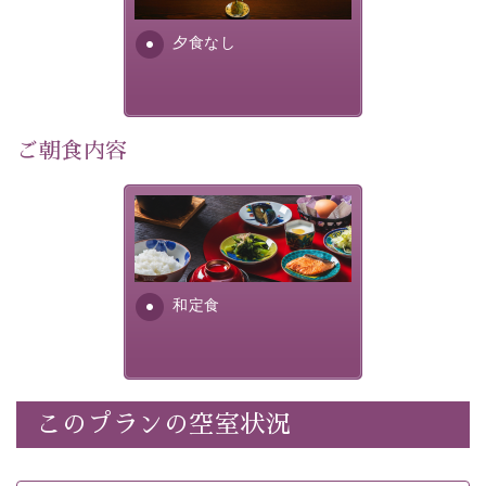
早めのご予約で、お得に癒しのひとときをお過ごしくだ
さい。
夕食なし
-----------【安心への取り組み】----------
個室料亭、貸切風呂のご利用が可能な上、 安心安全にご
ご朝食内容
滞在いただけるよう
30項目以上からなる独自の衛生・消毒プログラムの基、
徹底した衛生管理を行っております。
さっぱりとした和食膳に使わ
れる食材は、諏訪の名産品を
----------------------------------------------
---
ふんだんに取り入れ、安心・
安全を心掛けた長野県産...
■内容&特典■
和定食
・宿泊料金5%OFF
・朝食は個室料亭で個室食
・諏訪大社4社を巡る無料参拝バス（事前予約制）
・館内着をご用意
このプランの空室状況
・就寝用パジャマをご用意
・環境に配慮したアメニティをご用意