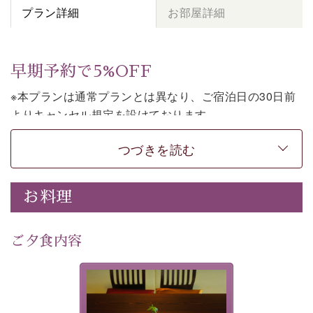
プラン詳細
お部屋詳細
早期予約で5%OFF
※本プランは通常プランとは異なり、ご宿泊日の30日前
よりキャンセル規定を設けております。
※本プランは朝食付きのプランです。2食付きでご利用ご
つづきを読む
希望の場合は、「
【公式限定価格】早割プラン（30日前
まで）
」をご利用ください。
お料理
上諏訪温泉しんゆでは、30日前までのご予約で、5%割
引でお泊まりいただける「早割朝食付きプラン」をご用
意しております。
ご夕食内容
諏訪湖の穏やかな景色、心身を解きほぐす温泉、そして
温かいおもてなし。ご滞在を楽しみに待つ日々が旅をよ
夕食なしご夕食を追加される
り特別なものにしてくれます。
場合は、二食付きのプランを
お選びくださいませ。