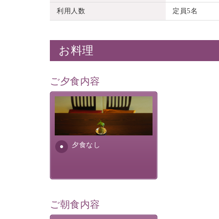
利用人数
定員5名
お料理
ご夕食内容
夕食なしご夕食を追加される
場合は、二食付きのプランを
お選びくださいませ。
夕食なし
ご朝食内容