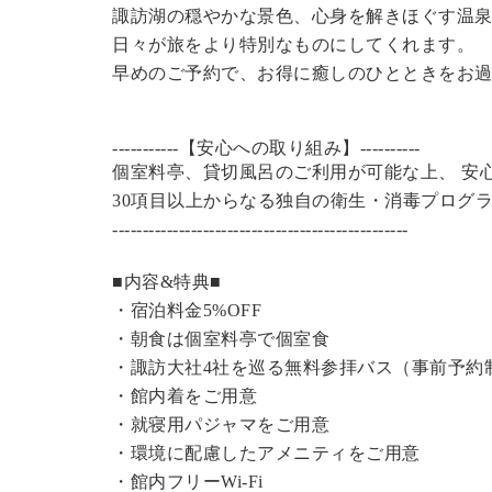
諏訪湖の穏やかな景色、心身を解きほぐす温
日々が旅をより特別なものにしてくれます。
早めのご予約で、お得に癒しのひとときをお
-----------【安心への取り組み】----------
個室料亭、貸切風呂のご利用が可能な上、 安
30項目以上からなる独自の衛生・消毒プログ
----------------------------------------------
---
■内容&特典■
・宿泊料金5%OFF
・朝食は個室料亭で個室食
・諏訪大社4社を巡る無料参拝バス（事前予約
・館内着をご用意
・就寝用パジャマをご用意
・環境に配慮したアメニティをご用意
・館内フリーWi-Fi