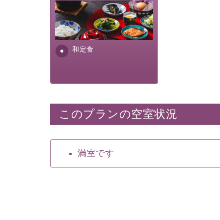
さっぱりとした和食膳に使わ
れる食材は、諏訪の名産品を
ふんだんに取り入れ、安心・
安全を心掛けた長野県産...
和定食
このプランの空室状況
満室です