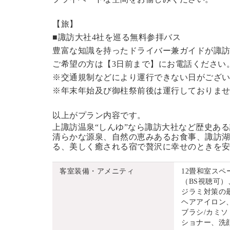
【旅】
■諏訪大社4社を巡る無料参拝バス
豊富な知識を持ったドライバー兼ガイドが諏
ご希望の方は【3日前まで】にお電話ください
※交通規制などにより運行できない日がござ
※年末年始及び御柱祭前後は運行しておりま
以上がプラン内容です。
上諏訪温泉“しんゆ”なら諏訪大社など歴史あ
清らかな源泉、自然の恵みあるお食事、諏訪湖
る、美しく癒される宿で贅沢に幸せのときを
客室装備・アメニティ
12畳和室ス
（BS視聴可）
ジラミ対策の
ヘアアイロン
ブラシ/カミソ
ショナー、洗