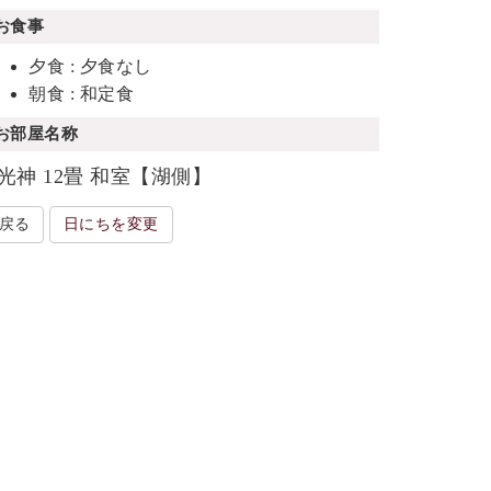
お食事
夕食 : 夕食なし
朝食 : 和定食
お部屋名称
光神 12畳 和室【湖側】
戻る
日にちを変更