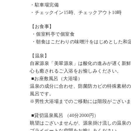
・駐車場完備
・チェックイン15時、チェックアウト10時
【お食事】
・個室料亭で個室食
・朝食はこだわりの味噌汁をはじめとした和
【温泉】
自家源泉「美翠源泉」は酸化の進みが遅く新
心も癒されるご入浴をお愉しみください。
■お座敷風呂（大浴場）
温泉の成分に合わせ、防菌防カビの特殊素材の
風呂です。
※男性大浴場までのご移動には階段がございま
■貸切温泉風呂 （40分2000円）
眺望はございませんが、源泉掛け流しの温泉
プライベートな空間をお愉しみください。