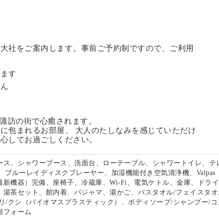
訪大社をご案内します。
事前ご予約制ですので、ご利用
。
います
せん
る諏訪の街で心癒されます。
に包まれるお部屋、 大人のたしなみを感じていただけ
安心してお過ごしください。
ペース、シャワーブース、洗面台、ローテーブル、シャワートイレ、テ
、ブルーレイディスクプレーヤー、加湿機能付き空気清浄機、Valpas
最新機器）完備、座椅子、冷蔵庫、Wi-Fi、電気ケトル、金庫、ドラ
、湯茶セット、館内着、パジャマ、湯かご、バスタオル/フェイスタオ
リ/クシ（バイオマスプラスティック）、ボディソープ/シャンプー/コ
顔フォーム