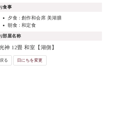
お食事
夕食 : 創作和会席 美湖膳
朝食 : 和定食
お部屋名称
光神 12畳 和室【湖側】
戻る
日にちを変更