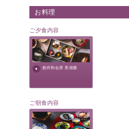
お料理
ご夕食内容
美湖膳とは諏訪の地で特別を
提供する為に料理長・神原 裕
明が考え出した創作和会席で
す。美しい諏訪湖の幸...
創作和会席 美湖膳
ご朝食内容
さっぱりとした和食膳に使わ
れる食材は、諏訪の名産品を