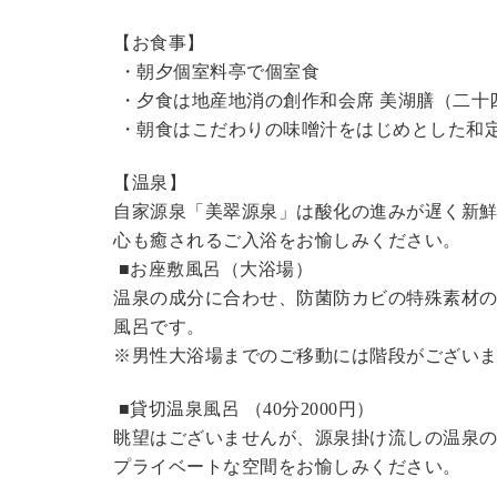
【お食事】
・朝夕個室料亭で個室食
・夕食は地産地消の創作和会席 美湖膳（二十
・朝食はこだわりの味噌汁をはじめとした和
【温泉】
自家源泉「美翠源泉」は酸化の進みが遅く新
心も癒されるご入浴をお愉しみください。
■お座敷風呂（大浴場）
温泉の成分に合わせ、防菌防カビの特殊素材の
風呂です。
※男性大浴場までのご移動には階段がございま
■貸切温泉風呂 （40分2000円）
眺望はございませんが、源泉掛け流しの温泉
プライベートな空間をお愉しみください。