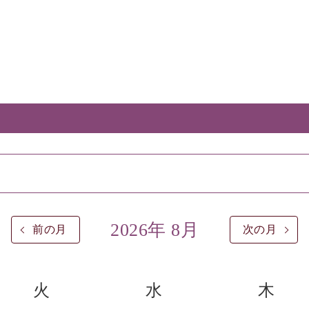
2026年 8月
前の月
次の月
火
水
木