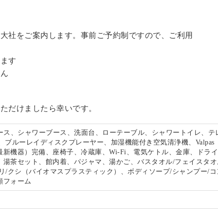
訪大社をご案内します。事前ご予約制ですので、ご利用
。
います
せん
いただけましたら幸いです。
ペース、シャワーブース、洗面台、ローテーブル、シャワートイレ、テ
、ブルーレイディスクプレーヤー、加湿機能付き空気清浄機、Valpas
最新機器）完備、座椅子、冷蔵庫、Wi-Fi、電気ケトル、金庫、ドラ
、湯茶セット、館内着、パジャマ、湯かご、バスタオル/フェイスタオ
リ/クシ（バイオマスプラスティック）、ボディソープ/シャンプー/コ
顔フォーム