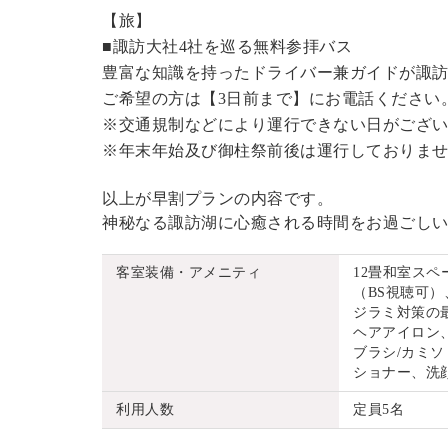
【旅】
■諏訪大社4社を巡る無料参拝バス
豊富な知識を持ったドライバー兼ガイドが諏
ご希望の方は【3日前まで】にお電話ください
※交通規制などにより運行できない日がござ
※年末年始及び御柱祭前後は運行しておりま
以上が早割プランの内容です。
神秘なる諏訪湖に心癒される時間をお過ごし
客室装備・アメニティ
12畳和室ス
（BS視聴可）
ジラミ対策の
ヘアアイロン
ブラシ/カミソ
ショナー、洗
利用人数
定員5名