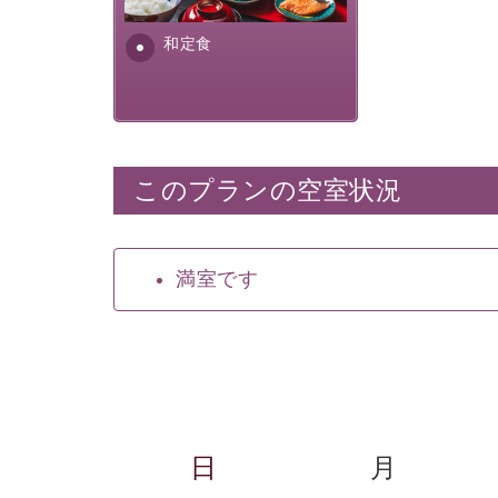
ふんだんに取り入れ、安心・
安全を心掛けた長野県産...
和定食
このプランの空室状況
満室です
日
月