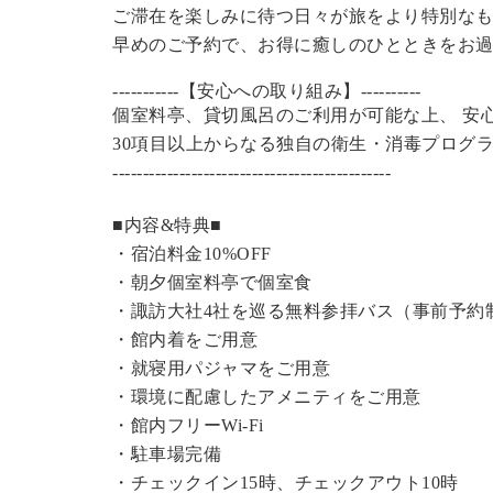
ご滞在を楽しみに待つ日々が旅をより特別な
早めのご予約で、お得に癒しのひとときをお
-----------【安心への取り組み】----------
個室料亭、貸切風呂のご利用が可能な上、 安
30項目以上からなる独自の衛生・消毒プログ
----------------------------------------------
■内容&特典■
・宿泊料金10%OFF
・朝夕個室料亭で個室食
・諏訪大社4社を巡る無料参拝バス（事前予約
・館内着をご用意
・就寝用パジャマをご用意
・環境に配慮したアメニティをご用意
・館内フリーWi-Fi
・駐車場完備
・チェックイン15時、チェックアウト10時