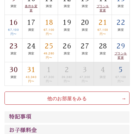
温泉の成分に合わせ、防菌防カビの特殊素材の畳を使
満室
条件を変
満室
満室
満室
プランを
満室
更
変更
用。 足元が柔らかく、そして滑りにくい畳のお風呂で
す。
16
17
18
19
20
21
22
※男性大浴場までのご移動には階段がございます。 予め
67,100
満室
67,100
満室
満室
67,100
満室
円〜
円〜
円〜
ご了承のほどお願いいたします。
23
24
25
26
27
28
29
■貸切温泉風呂 （40分2000円）
満室
満室
49,280
満室
満室
満室
プランを
円〜
変更
眺望はございませんが、源泉掛け流しの温泉の質を楽し
む貸切温泉風呂です。ゆったりといやされるプライベー
30
31
1
2
3
4
5
トな空間をお愉しみください。
満室
43,340
47,300
39,380
47,300
満室
67,100
円〜
円〜
円〜
円〜
円〜
【旅】
■諏訪大社4社を巡る無料参拝バス
他のお部屋をみる
豊富な知識を持ったドライバー兼ガイドが諏訪大社をご
案内します。事前ご予約制ですので、ご利用ご希望の方
特記事項
は【3日前まで】にお電話ください。
※交通規制などにより運行できない日がございます
お子様料金