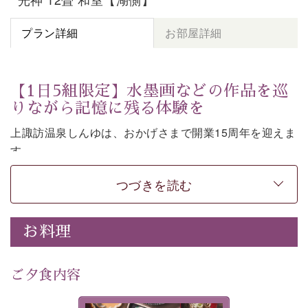
プラン詳細
お部屋詳細
【1日5組限定】水墨画などの作品を巡
りながら記憶に残る体験を
上諏訪温泉しんゆは、おかげさまで開業15周年を迎えま
す。
皆様へ感謝の気持ちを込めて、1,500円分の館内利用券
つづきを読む
など特別な特典がついた記念プランをご用意いたしまし
た。
お料理
七色に移ろう「月下の櫻」や水墨画などの意匠をしつら
えた館内。麗しの空間で、作品を巡りながら言葉を紡ぐ
体験もお楽しみいただけます。
ご夕食内容