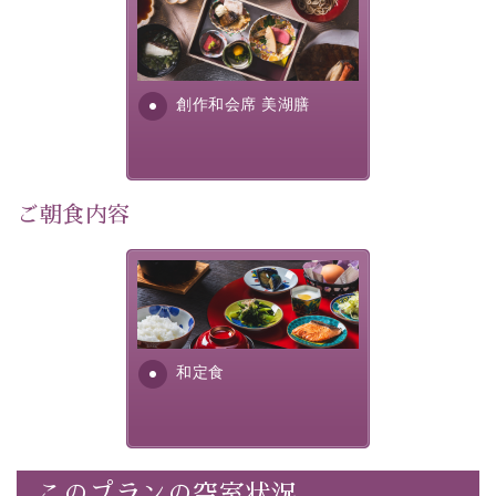
この一年限りの機会に、記憶に残るひとときをお過ごし
美湖膳とは諏訪の地で特別を
ください。
提供する為に料理長・神原 裕
明が考え出した創作和会席で
-----------【安心への取り組み】----------
す。美しい諏訪湖の幸...
創作和会席 美湖膳
個室料亭、貸切風呂のご利用が可能な上、 安心安全にご
滞在いただけるよう
30項目以上からなる独自の衛生・消毒プログラムの基、
徹底した衛生管理を行っております。
ご朝食内容
----------------------------------------------
■内容&特典■
さっぱりとした和食膳に使わ
・1,500円分館内利用券（1部屋につき1枚）
れる食材は、諏訪の名産品を
ふんだんに取り入れ、安心・
・水墨画巡りのご参加
安全を心掛けた長野県産...
・記念写真＆15周年オリジナル【フォトフレームカー
和定食
ド】プレゼント（1部屋につき1枚）
・思い出デザートプレート（1部屋につき1枚）
・朝夕個室料亭で個室食
・諏訪大社4社を巡る無料参拝バス（事前予約制）
このプランの空室状況