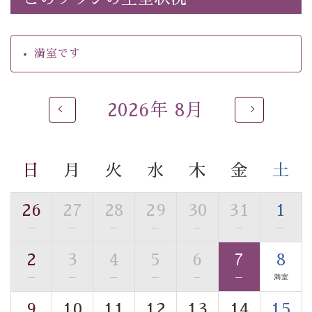
・館内着をご用意
・就寝用パジャマをご用意
・環境に配慮したアメニティをご用意
満室です
・館内フリーWi-Fi
・駐車場完備
・チェックイン15時、チェックアウト10時
2026年 8月
【お食事】
・朝夕個室料亭で個室食
・夕食は地産地消の創作和会席 美湖膳（二十四節気と
日
月
火
水
木
金
土
いう昔の暦による料理表現）
・朝食はこだわりの味噌汁をはじめとした和定食
26
27
28
29
30
31
1
—
—
—
—
—
—
—
【温泉】
自家源泉「美翠源泉」は酸化の進みが遅く新鮮で若返り
2
3
4
5
6
7
8
の効果が高い、極めて希有な源泉です。身も心も癒され
—
—
—
—
—
—
満室
るご入浴をお愉しみください。
■お座敷風呂（大浴場）
9
10
11
12
13
14
15