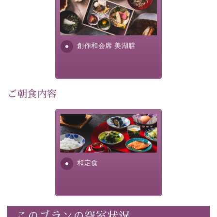
この一年限りの機会に、記憶に残るひとときをお過ごし
美湖膳とは諏訪の地で特別を
ください。
提供する為に料理長・神原 裕
明が考え出した創作和会席で
-----------【安心への取り組み】----------
す。美しい諏訪湖の幸...
創作和会席 美湖膳
個室料亭、貸切風呂のご利用が可能な上、 安心安全にご
滞在いただけるよう
30項目以上からなる独自の衛生・消毒プログラムの基、
徹底した衛生管理を行っております。
ご朝食内容
----------------------------------------------
■内容&特典■
さっぱりとした和食膳に使わ
・1,500円分館内利用券（1部屋につき1枚）
れる食材は、諏訪の名産品を
ふんだんに取り入れ、安心・
・水墨画巡りのご参加
安全を心掛けた長野県産...
・記念写真＆15周年オリジナル【フォトフレームカー
和定食
ド】プレゼント（1部屋につき1枚）
・思い出デザートプレート（1部屋につき1枚）
・朝夕個室料亭で個室食
・諏訪大社4社を巡る無料参拝バス（事前予約制）
このプランの空室状況