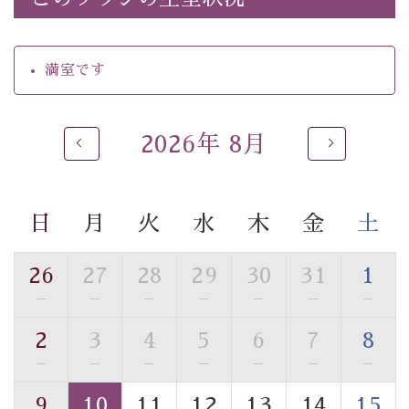
・館内着をご用意
・就寝用パジャマをご用意
・環境に配慮したアメニティをご用意
満室です
・館内フリーWi-Fi
・駐車場完備
・チェックイン15時、チェックアウト10時
2026年 8月
【お食事】
・朝夕個室料亭で個室食
・夕食は地産地消の創作和会席 美湖膳（二十四節気と
日
月
火
水
木
金
土
いう昔の暦による料理表現）
・朝食はこだわりの味噌汁をはじめとした和定食
26
27
28
29
30
31
1
—
—
—
—
—
—
—
【温泉】
自家源泉「美翠源泉」は酸化の進みが遅く新鮮で若返り
2
3
4
5
6
7
8
の効果が高い、極めて希有な源泉です。身も心も癒され
—
—
—
—
—
—
—
るご入浴をお愉しみください。
■お座敷風呂（大浴場）
9
10
11
12
13
14
15