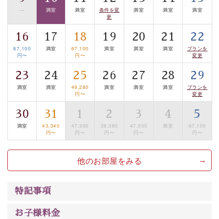
温泉の成分に合わせ、防菌防カビの特殊素材の畳を使
—
満室
満室
条件を変
満室
満室
満室
更
用。 足元が柔らかく、そして滑りにくい畳のお風呂で
す。
16
17
18
19
20
21
22
※男性大浴場までのご移動には階段がございます。 予め
67,100
満室
67,100
満室
満室
満室
プランを
円〜
円〜
変更
ご了承のほどお願いいたします。
23
24
25
26
27
28
29
■貸切温泉風呂 （40分2000円）
満室
満室
49,280
満室
満室
満室
プランを
円〜
変更
眺望はございませんが、源泉掛け流しの温泉の質を楽し
む貸切温泉風呂です。ゆったりといやされるプライベー
30
31
1
2
3
4
5
トな空間をお愉しみください。
満室
43,340
47,300
39,380
47,300
満室
67,100
円〜
円〜
円〜
円〜
円〜
【旅】
■諏訪大社4社を巡る無料参拝バス
他のお部屋をみる
豊富な知識を持ったドライバー兼ガイドが諏訪大社をご
案内します。事前ご予約制ですので、ご利用ご希望の方
特記事項
は【3日前まで】にお電話ください。
※交通規制などにより運行できない日がございます
お子様料金