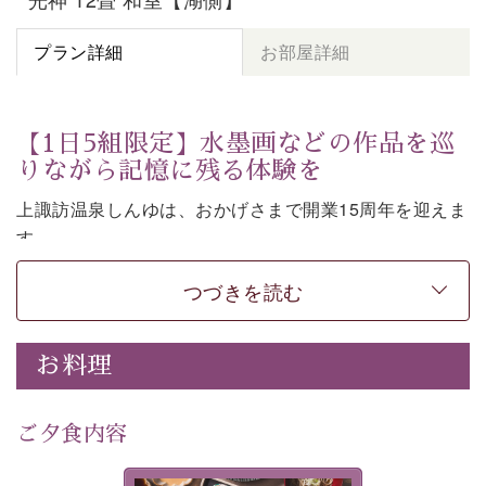
プラン詳細
お部屋詳細
【1日5組限定】水墨画などの作品を巡
りながら記憶に残る体験を
上諏訪温泉しんゆは、おかげさまで開業15周年を迎えま
す。
皆様へ感謝の気持ちを込めて、1,500円分の館内利用券
つづきを読む
など特別な特典がついた記念プランをご用意いたしまし
た。
お料理
七色に移ろう「月下の櫻」や水墨画などの意匠をしつら
えた館内。麗しの空間で、作品を巡りながら言葉を紡ぐ
体験もお楽しみいただけます。
ご夕食内容