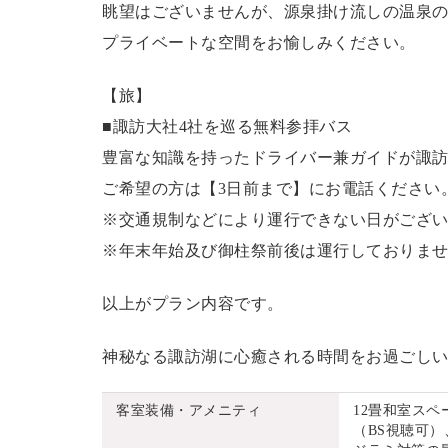
眺望はございませんが、源泉掛け流しの温泉
プライベートな空間をお愉しみください。
【旅】
■諏訪大社4社を巡る無料参拝バス
豊富な知識を持ったドライバー兼ガイドが諏
ご希望の方は【3日前まで】にお電話ください
※交通規制などにより運行できない日がござ
※年末年始及び御柱祭前後は運行しておりま
以上がプラン内容です。
神秘なる諏訪湖に心癒される時間をお過ごし
客室装備・アメニティ
12畳和室ス
（BS視聴可）