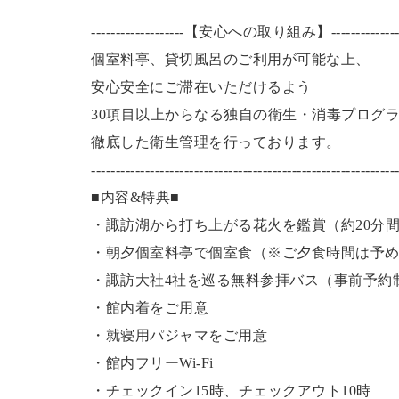
-------------------【安心への取り組み】---------------
個室料亭、貸切風呂のご利用が可能な上、
安心安全にご滞在いただけるよう
30項目以上からなる独自の衛生・消毒プログ
徹底した衛生管理を行っております。
------------------------------------------------------------
■内容&特典■
・諏訪湖から打ち上がる花火を鑑賞
（約20分
・朝夕個室料亭で個室食（※ご夕食時間は予
・諏訪大社4社を巡る無料参拝バス（事前予約
・館内着をご用意
・就寝用パジャマをご用意
・館内フリーWi-Fi
・チェックイン15時、チェックアウト10時