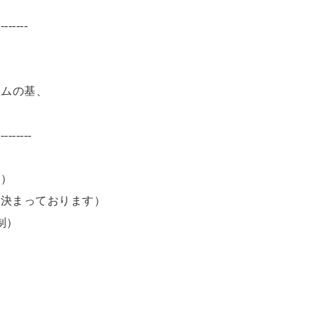
------
ラムの基、
-----------
間）
め決まっております）
制）