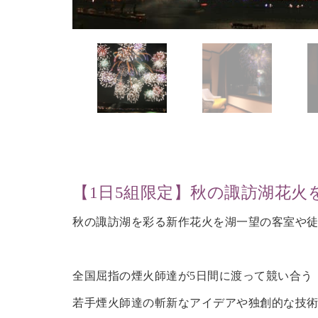
【1日5組限定】秋の諏訪湖花火
秋の諏訪湖を彩る新作花火を湖一望の客室や徒
全国屈指の煙火師達が5日間に渡って競い合う「
若手煙火師達の斬新なアイデアや独創的な技