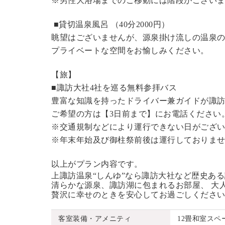
※男性大浴場までのご移動には階段がございま
■貸切温泉風呂 （40分2000円）
眺望はございませんが、源泉掛け流しの温泉
プライベートな空間をお愉しみください。
【旅】
■諏訪大社4社を巡る無料参拝バス
豊富な知識を持ったドライバー兼ガイドが諏
ご希望の方は【3日前まで】にお電話ください
※交通規制などにより運行できない日がござ
※年末年始及び御柱祭前後は運行しておりま
以上がプラン内容です。
上諏訪温泉“しんゆ”なら諏訪大社など歴史あ
清らかな源泉、諏訪湖に包まれるお部屋、 大
贅沢に幸せのときを安心してお過ごしくださ
客室装備・アメニティ
12畳和室ス