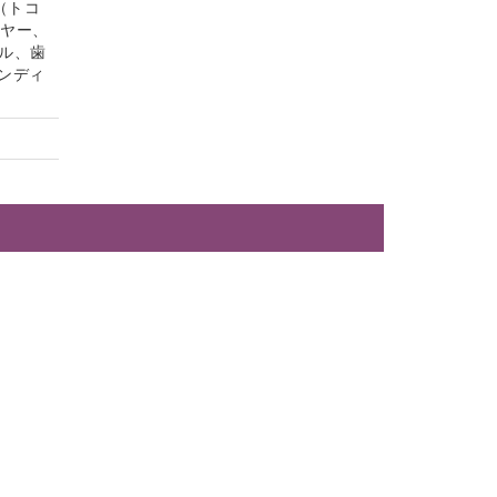
（トコ
イヤー、
ル、歯
ンディ