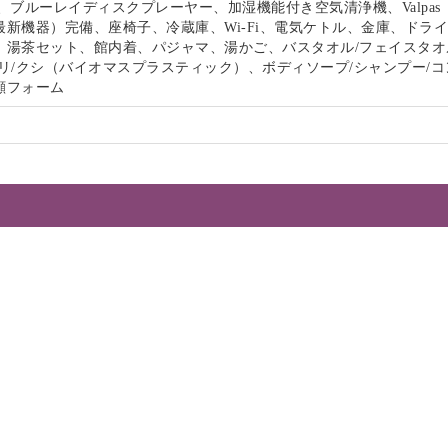
、ブルーレイディスクプレーヤー、加湿機能付き空気清浄機、Valpas
最新機器）完備、座椅子、冷蔵庫、Wi-Fi、電気ケトル、金庫、ドラ
、湯茶セット、館内着、パジャマ、湯かご、バスタオル/フェイスタオ
リ/クシ（バイオマスプラスティック）、ボディソープ/シャンプー/コ
顔フォーム