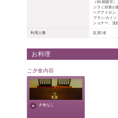
（BS視聴可）
ジラミ対策の
ヘアアイロン
ブラシ/カミソ
ショナー、洗
利用人数
定員5名
お料理
ご夕食内容
夕食なしご夕食を追加される
場合は、二食付きのプランを
お選びくださいませ。
夕食なし