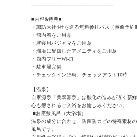
----------------------------------------------
---
■内容&特典■
・諏訪大社4社を巡る無料参拝バス（事前予約
・館内着をご用意
・就寝用パジャマをご用意
・環境に配慮したアメニティをご用意
・館内フリーWi-Fi
・駐車場完備
・チェックイン15時、チェックアウト10時
【温泉】
自家源泉「美翠源泉」は酸化の進みが遅く新
心も癒されるご入浴をお愉しみください。
■お座敷風呂（大浴場）
温泉の成分に合わせ、防菌防カビの特殊素材の
風呂です。