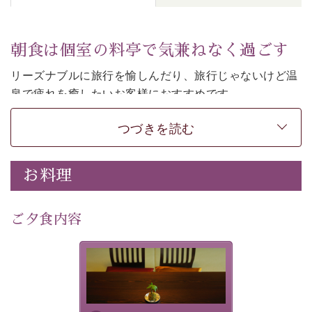
朝食は個室の料亭で気兼ねなく過ごす
リーズナブルに旅行を愉しんだり、旅行じゃないけど温
泉で疲れを癒したいお客様におすすめです。
ご朝食は個室の料亭で気兼ねなくお食事をお愉しみくだ
つづきを読む
さい。
-----------【安心への取り組み】---------- 
お料理
個室料亭、貸切風呂のご利用が可能な上、 安心安全にご
滞在いただけるよう
30項目以上からなる独自の衛生・消毒プログラムの基、
ご夕食内容
徹底した衛生管理を行っております。 
----------------------------------------------
-
-
-
夕食なしご夕食を追加される
場合は、二食付きのプランを
■内容&特典■ 
お選びくださいませ。
・朝食は個室料亭で個室食 
・諏訪大社4社を巡る無料参拝バス（事前予約制） 