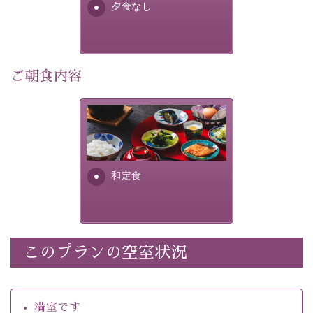
夕食なし
・館内着をご用意
・環境に配慮したアメニティをご用意
・館内フリーWi-Fi 
・駐車場完備
ご朝食内容
・チェックイン15時、チェックアウト10時
さっぱりとした和食膳に使わ
【お食事】
れる食材は、諏訪の名産品を
 ・個室料亭で個室食 
ふんだんに取り入れ、安心・
 ・朝食はこだわりの味噌汁をはじめとした和定食 
安全を心掛けた長野県産...
和定食
【温泉】 
自家源泉「美翠源泉」は酸化の進みが遅く新鮮で若返り
の効果が高い、極めて希有な源泉です。身も心も癒され
るご入浴をお愉しみください。
 ■お座敷風呂（大浴場）
このプランの空室状況
温泉の成分に合わせ、防菌防カビの特殊素材の畳を使
用。 足元が柔らかく、そして滑りにくい畳のお風呂で
満室です