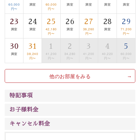
るお部屋、 大人のたしなみを感じていただける、美しく
60,000
満室
60,000
満室
満室
満室
満室
円〜
円〜
癒される宿で贅沢に幸せのときを安心してお過ごしくだ
さい。
23
24
25
26
27
28
29
満室
満室
42,180
満室
36,260
満室
71,200
円〜
円〜
円〜
30
31
1
2
3
4
5
満室
38,240
41,200
34,280
41,200
40,220
60,000
円〜
円〜
円〜
円〜
円〜
円〜
他のお部屋をみる
特記事項
お子様料金
キャンセル料金