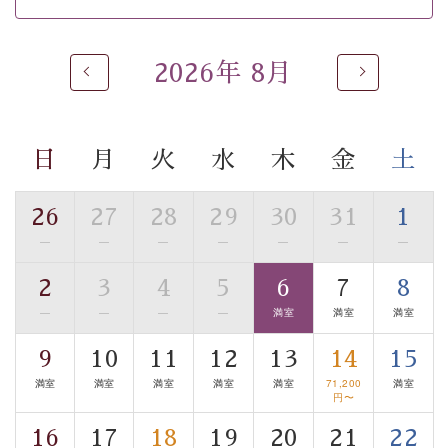
※男性大浴場までのご移動には階段がございます。 予め
ご了承のほどお願いいたします。
2026年 8月
 ■
貸切温泉風呂
 （40分2000円）
眺望はございませんが、源泉掛け流しの温泉の質を楽し
む
貸切温泉風呂
です。ゆったりといやされるプライベー
トな空間をお愉しみください。 
日
月
火
水
木
金
土
【旅】 
■諏訪大社4社を巡る無料参拝バス 
26
27
28
29
30
31
1
豊富な知識を持ったドライバー兼ガイドが諏訪大社をご
—
—
—
—
—
—
—
事前ご予約制ですので、ご利用ご希望の方
案内します。
は【3日前まで】にお電話ください。
2
3
4
5
6
7
8
※交通規制などにより運行できない日がございます 
—
—
—
—
満室
満室
満室
※年末年始及び御柱祭前後は運行しておりません 
9
10
11
12
13
14
15
以上がプラン内容です。 
満室
満室
満室
満室
満室
71,200
満室
上諏訪温泉“しんゆ”なら諏訪大社など歴史ある諏訪の街
円〜
で心癒されます。
16
17
18
19
20
21
22
清らかな源泉、自然の恵みあるお食事、諏訪湖に包まれ