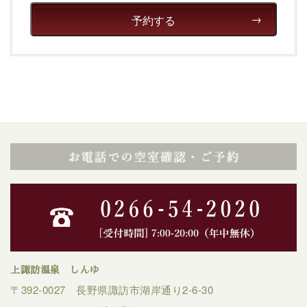
予約する
上諏訪温泉 しんゆ
〒392-0027 長野県諏訪市湖岸通り2-6-30