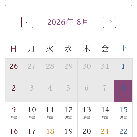
※男性大浴場までのご移動には階段がございます。 予め
ご了承のほどお願いいたします。
2026年 8月
 ■
貸切温泉風呂
 （40分2000円）
眺望はございませんが、源泉掛け流しの温泉の質を楽し
む
貸切温泉風呂
です。ゆったりといやされるプライベー
トな空間をお愉しみください。 
日
月
火
水
木
金
土
【旅】 
■諏訪大社4社を巡る無料参拝バス 
26
27
28
29
30
31
1
豊富な知識を持ったドライバー兼ガイドが諏訪大社をご
—
—
—
—
—
—
—
事前ご予約制ですので、ご利用ご希望の方
案内します。
は【3日前まで】にお電話ください。
2
3
4
5
6
7
8
※交通規制などにより運行できない日がございます 
—
—
—
—
—
—
—
※年末年始及び御柱祭前後は運行しておりません 
9
10
11
12
13
14
15
以上がプラン内容です。 
満室
満室
満室
満室
満室
満室
満室
上諏訪温泉“しんゆ”なら諏訪大社など歴史ある諏訪の街
で心癒されます。
16
17
18
19
20
21
22
清らかな源泉、自然の恵みあるお食事、諏訪湖に包まれ