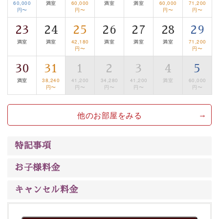
60,000
満室
60,000
満室
満室
60,000
71,200
るお部屋、 大人のたしなみを感じていただける、美しく
円〜
円〜
円〜
円〜
癒される宿で贅沢に幸せのときを安心してお過ごしくだ
さい。
23
24
25
26
27
28
29
満室
満室
42,180
満室
満室
満室
71,200
円〜
円〜
30
31
1
2
3
4
5
満室
38,240
41,200
34,280
41,200
満室
60,000
円〜
円〜
円〜
円〜
円〜
他のお部屋をみる
特記事項
お子様料金
キャンセル料金