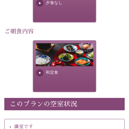
夕食なし
・館内着をご用意
・環境に配慮したアメニティをご用意
・館内フリーWi-Fi 
・駐車場完備
ご朝食内容
・チェックイン15時、チェックアウト10時
さっぱりとした和食膳に使わ
【お食事】
れる食材は、諏訪の名産品を
 ・個室料亭で個室食 
ふんだんに取り入れ、安心・
 ・朝食はこだわりの味噌汁をはじめとした和定食 
安全を心掛けた長野県産...
和定食
【温泉】 
自家源泉「美翠源泉」は酸化の進みが遅く新鮮で若返り
の効果が高い、極めて希有な源泉です。身も心も癒され
るご入浴をお愉しみください。
 ■お座敷風呂（大浴場）
このプランの空室状況
温泉の成分に合わせ、防菌防カビの特殊素材の畳を使
用。 足元が柔らかく、そして滑りにくい畳のお風呂で
満室です