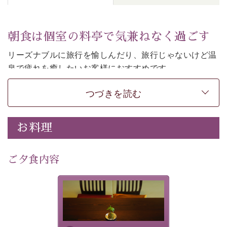
朝食は個室の料亭で気兼ねなく過ごす
リーズナブルに旅行を愉しんだり、旅行じゃないけど温
泉で疲れを癒したいお客様におすすめです。
ご朝食は個室の料亭で気兼ねなくお食事をお愉しみくだ
つづきを読む
さい。
-----------【安心への取り組み】---------- 
お料理
個室料亭、貸切風呂のご利用が可能な上、 安心安全にご
滞在いただけるよう
30項目以上からなる独自の衛生・消毒プログラムの基、
ご夕食内容
徹底した衛生管理を行っております。 
----------------------------------------------
-
-
-
夕食なしご夕食を追加される
場合は、二食付きのプランを
■内容&特典■ 
お選びくださいませ。
・朝食は個室料亭で個室食 
・諏訪大社4社を巡る無料参拝バス（事前予約制） 