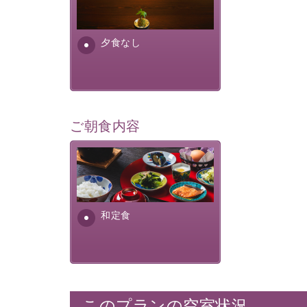
場合は、二食付きのプランを
お選びくださいませ。
夕食なし
ご朝食内容
さっぱりとした和食膳に使わ
れる食材は、諏訪の名産品を
ふんだんに取り入れ、安心・
安全を心掛けた長野県産...
和定食
このプランの空室状況