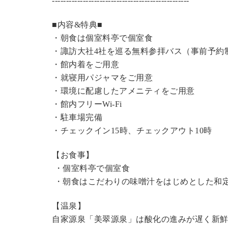
----------------------------------------------
---
■内容&特典■
・朝食は個室料亭で個室食
・諏訪大社4社を巡る無料参拝バス（事前予約
・館内着をご用意
・就寝用パジャマをご用意
・環境に配慮したアメニティをご用意
・館内フリーWi-Fi
・駐車場完備
・チェックイン15時、チェックアウト10時
【お食事】
・個室料亭で個室食
・朝食はこだわりの味噌汁をはじめとした和
【温泉】
自家源泉「美翠源泉」は酸化の進みが遅く新