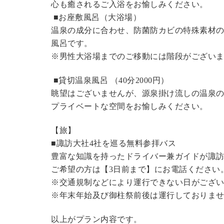
心も癒されるご入浴をお愉しみください。
■お座敷風呂（大浴場）
温泉の成分に合わせ、防菌防カビの特殊素材の
風呂です。
※男性大浴場までのご移動には階段がございま
■貸切温泉風呂 （40分2000円）
眺望はございませんが、源泉掛け流しの温泉
プライベートな空間をお愉しみください。
【旅】
■諏訪大社4社を巡る無料参拝バス
豊富な知識を持ったドライバー兼ガイドが諏
ご希望の方は【3日前まで】にお電話ください
※交通規制などにより運行できない日がござ
※年末年始及び御柱祭前後は運行しておりま
以上がプラン内容です。