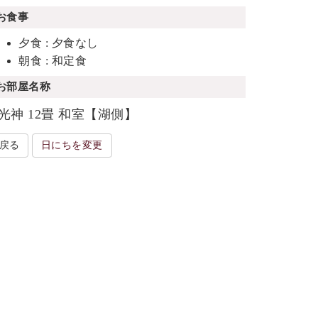
お食事
夕食 : 夕食なし
朝食 : 和定食
お部屋名称
光神 12畳 和室【湖側】
戻る
日にちを変更