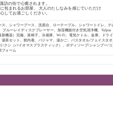
る諏訪の街で心癒されます。
に包まれるお部屋、 大人のたしなみを感じていただけ
安心してお過ごしください。
ペース、シャワーブース、洗面台、ローテーブル、シャワートイレ、テ
、ブルーレイディスクプレーヤー、加湿機能付き空気清浄機、Valpas
最新機器）完備、座椅子、冷蔵庫、Wi-Fi、電気ケトル、金庫、ドラ
、湯茶セット、館内着、パジャマ、湯かご、バスタオル/フェイスタオ
リ/クシ（バイオマスプラスティック）、ボディソープ/シャンプー/コ
顔フォーム