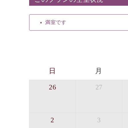
満室です
日
月
26
27
2
3