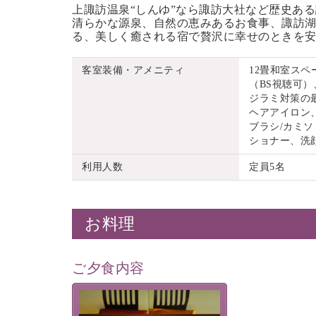
上諏訪温泉“しんゆ”なら諏訪大社など歴史あ
清らかな源泉、自然の恵みあるお食事、諏訪湖
る、美しく癒される宿で贅沢に幸せのときを
客室装備・アメニティ
12畳和室ス
（BS視聴可）
ジラミ対策の
ヘアアイロン
ブラシ/カミソ
ショナー、洗
利用人数
定員5名
お料理
ご夕食内容
夕食なしご夕食を追加される