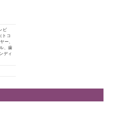
レビ
（トコ
イヤー、
ル、歯
ンディ