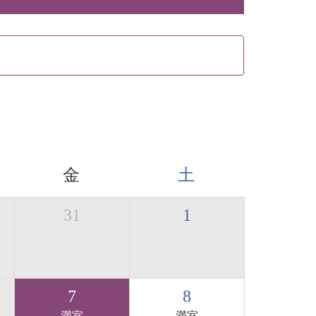
金
土
31
1
7
8
満室
満室