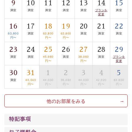
9
10
11
12
13
14
15
■貸切温泉風呂 （40分無料）
満室
満室
満室
満室
満室
プランを
満室
眺望はございませんが、源泉掛け流しの温泉の質を楽し
変更
む貸切温泉風呂です。ゆったりといやされるプライベー
16
17
18
19
20
21
22
トな空間をお愉しみください。
63,800
満室
63,800
63,800
満室
満室
満室
円〜
円〜
円〜
【旅】
■諏訪大社4社を巡る無料参拝バス
23
24
25
26
27
28
29
豊富な知識を持ったドライバー兼ガイドが諏訪大社をご
満室
満室
45,980
満室
38,060
満室
プランを
円〜
円〜
変更
案内します。
事前ご予約制ですので、ご利用ご希望の方
は【3日前まで】にお電話ください。
30
31
1
2
3
4
5
※交通規制などにより運行できない日がございます
満室
40,040
44,000
36,080
44,000
42,020
63,800
円〜
円〜
円〜
円〜
円〜
円〜
※年末年始及び御柱祭前後は運行しておりません
他のお部屋をみる
以上がプラン内容です。
上諏訪温泉“しんゆ”なら諏訪大社など歴史ある諏訪の街
で心癒されます。 清らかな源泉、自然の恵みあるお食
特記事項
事、諏訪湖に包まれるお部屋、 大人のたしなみを感じて