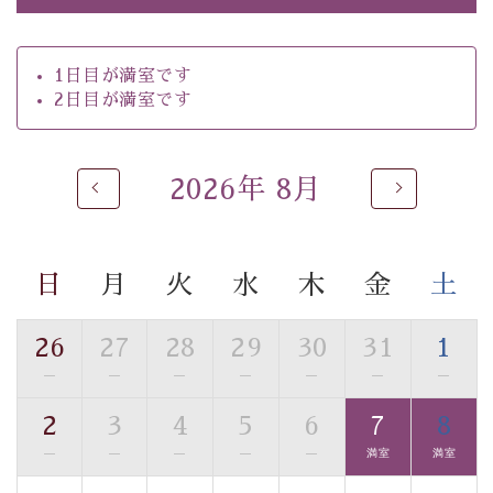
【お食事】
・朝夕個室料亭で個室食
1日目が満室です
・ご夕食は地産地消の創作和会席 美湖膳（二十四節気
2日目が満室です
という昔の暦による料理表現）
・ご朝食はこだわりの味噌汁をはじめとした和定食
2026年 8月
【温泉】
自家源泉「美翠源泉」は酸化の進みが遅く新鮮で若返り
の効果が高い、極めて希有な源泉です。身も心も癒され
日
月
火
水
木
金
土
るご入浴をお愉しみください。
■お座敷風呂（大浴場）
温泉の成分に合わせ、防菌防カビの特殊素材の畳を使
26
27
28
29
30
31
1
用。 足元が柔らかく、そして滑りにくい畳のお風呂で
—
—
—
—
—
—
—
す。
2
3
4
5
6
7
8
※男性大浴場までのご移動には階段がございます。 予め
ご了承のほどお願いいたします。
—
—
—
—
—
満室
満室