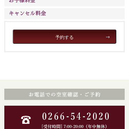
いただける、美しく癒される宿で贅沢に幸せのときを安
お子様料金
心してお過ごしください。
キャンセル料金
予約する