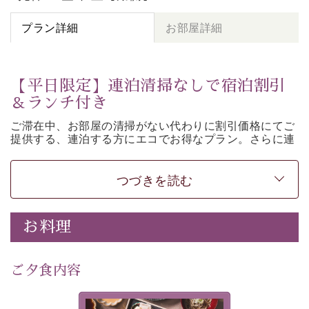
プラン詳細
お部屋詳細
【平日限定】連泊清掃なしで宿泊割引
＆ランチ付き
ご滞在中、お部屋の清掃がない代わりに割引価格にてご
提供する、連泊する方にエコでお得なプラン。さらに連
泊特典として、ご昼食を無料サービス。そのほか諏訪大
社参拝バス（要事前予約）などの基本サービスもご用意
しております。
つづきを読む
＜プラン注意事項＞ ※必ずお読みください
①客室内の清掃及びベッドメイキングは行いません。お
お料理
部屋はお出かけ時の状態のままとさせていただきます。
②タオル交換はご対応いたします。
-----------【安心への取り組み】----------
ご夕食内容
個室料亭、貸切風呂のご利用が可能な上、 安心安全にご
滞在いただけるよう