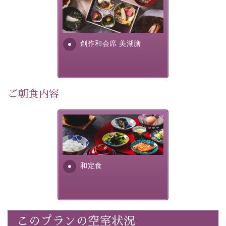
美湖膳とは諏訪の地で特別を
30項目以上からなる独自の衛生・消毒プログラムの基、
提供する為に料理長・神原 裕
徹底した衛生管理を行っております。
明が考え出した創作和会席で
す。美しい諏訪湖の幸...
----------------------------------------------
創作和会席 美湖膳
■内容&特典■
・通常料金よりお一人様1,100円引き（1泊毎）
・ご滞在中の昼食サービス（4種類からお選び頂けま
ご朝食内容
す）
・
貸切温泉風呂
40分無料（滞在中一回）
さっぱりとした和食膳に使わ
・朝夕個室料亭で個室食
れる食材は、諏訪の名産品を
・諏訪大社4社を巡る無料参拝バス（事前予約制）
ふんだんに取り入れ、安心・
・館内着をご用意
安全を心掛けた長野県産...
・就寝用パジャマをご用意
和定食
・環境に配慮したアメニティをご用意
・館内フリーWi-Fi
・駐車場完備
・チェックイン15時、チェックアウト10時
このプランの空室状況