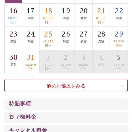
■諏訪大社4社を巡る無料参拝バス
16
17
18
19
20
21
22
豊富な知識を持ったドライバー兼ガイドが諏訪大社をご
66,000
満室
66,000
満室
満室
66,000
満室
案内します。
事前ご予約制ですので、ご利用ご希望の方
円〜
円〜
円〜
は【3日前まで】にお電話ください。
23
24
25
26
27
28
29
※交通規制などにより運行できない日がございます
満室
満室
48,180
満室
満室
満室
79,200
※年末年始及び御柱祭前後は運行しておりません
円〜
円〜
30
31
1
2
3
4
5
以上がプラン内容です。
満室
42,240
46,200
38,280
46,200
満室
66,000
上諏訪温泉“しんゆ”なら諏訪大社など歴史ある諏訪の街
円〜
円〜
円〜
円〜
円〜
で心癒されます。
清らかな源泉、自然の恵みあるお食事、諏訪湖に包まれ
他のお部屋をみる
るお部屋、 大人のたしなみを感じていただける、美しく
癒される宿で贅沢に幸せのときを安心してお過ごしくだ
特記事項
さい。
お子様料金
キャンセル料金