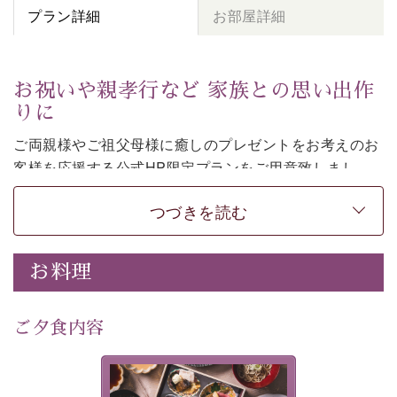
プラン詳細
お部屋詳細
お祝いや親孝行など 家族との思い出作
りに
ご両親様やご祖父母様に癒しのプレゼントをお考えのお
客様を
応援する公式HP限定プランをご用意致しまし
た。
つづきを読む
日頃なかなか言えない感謝の気持ちを
ご旅行で
お伝えし
てみてはいかがでしょうか。
-----------【安心への取り組み】----------
お料理
個室料亭、貸切風呂のご利用が可能な上、 安心安全にご
滞在いただけるよう
30項目以上からなる独自の衛生・消毒プログラムの基、
ご夕食内容
徹底した衛生管理を行っております。
---------------------------------------------
美湖膳とは諏訪の地で特別を
■内容&特典■