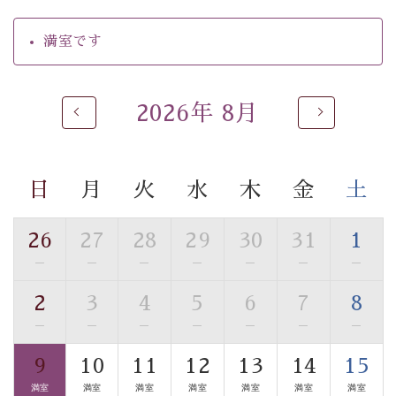
【温泉】
満室です
自家源泉「美翠源泉」は酸化の進みが遅く新鮮で若返り
の効果が高い、極めて希有な源泉です。身も心も癒され
るご入浴をお愉しみください。
2026年 8月
■お座敷風呂（大浴場）
温泉の成分に合わせ、防菌防カビの特殊素材の畳を使
用。 足元が柔らかく、そして滑りにくい畳のお風呂で
日
月
火
水
木
金
土
す。
※男性大浴場までのご移動には階段がございます。 予め
ご了承のほどお願いいたします。
26
27
28
29
30
31
1
—
—
—
—
—
—
—
■貸切温泉風呂 （40分2000円）
2
3
4
5
6
7
8
眺望はございませんが、源泉掛け流しの温泉の質を楽し
む貸切温泉風呂です。ゆったりといやされるプライベー
—
—
—
—
—
—
—
トな空間をお愉しみください。
9
10
11
12
13
14
15
満室
満室
満室
満室
満室
満室
満室
【旅】