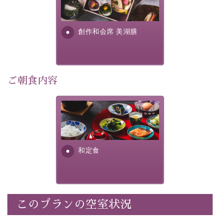
提供する為に料理長・神原 裕
明が考え出した創作和会席で
・記念写真＆オリジナル【フォトフレームカード】プレ
す。美しい諏訪湖の幸...
ゼント
創作和会席 美湖膳
・
思い出デザートプレート付き
・朝夕個室料亭で個室食
・諏訪大社4社を巡る無料参拝バス（事前予約制）
・館内着をご用意
ご朝食内容
・就寝用パジャマをご用意
・環境に配慮したアメニティをご用意
さっぱりとした和食膳に使わ
・館内フリーWi-Fi
れる食材は、諏訪の名産品を
・駐車場完備
ふんだんに取り入れ、安心・
・チェックイン15時、チェックアウト10時
安全を心掛けた長野県産...
和定食
【お食事】
・朝夕個室料亭で個室食
・夕食は地産地消の創作和会席 美湖膳（二十四節気と
いう昔の暦による料理表現）
このプランの空室状況
・朝食はこだわりの味噌汁をはじめとした和定食