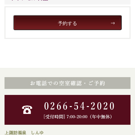
予約する
上諏訪温泉 しんゆ