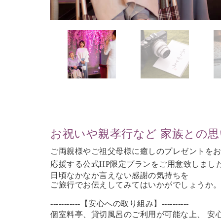
お祝いや親孝行など 家族との
ご両親様やご祖父母様に癒しのプレゼントを
応援する公式HP限定プランをご用意致しまし
日頃なかなか言えない感謝の気持ちを
ご旅行で
お伝えしてみてはいかがでしょうか
-----------【安心への取り組み】----------
個室料亭、貸切風呂のご利用が可能な上、 安