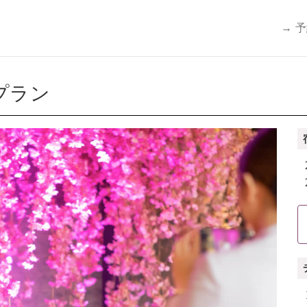
→ 
プラン