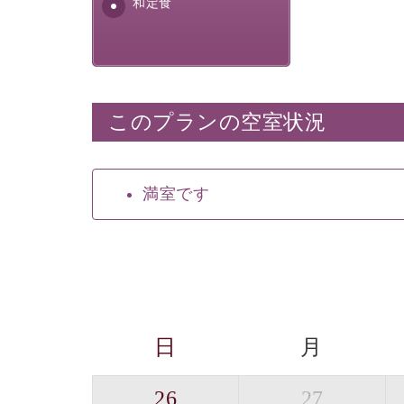
和定食
このプランの空室状況
満室です
日
月
26
27