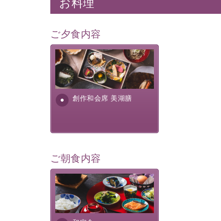
お料理
ご夕食内容
美湖膳とは諏訪の地で特別を
提供する為に料理長・神原 裕
明が考え出した創作和会席で
す。美しい諏訪湖の幸...
創作和会席 美湖膳
ご朝食内容
さっぱりとした和食膳に使わ
れる食材は、諏訪の名産品を
ふんだんに取り入れ、安心・
安全を心掛けた長野県産...