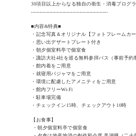
30項目以上からなる独自の衛生・消毒プログ
----------------------------------------------
■内容&特典■
・記念写真＆オリジナル【フォトフレームカ
・思い出デザートプレート付き
・朝夕個室料亭で個室食
・諏訪大社4社を巡る無料参拝バス（事前予約
・館内着をご用意
・就寝用パジャマをご用意
・環境に配慮したアメニティをご用意
・館内フリーWi-Fi
・駐車場完備
・チェックイン15時、チェックアウト10時
【お食事】
・朝夕個室料亭で個室食
・夕食は地産地消の創作和会席 美湖膳（二十