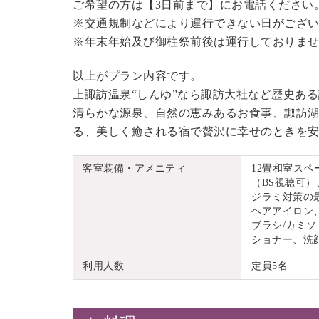
ご希望の方は【3日前まで】にお電話ください
※交通規制などにより運行できない日がござ
※年末年始及び御柱祭前後は運行しておりま
以上がプラン内容です。
上諏訪温泉“しんゆ”なら諏訪大社など歴史あ
清らかな源泉、自然の恵みあるお食事、諏訪湖
る、美しく癒される宿で贅沢に幸せのときを
客室装備・アメニティ
12畳和室ス
（BS視聴可）
ジラミ対策の
ヘアアイロン
ブラシ/カミソ
ショナー、洗
利用人数
定員5名