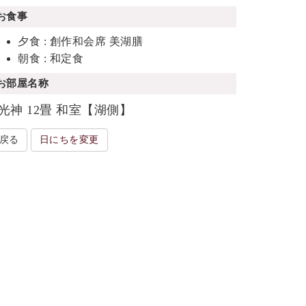
お食事
夕食 : 創作和会席 美湖膳
朝食 : 和定食
お部屋名称
光神 12畳 和室【湖側】
戻る
日にちを変更