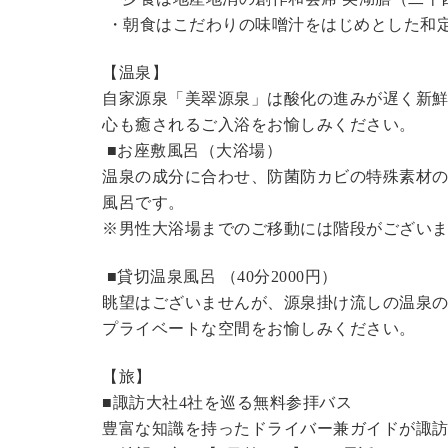
・朝食はこだわりの味噌汁をはじめとした和
【温泉】
自家源泉「美翠源泉」は酸化の進みが遅く新
心も癒されるご入浴をお愉しみください。
■お座敷風呂（大浴場）
温泉の成分に合わせ、防菌防カビの特殊素材の
風呂です。
※男性大浴場までのご移動には階段がございま
■貸切温泉風呂 （40分
2000円
）
眺望はございませんが、源泉掛け流しの温泉
プライベートな空間をお愉しみください。
【旅】
■諏訪大社4社を巡る無料参拝バス
豊富な知識を持ったドライバー兼ガイドが諏