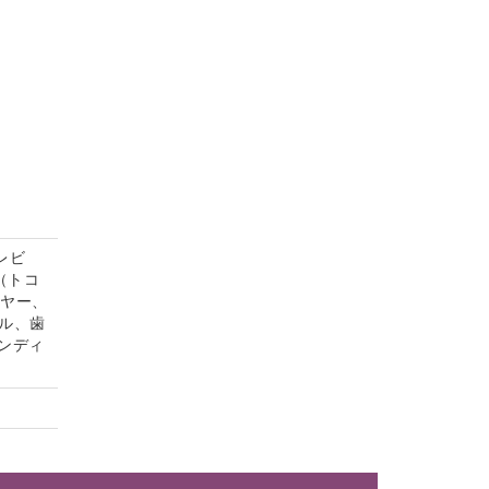
レビ
（トコ
イヤー、
ル、歯
ンディ