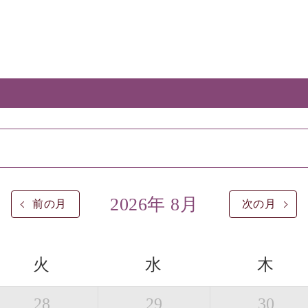
2026年 8月
前の月
次の月
火
水
木
28
29
30