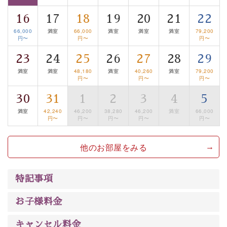
■諏訪大社4社を巡る無料参拝バス
16
17
18
19
20
21
22
豊富な知識を持ったドライバー兼ガイドが諏訪大社をご
66,000
満室
66,000
満室
満室
満室
79,200
案内します。
事前ご予約制ですので、ご利用ご希望の方
円〜
円〜
円〜
は【3日前まで】にお電話ください。
23
24
25
26
27
28
29
※交通規制などにより運行できない日がございます
満室
満室
48,180
満室
40,260
満室
79,200
※年末年始及び御柱祭前後は運行しておりません
円〜
円〜
円〜
30
31
1
2
3
4
5
以上がプラン内容です。
満室
42,240
46,200
38,280
46,200
満室
66,000
上諏訪温泉“しんゆ”なら諏訪大社など歴史ある諏訪の街
円〜
円〜
円〜
円〜
円〜
で心癒されます。
清らかな源泉、自然の恵みあるお食事、諏訪湖に包まれ
他のお部屋をみる
るお部屋、 大人のたしなみを感じていただける、美しく
癒される宿で贅沢に幸せのときを安心してお過ごしくだ
特記事項
さい。
お子様料金
キャンセル料金