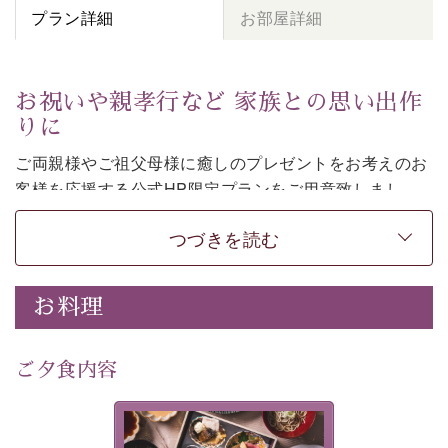
プラン詳細
お部屋詳細
お祝いや親孝行など 家族との思い出作
りに
ご両親様やご祖父母様に癒しのプレゼントをお考えのお
客様を
応援する公式HP限定プランをご用意致しまし
た。
つづきを読む
日頃なかなか言えない感謝の気持ちを
ご旅行で
お伝えし
てみてはいかがでしょうか。
-----------【安心への取り組み】----------
お料理
個室料亭、貸切風呂のご利用が可能な上、 安心安全にご
滞在いただけるよう
30項目以上からなる独自の衛生・消毒プログラムの基、
ご夕食内容
徹底した衛生管理を行っております。
---------------------------------------------
美湖膳とは諏訪の地で特別を
■内容&特典■