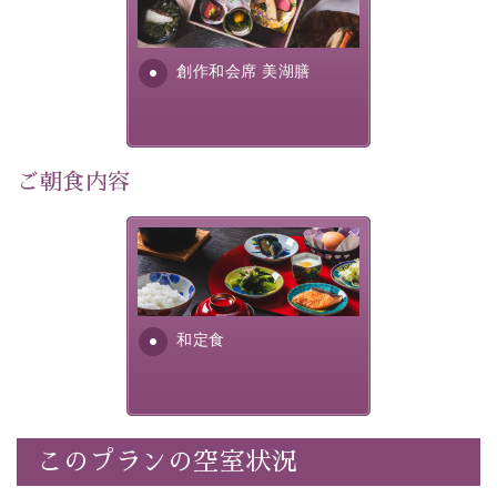
提供する為に料理長・神原 裕
明が考え出した創作和会席で
・記念写真＆オリジナル【フォトフレームカード】プレ
す。美しい諏訪湖の幸...
ゼント
創作和会席 美湖膳
・
思い出デザートプレート付き
・朝夕個室料亭で個室食
・諏訪大社4社を巡る無料参拝バス（事前予約制）
・館内着をご用意
ご朝食内容
・就寝用パジャマをご用意
・環境に配慮したアメニティをご用意
さっぱりとした和食膳に使わ
・館内フリーWi-Fi
れる食材は、諏訪の名産品を
・駐車場完備
ふんだんに取り入れ、安心・
・チェックイン15時、チェックアウト10時
安全を心掛けた長野県産...
和定食
【お食事】
・朝夕個室料亭で個室食
・夕食は地産地消の創作和会席 美湖膳（二十四節気と
いう昔の暦による料理表現）
このプランの空室状況
・朝食はこだわりの味噌汁をはじめとした和定食