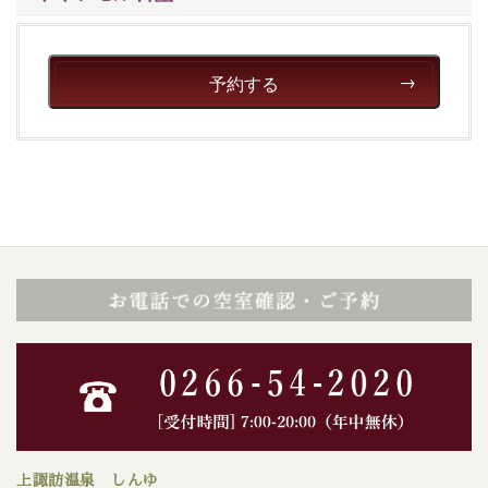
予約する
上諏訪温泉 しんゆ