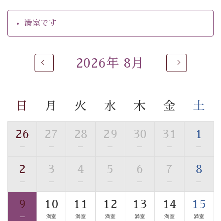
【温泉】
満室です
自家源泉「美翠源泉」は酸化の進みが遅く新鮮で若返り
の効果が高い、極めて希有な源泉です。身も心も癒され
るご入浴をお愉しみください。
2026年 8月
■お座敷風呂（大浴場）
温泉の成分に合わせ、防菌防カビの特殊素材の畳を使
用。 足元が柔らかく、そして滑りにくい畳のお風呂で
日
月
火
水
木
金
土
す。
※男性大浴場までのご移動には階段がございます。 予め
ご了承のほどお願いいたします。
26
27
28
29
30
31
1
—
—
—
—
—
—
—
■貸切温泉風呂 （40分2000円）
2
3
4
5
6
7
8
眺望はございませんが、源泉掛け流しの温泉の質を楽し
む貸切温泉風呂です。ゆったりといやされるプライベー
—
—
—
—
—
—
—
トな空間をお愉しみください。
9
10
11
12
13
14
15
—
満室
満室
満室
満室
満室
満室
【旅】