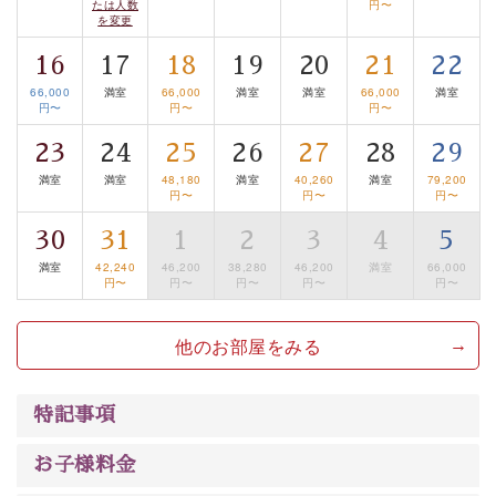
たは人数
円〜
を変更
■諏訪大社4社を巡る無料参拝バス
豊富な知識を持ったドライバー兼ガイドが諏訪大社をご
16
17
18
19
20
21
22
案内します。
事前ご予約制ですので、ご利用ご希望の方
66,000
満室
66,000
満室
満室
66,000
満室
は【3日前まで】にお電話ください。
円〜
円〜
円〜
※交通規制などにより運行できない日がございます
23
24
25
26
27
28
29
※年末年始及び御柱祭前後は運行しておりません
満室
満室
48,180
満室
40,260
満室
79,200
円〜
円〜
円〜
以上がプラン内容です。
30
31
1
2
3
4
5
上諏訪温泉“しんゆ”なら諏訪大社など歴史ある諏訪の街
満室
42,240
46,200
38,280
46,200
満室
66,000
で心癒されます。
円〜
円〜
円〜
円〜
円〜
清らかな源泉、自然の恵みあるお食事、諏訪湖に包まれ
るお部屋、 大人のたしなみを感じていただける、美しく
他のお部屋をみる
癒される宿で贅沢に幸せのときを安心してお過ごしくだ
さい。
特記事項
お子様料金