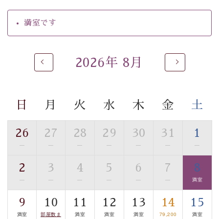
【温泉】
満室です
自家源泉「美翠源泉」は酸化の進みが遅く新鮮で若返り
の効果が高い、極めて希有な源泉です。身も心も癒され
るご入浴をお愉しみください。
2026年 8月
■お座敷風呂（大浴場）
温泉の成分に合わせ、防菌防カビの特殊素材の畳を使
用。 足元が柔らかく、そして滑りにくい畳のお風呂で
日
月
火
水
木
金
土
す。
※男性大浴場までのご移動には階段がございます。 予め
ご了承のほどお願いいたします。
26
27
28
29
30
31
1
—
—
—
—
—
—
—
■貸切温泉風呂 （40分2000円）
2
3
4
5
6
7
8
眺望はございませんが、源泉掛け流しの温泉の質を楽し
む貸切温泉風呂です。ゆったりといやされるプライベー
—
—
—
—
—
—
満室
トな空間をお愉しみください。
9
10
11
12
13
14
15
満室
部屋数ま
満室
満室
満室
79,200
満室
【旅】