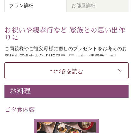
プラン詳細
お部屋詳細
お祝いや親孝行など 家族との思い出作
りに
ご両親様やご祖父母様に癒しのプレゼントをお考えのお
客様を
応援する公式HP限定プランをご用意致しまし
た。
つづきを読む
日頃なかなか言えない感謝の気持ちを
ご旅行で
お伝えし
てみてはいかがでしょうか。
-----------【安心への取り組み】----------
お料理
個室料亭、貸切風呂のご利用が可能な上、 安心安全にご
滞在いただけるよう
30項目以上からなる独自の衛生・消毒プログラムの基、
ご夕食内容
徹底した衛生管理を行っております。
---------------------------------------------
美湖膳とは諏訪の地で特別を
■内容&特典■